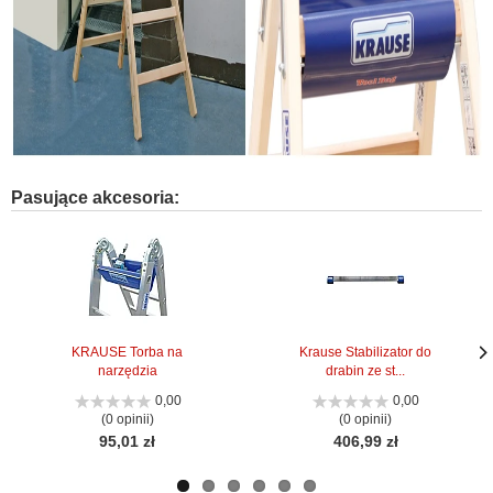
Pasujące akcesoria:
KRAUSE Torba na
Krause Stabilizator do
narzędzia
drabin ze st...
Nas
Nas
stro
stro
0,00
0,00
(0 opinii)
(0 opinii)
95,01 zł
406,99 zł