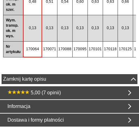
0,48
0,51
0,54
0,60
0,63
0,63
0,66
0
ok. m
szer.
Wym.
transp.
0,13
0,13
0,13
0,13
0,13
0,13
0,13
0
ok. m
wys.
Nr
170064
170071
170088
170095
170101
170118
170125
17
artykułu
Zamknij kartę opisu
5,00 (7 opinii)
Informacja
Dostawa i formy płatności