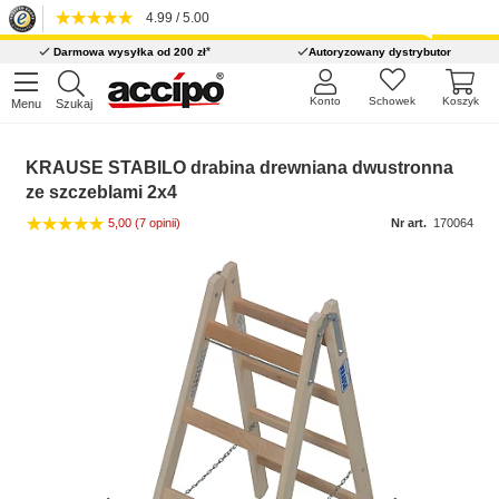
4.99 / 5.00
*
Darmowa wysyłka od 200 zł
Autoryzowany dystrybutor
Konto
Schowek
Koszyk
Menu
Szukaj
KRAUSE STABILO drabina drewniana dwustronna
ze szczeblami 2x4
5,00
(7 opinii)
Nr art.
170064