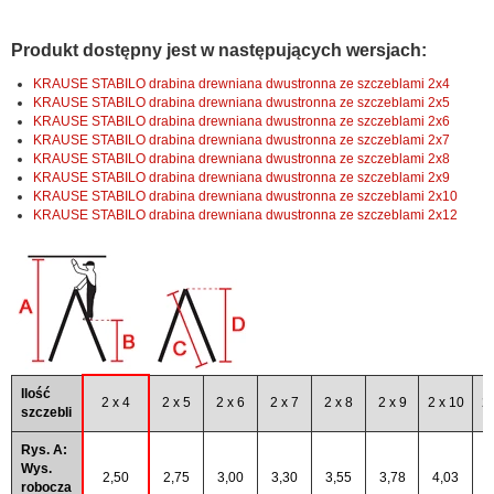
Produkt dostępny jest w następujących wersjach:
KRAUSE STABILO drabina drewniana dwustronna ze szczeblami 2x4
KRAUSE STABILO drabina drewniana dwustronna ze szczeblami 2x5
KRAUSE STABILO drabina drewniana dwustronna ze szczeblami 2x6
KRAUSE STABILO drabina drewniana dwustronna ze szczeblami 2x7
KRAUSE STABILO drabina drewniana dwustronna ze szczeblami 2x8
KRAUSE STABILO drabina drewniana dwustronna ze szczeblami 2x9
KRAUSE STABILO drabina drewniana dwustronna ze szczeblami 2x10
KRAUSE STABILO drabina drewniana dwustronna ze szczeblami 2x12
Ilość
2 x 4
2 x 5
2 x 6
2 x 7
2 x 8
2 x 9
2 x 10
2 
szczebli
Rys. A:
Wys.
2,50
2,75
3,00
3,30
3,55
3,78
4,03
4
robocza