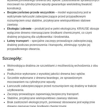
wyselekcjonowanego drewna bez sęków. Zastosowanie sprawdzonych
mocowań na cylindryczne wpusty gwarantuje wieloletnią trwałość
konstrukcji.
Bezpieczeństwo przede wszystkim
– model wyposażony jest w
wytrzymałe łańcuszki zabezpieczające przed przypadkowym
rozsunięciem oraz stabilne, przykręcane wielopunktowo stalowe
zawiasy.
Ekologia i zdrowie
– produkt jest w pełni ekologiczny. KRAUSE stosuje
wyłącznie drewno nienasączane środkami chemicznymi, co czyni
drabinę przyjazną dla użytkownika i środowiska.
Łatwy transport
– specjalne zaczepy prowadzące zabezpieczają
drabinę podczas przenoszenia i transportu, eliminując ryzyko jej
przypadkowego otwarcia.
Szczegóły:
Wolnostojąca drabina ze szczeblami z możliwością wchodzenia z obu
stron.
Podłużnice wykonane z wysokiej jakości drewna bez sęków.
Szczeble wykonane z drewna twardego, ze sprawdzonym
mocowaniem na cylindryczne wpusty.
Łancuszki zabezpieczające przed rozsunięciem się drabiny w trakcie
użytkowania.
Zaczepy prowadzące zapewniają bezpieczny transport.
Stabilne, przykręcane wielopunktowo zawiasy stalowe.
Brak zastrzeżeń ekologicznych, ponieważ stosowane jest wyłącznie
drewno nienasączane środkami chemicznymi.