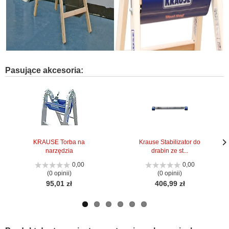
Pasujące akcesoria:
KRAUSE Torba na
Krause Stabilizator do
narzędzia
drabin ze st...
Nas
Nas
stro
stro
0,00
0,00
(0 opinii)
(0 opinii)
95,01 zł
406,99 zł