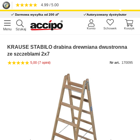
4.99 / 5.00
*
Darmowa wysyłka od 200 zł
Autoryzowany dystrybutor
Konto
Schowek
Koszyk
Menu
Szukaj
KRAUSE STABILO drabina drewniana dwustronna
ze szczeblami 2x7
5,00
(7 opinii)
Nr art.
170095