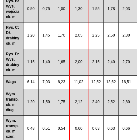
Rys. B:
Wys.
0,50
0,75
1,00
1,30
1,55
1,78
2,03
2
wejścia
ok. m
Rys. C:
Dł.
1,20
1,45
1,70
2,05
2,25
2,50
2,80
3
drabiny
ok. m
Rys. D:
Wys.
1,15
1,40
1,65
2,00
2,15
2,40
2,70
3
drabiny
ok. m
Waga
6,14
7,03
8,23
11,02
12,52
13,62
16,51
2
Wym.
transp.
1,20
1,50
1,75
2,12
2,40
2,52
2,80
3
ok. m
dług.
Wym.
transp.
0,48
0,51
0,54
0,60
0,63
0,63
0,66
0
ok. m
szer.