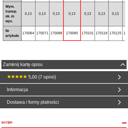
Wym.
transp.
0,13
0,13
0,13
0,13
0,13
0,13
0,13
0
ok. m
wys.
Nr
170064
170071
170088
170095
170101
170118
170125
17
artykułu
Zamknij kartę opisu
5,00 (7 opinii)
Informacja
Dostawa i formy płatności
accipo