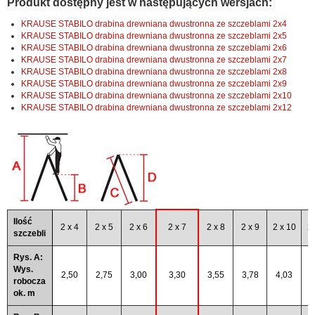
Produkt dostępny jest w następujących wersjach:
KRAUSE STABILO drabina drewniana dwustronna ze szczeblami 2x4
KRAUSE STABILO drabina drewniana dwustronna ze szczeblami 2x5
KRAUSE STABILO drabina drewniana dwustronna ze szczeblami 2x6
KRAUSE STABILO drabina drewniana dwustronna ze szczeblami 2x7
KRAUSE STABILO drabina drewniana dwustronna ze szczeblami 2x8
KRAUSE STABILO drabina drewniana dwustronna ze szczeblami 2x9
KRAUSE STABILO drabina drewniana dwustronna ze szczeblami 2x10
KRAUSE STABILO drabina drewniana dwustronna ze szczeblami 2x12
Ilość
2 x 4
2 x 5
2 x 6
2 x 7
2 x 8
2 x 9
2 x 10
2 
szczebli
Rys. A:
Wys.
2,50
2,75
3,00
3,30
3,55
3,78
4,03
4
robocza
ok. m