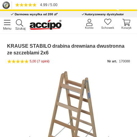
4.99 / 5.00
*
Darmowa wysyłka od 200 zł
Autoryzowany dystrybutor
Konto
Schowek
Koszyk
Menu
Szukaj
KRAUSE STABILO drabina drewniana dwustronna
ze szczeblami 2x6
5,00
(7 opinii)
Nr art.
170088