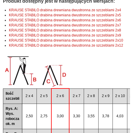
Produkt dostępny jest w następujących wersjach:
KRAUSE STABILO drabina drewniana dwustronna ze szczeblami 2x4
KRAUSE STABILO drabina drewniana dwustronna ze szczeblami 2x5
KRAUSE STABILO drabina drewniana dwustronna ze szczeblami 2x6
KRAUSE STABILO drabina drewniana dwustronna ze szczeblami 2x7
KRAUSE STABILO drabina drewniana dwustronna ze szczeblami 2x8
KRAUSE STABILO drabina drewniana dwustronna ze szczeblami 2x9
KRAUSE STABILO drabina drewniana dwustronna ze szczeblami 2x10
KRAUSE STABILO drabina drewniana dwustronna ze szczeblami 2x12
Ilość
2 x 4
2 x 5
2 x 6
2 x 7
2 x 8
2 x 9
2 x 10
2 
szczebli
Rys. A:
Wys.
2,50
2,75
3,00
3,30
3,55
3,78
4,03
4
robocza
ok. m