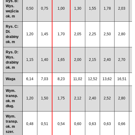
Rys. B:
Wys.
0,50
0,75
1,00
1,30
1,55
1,78
2,03
2
wejścia
ok. m
Rys. C:
Dł.
1,20
1,45
1,70
2,05
2,25
2,50
2,80
3
drabiny
ok. m
Rys. D:
Wys.
1,15
1,40
1,65
2,00
2,15
2,40
2,70
3
drabiny
ok. m
Waga
6,14
7,03
8,23
11,02
12,52
13,62
16,51
2
Wym.
transp.
1,20
1,50
1,75
2,12
2,40
2,52
2,80
3
ok. m
dług.
Wym.
transp.
0,48
0,51
0,54
0,60
0,63
0,63
0,66
0
ok. m
szer.