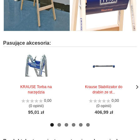
Pasujące akcesoria:
KRAUSE Torba na
Krause Stabilizator do
narzędzia
drabin ze st...
Nas
Nas
stro
stro
0,00
0,00
(0 opinii)
(0 opinii)
95,01 zł
406,99 zł