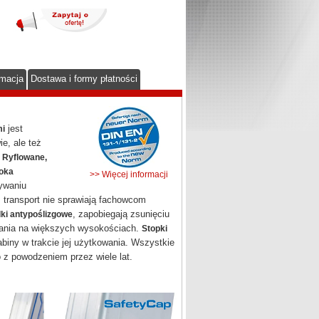
rmacja
Dostawa i formy płatności
jest
mi
e, ale też
.
Ryflowane,
oka
>> Więcej informacji
ywaniu
transport nie sprawiają fachowcom
, zapobiegają zsunięciu
ki antypoślizgowe
tania na większych wysokościach.
Stopki
iny w trakcie jej użytkowania. Wszystkie
o z powodzeniem przez wiele lat.