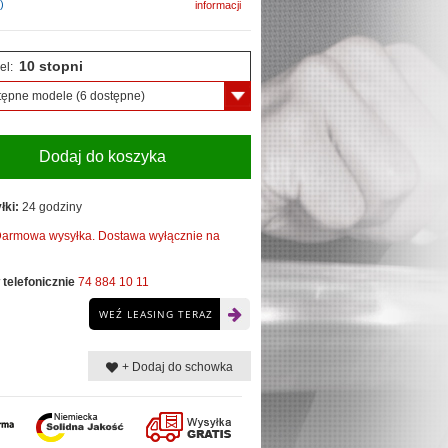
)
informacji
10 stopni
el:
tępne modele
(6 dostępne)
Dodaj do koszyka
łki:
24 godziny
armowa wysyłka. Dostawa wyłącznie na
telefonicznie
74 884 10 11
WEŹ LEASING TERAZ
+ Dodaj do schowka