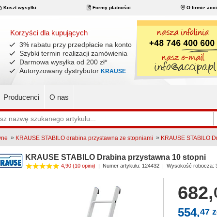
Koszt wysyłki
Formy płatności
O firmie acc
Korzyści dla kupujących
3% rabatu przy przedpłacie na konto
Szybki termin realizacji zamówienia
Darmowa wysyłka od 200 zł
*
Autoryzowany dystrybutor
KRAUSE
Producenci
O nas
»
»
wne
KRAUSE STABILO drabina przystawna ze stopniami
KRAUSE STABILO Dra
KRAUSE STABILO Drabina przystawna 10 stopni
4,90
(10 opinii)
|
Numer artykułu:
124432
| Wysokość robocza: 
682,
554,
47 z