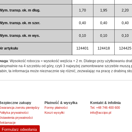
Wym. transp. ok. m dług.
1,70
1,95
2,20
Wym. transp. ok. m szer.
0,40
0,40
0,40
Wym. transp. ok. m wys.
0,10
0,10
0,10
Nr artykułu
124401
124418
124425
waga
: Wysokość robocza = wysokość wejścia + 2 m. Dlatego przy użytkowaniu drab
ksymalnie na 4 szczeblu od góry, czyli 3 najwyżej zamontowane szczeble muszą 
abin, ta informacja może nieznacznie się różnić, zezwalając na pracę z drabiną sto
Bezpieczne zakupy
Płatność & wysyłka
Kontakt & infolinia
Gwarancja zwrotu pieniędzy
Formy płatności
Tel. +48 746 400 600
Polityka prywatności
Koszt wysyłki
info@accipo.pl
Ustawienia prywatności
Reklamacje
Formularz odwołania