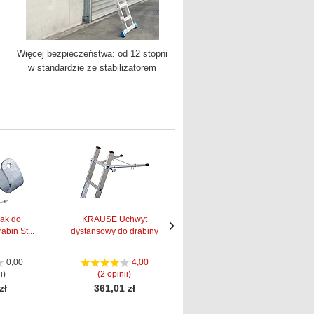
Więcej bezpieczeństwa: od 12 stopni
w standardzie ze stabilizatorem
ak do
KRAUSE Uchwyt
KRAUSE uchwyt
abin St...
dystansowy do drabiny
przyścienny do drabin...
Następne
Następne
strona
strona
0,00
4,00
5,00
i)
(2 opinii)
(1 opinia)
zł
361,01 zł
278,00 zł