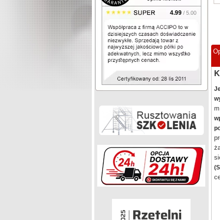
4.99
/ 5.00
Op
K
J
wy
m
w
po
p
ża
si
(S
ce