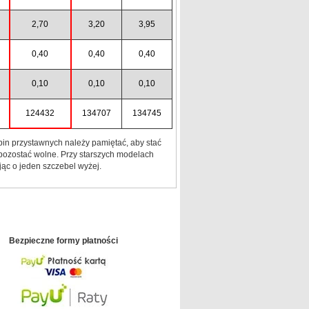
2,70
3,20
3,95
0,40
0,40
0,40
0,10
0,10
0,10
124432
134707
134745
in przystawnych należy pamiętać, aby stać
pozostać wolne. Przy starszych modelach
jąc o jeden szczebel wyżej.
Bezpieczne formy płatności