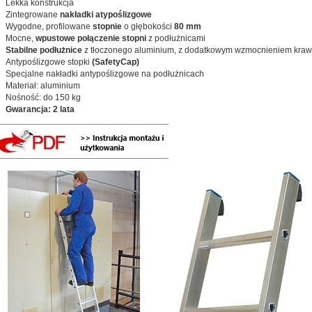
Lekka konstrukcja
Zintegrowane
nakładki atypoślizgowe
Wygodne, profilowane
stopnie
o głębokości
80 mm
Mocne,
wpustowe połączenie stopni
z podłużnicami
Stabilne podłużnice
z tłoczonego aluminium, z dodatkowym wzmocnieniem kraw
Antypoślizgowe stopki
(SafetyCap)
Specjalne nakładki antypoślizgowe na podłużnicach
Materiał: aluminium
Nośność: do 150 kg
Gwarancja: 2 lata