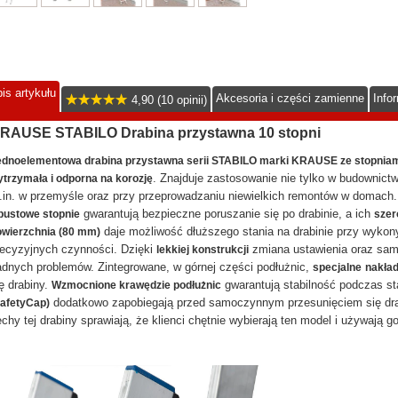
is artykułu
Akcesoria i części zamienne
Info
4,90 (10 opinii)
RAUSE STABILO Drabina przystawna 10 stopni
ednoelementowa drabina przystawna serii STABILO marki KRAUSE ze stopnia
. Znajduje zastosowanie nie tylko w budownictwi
trzymała i odporna na korozję
.in. w przemyśle oraz przy przeprowadzaniu niewielkich remontów w domach
gwarantują bezpieczne poruszanie się po drabinie, a ich
pustowe stopnie
szer
daje możliwość dłuższego stania na drabinie przy wykon
wierzchnia (80 mm)
recyzyjnych czynności. Dzięki
zmiana ustawienia oraz sam 
lekkiej konstrukcji
dnych problemów. Zintegrowane, w górnej części podłużnic,
specjalne
nakład
ę drabiny.
gwarantują stabilność podczas s
Wzmocnione krawędzie podłużnic
dodatkowo zapobiegają przed samoczynnym przesunięciem się drab
afetyCap)
chy tej drabiny sprawiają, że klienci chętnie wybierają ten model i używają g