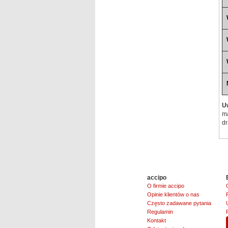
U
ma
dr
accipo
O firmie accipo
Opinie klientów o nas
Często zadawane pytania
Regulamin
Kontakt