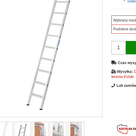
(netto
Wybrany mod
Podobne dos
Czas wysy
Wysyłka:
D
terenie Polski
Lub zamów 