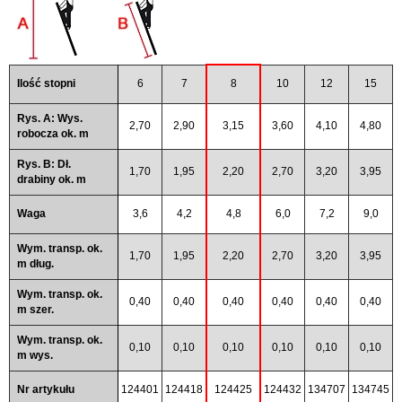
Ilość stopni
6
7
8
10
12
15
Rys. A: Wys.
2,70
2,90
3,15
3,60
4,10
4,80
robocza ok. m
Rys. B: Dł.
1,70
1,95
2,20
2,70
3,20
3,95
drabiny ok. m
Waga
3,6
4,2
4,8
6,0
7,2
9,0
Wym. transp. ok.
1,70
1,95
2,20
2,70
3,20
3,95
m dług.
Wym. transp. ok.
0,40
0,40
0,40
0,40
0,40
0,40
m szer.
Wym. transp. ok.
0,10
0,10
0,10
0,10
0,10
0,10
m wys.
Nr artykułu
124401
124418
124425
124432
134707
134745