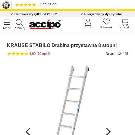
4.99 / 5.00
*
Darmowa wysyłka od 200 zł
Autoryzowany dystrybutor
Konto
Schowek
Koszyk
Menu
Szukaj
KRAUSE STABILO Drabina przystawna 8 stopni
4,90
(10 opinii)
Nr art.
124425