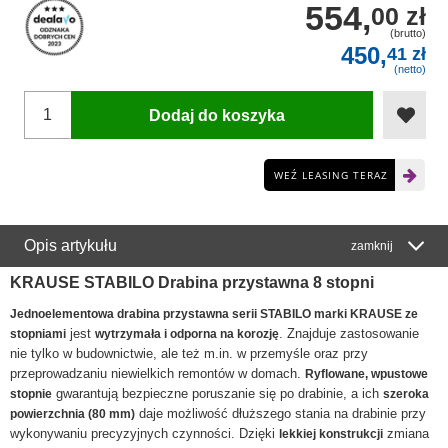
554,
00 zł
(brutto)
450,
41 zł
(netto)
Dodaj do koszyka
WEŹ LEASING TERAZ
Opis artykułu
zamknij
KRAUSE STABILO Drabina przystawna 8 stopni
Jednoelementowa drabina przystawna serii STABILO marki KRAUSE ze
jest
. Znajduje zastosowanie
stopniami
wytrzymała i odporna na korozję
nie tylko w budownictwie, ale też m.in. w przemyśle oraz przy
przeprowadzaniu niewielkich remontów w domach.
Ryflowane, wpustowe
gwarantują bezpieczne poruszanie się po drabinie, a ich
stopnie
szeroka
daje możliwość dłuższego stania na drabinie przy
powierzchnia (80 mm)
wykonywaniu precyzyjnych czynności. Dzięki
zmiana
lekkiej konstrukcji