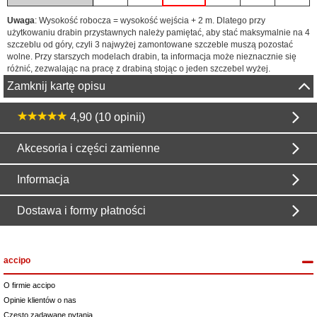
Uwaga
: Wysokość robocza = wysokość wejścia + 2 m. Dlatego przy
użytkowaniu drabin przystawnych należy pamiętać, aby stać maksymalnie na 4
szczeblu od góry, czyli 3 najwyżej zamontowane szczeble muszą pozostać
wolne. Przy starszych modelach drabin, ta informacja może nieznacznie się
różnić, zezwalając na pracę z drabiną stojąc o jeden szczebel wyżej.
Zamknij kartę opisu
4,90 (10 opinii)
Akcesoria i części zamienne
Informacja
Dostawa i formy płatności
accipo
O firmie accipo
Opinie klientów o nas
Często zadawane pytania