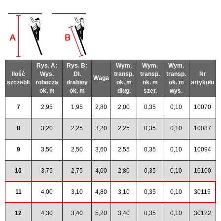
Rys. A:
Rys. B:
Wym.
Wym.
Wym.
Ilość
Wys.
Dł.
transp.
transp.
transp.
Nr
Waga
szczebli
robocza
drabiny
ok. m
ok. m
ok. m
artykułu
ok. m
ok. m
dług.
szer.
wys.
7
2,95
1,95
2,80
2,00
0,35
0,10
10070
8
3,20
2,25
3,20
2,25
0,35
0,10
10087
9
3,50
2,50
3,60
2,55
0,35
0,10
10094
10
3,75
2,75
4,00
2,80
0,35
0,10
10100
11
4,00
3,10
4,80
3,10
0,35
0,10
30115
12
4,30
3,40
5,20
3,40
0,35
0,10
30122