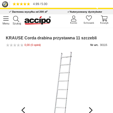
4.99 / 5.00
*
Darmowa wysyłka od 200 zł
Autoryzowany dystrybutor
Konto
Schowek
Koszyk
Menu
Szukaj
KRAUSE Corda drabina przystawna 11 szczebli
0,00
(0 opinii)
Nr art.
30115