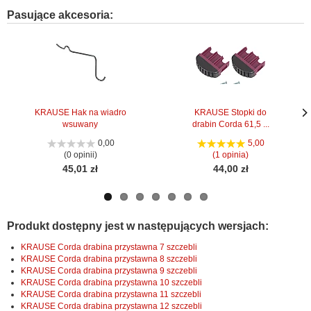
Pasujące akcesoria:
KRAUSE Hak na wiadro
KRAUSE Stopki do
wsuwany
drabin Corda 61,5 ...
Nas
Nas
stro
stro
0,00
5,00
(0 opinii)
(1 opinia)
45,01 zł
44,00 zł
Produkt dostępny jest w następujących wersjach:
KRAUSE Corda drabina przystawna 7 szczebli
KRAUSE Corda drabina przystawna 8 szczebli
KRAUSE Corda drabina przystawna 9 szczebli
KRAUSE Corda drabina przystawna 10 szczebli
KRAUSE Corda drabina przystawna 11 szczebli
KRAUSE Corda drabina przystawna 12 szczebli