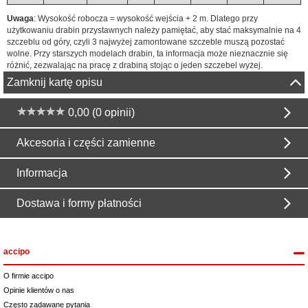
Uwaga
: Wysokość robocza = wysokość wejścia + 2 m. Dlatego przy
użytkowaniu drabin przystawnych należy pamiętać, aby stać maksymalnie na 4
szczeblu od góry, czyli 3 najwyżej zamontowane szczeble muszą pozostać
wolne. Przy starszych modelach drabin, ta informacja może nieznacznie się
różnić, zezwalając na pracę z drabiną stojąc o jeden szczebel wyżej.
Zamknij kartę opisu
0,00 (0 opinii)
Akcesoria i części zamienne
Informacja
Dostawa i formy płatności
accipo
O firmie accipo
Opinie klientów o nas
Często zadawane pytania