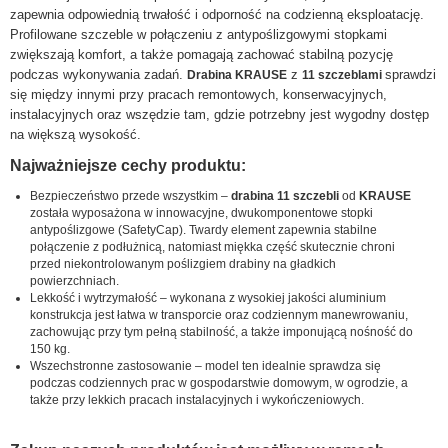
zapewnia odpowiednią trwałość i odporność na codzienną eksploatację.
Profilowane szczeble w połączeniu z antypoślizgowymi stopkami
zwiększają komfort, a także pomagają zachować stabilną pozycję
podczas wykonywania zadań.
z
sprawdzi
Drabina KRAUSE
11 szczeblami
się między innymi przy pracach remontowych, konserwacyjnych,
instalacyjnych oraz wszędzie tam, gdzie potrzebny jest wygodny dostęp
na większą wysokość.
Najważniejsze cechy produktu:
Bezpieczeństwo przede wszystkim –
drabina 11 szczebli
od
KRAUSE
została wyposażona w innowacyjne, dwukomponentowe stopki
antypoślizgowe (SafetyCap). Twardy element zapewnia stabilne
połączenie z podłużnicą, natomiast miękka część skutecznie chroni
przed niekontrolowanym poślizgiem drabiny na gładkich
powierzchniach.
Lekkość i wytrzymałość – wykonana z wysokiej jakości aluminium
konstrukcja jest łatwa w transporcie oraz codziennym manewrowaniu,
zachowując przy tym pełną stabilność, a także imponującą nośność do
150 kg.
Wszechstronne zastosowanie – model ten idealnie sprawdza się
podczas codziennych prac w gospodarstwie domowym, w ogrodzie, a
także przy lekkich pracach instalacyjnych i wykończeniowych.