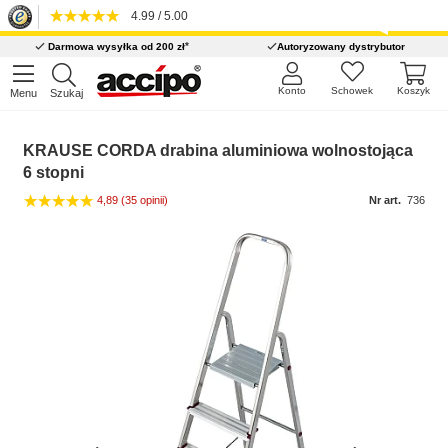
4.99 / 5.00
*
Darmowa wysyłka od 200 zł
Autoryzowany dystrybutor
Konto
Schowek
Koszyk
Menu
Szukaj
KRAUSE CORDA drabina aluminiowa wolnostojąca
6 stopni
4,89
(35 opinii)
Nr art.
736