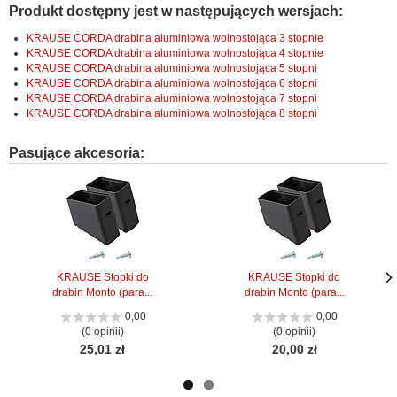
Produkt dostępny jest w następujących wersjach:
KRAUSE CORDA drabina aluminiowa wolnostojąca 3 stopnie
KRAUSE CORDA drabina aluminiowa wolnostojąca 4 stopnie
KRAUSE CORDA drabina aluminiowa wolnostojąca 5 stopni
KRAUSE CORDA drabina aluminiowa wolnostojąca 6 stopni
KRAUSE CORDA drabina aluminiowa wolnostojąca 7 stopni
KRAUSE CORDA drabina aluminiowa wolnostojąca 8 stopni
Pasujące akcesoria:
KRAUSE Stopki do
KRAUSE Stopki do
drabin Monto (para...
drabin Monto (para...
Nas
Nas
stro
stro
0,00
0,00
(0 opinii)
(0 opinii)
25,01 zł
20,00 zł