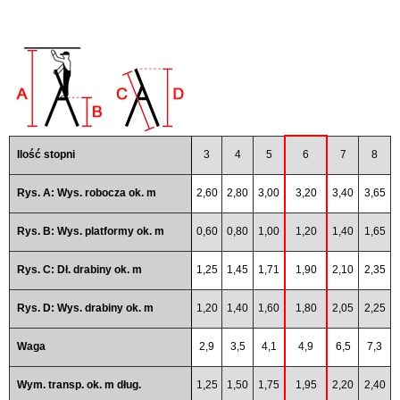
Ilość stopni
3
4
5
6
7
8
Rys. A: Wys. robocza ok. m
2,60
2,80
3,00
3,20
3,40
3,65
Rys. B: Wys. platformy ok. m
0,60
0,80
1,00
1,20
1,40
1,65
Rys. C: Dł. drabiny ok. m
1,25
1,45
1,71
1,90
2,10
2,35
Rys. D: Wys. drabiny ok. m
1,20
1,40
1,60
1,80
2,05
2,25
Waga
2,9
3,5
4,1
4,9
6,5
7,3
Wym. transp. ok. m dług.
1,25
1,50
1,75
1,95
2,20
2,40