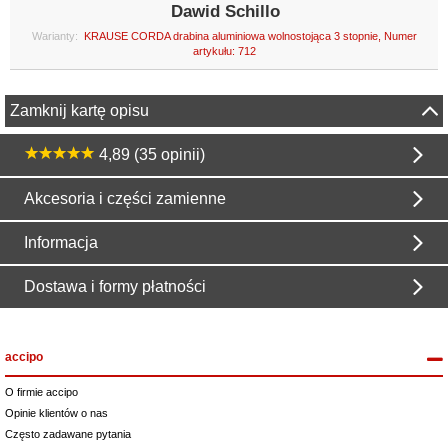
Dawid Schillo
Warianty:
KRAUSE CORDA drabina aluminiowa wolnostojąca 3 stopnie, Numer
artykułu: 712
Zamknij kartę opisu
4,89 (35 opinii)
Akcesoria i części zamienne
Informacja
Dostawa i formy płatności
accipo
O firmie accipo
Opinie klientów o nas
Często zadawane pytania