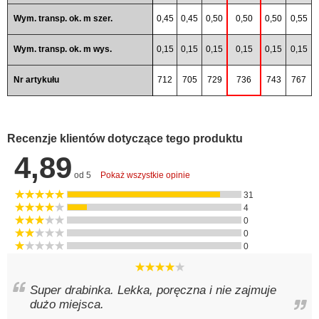
Wym. transp. ok. m szer.
0,45
0,45
0,50
0,50
0,50
0,55
Wym. transp. ok. m wys.
0,15
0,15
0,15
0,15
0,15
0,15
Nr artykułu
712
705
729
736
743
767
Recenzje klientów dotyczące tego produktu
4,89
od 5
Pokaż wszystkie opinie
31
4
0
0
0
Super drabinka. Lekka, poręczna i nie zajmuje
dużo miejsca.