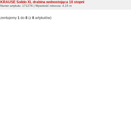
KRAUSE Solido XL drabina wolnostojąca 10 stopni
Numer artykułu: 171276 | Wysokość robocza: 4,15 m
ezentujemy
1
do
8
(z
8
artykułów)