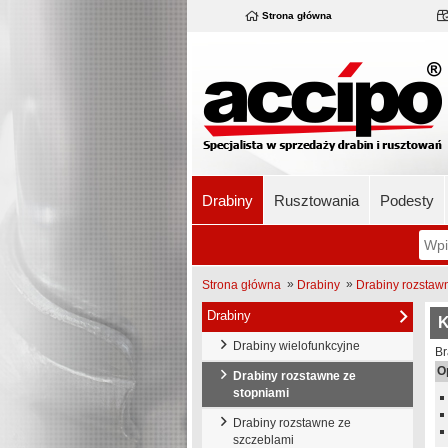
Strona główna
Drabiny
Rusztowania
Podesty
»
»
Strona główna
Drabiny
Drabiny rozstaw
Drabiny
K
Drabiny wielofunkcyjne
Br
O
Drabiny rozstawne ze
stopniami
Drabiny rozstawne ze
szczeblami