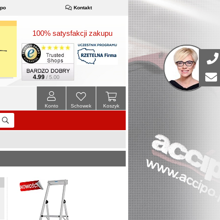
ipo
Kontakt
100% satysfakcji zakupu
4.99
/ 5.00
Konto
Schowek
Koszyk