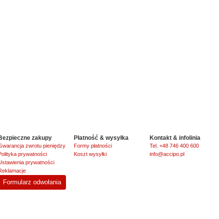
Bezpieczne zakupy
Płatność & wysyłka
Kontakt & infolinia
Gwarancja zwrotu pieniędzy
Formy płatności
Tel. +48 746 400 600
Polityka prywatności
Koszt wysyłki
info@accipo.pl
Ustawienia prywatności
Reklamacje
Formularz odwołania