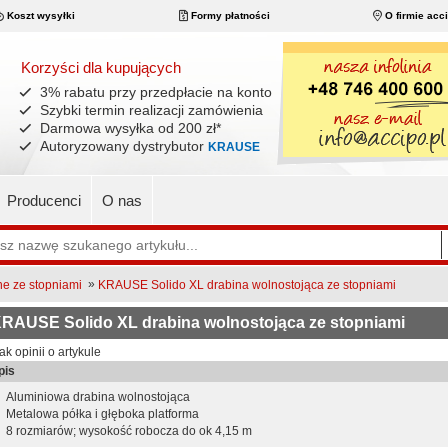
Koszt wysyłki
Formy płatności
O firmie acc
Korzyści dla kupujących
3% rabatu przy przedpłacie na konto
Szybki termin realizacji zamówienia
Darmowa wysyłka od 200 zł
*
Autoryzowany dystrybutor
KRAUSE
Producenci
O nas
»
ne ze stopniami
KRAUSE Solido XL drabina wolnostojąca ze stopniami
RAUSE Solido XL drabina wolnostojąca ze stopniami
ak opinii o artykule
pis
Aluminiowa drabina wolnostojąca
Metalowa półka i głęboka platforma
8 rozmiarów; wysokość robocza do ok 4,15 m