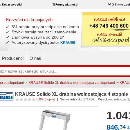
Koszt wysyłki
Formy płatności
O firmie acc
Korzyści dla kupujących
3% rabatu przy przedpłacie na konto
Szybki termin realizacji zamówienia
Darmowa wysyłka od 200 zł
*
Autoryzowany dystrybutor
KRAUSE
Producenci
O nas
»
»
ne ze stopniami
KRAUSE Solido XL drabina wolnostojąca ze stopniami
KRAUSE
KRAUSE Solido XL drabina wolnostojąca 4 stopnie
0,00
(0 opinii)
|
Numer artykułu:
171214
| Wysokość robocza: 2
1.04
846,
34 z