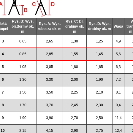
Rys. B: Wys.
Rys. C: Dł.
W
Ilość
Rys. A: Wys.
Rys. D: Wys.
platformy ok.
drabiny ok.
Waga
tran
topni
robocza ok. m
drabiny ok. m
m
m
m 
3
0,65
2,65
1,30
1,25
4,9
4
0,85
2,85
1,55
1,45
5,6
5
1,05
3,05
1,80
1,65
6,3
6
1,30
3,30
2,00
1,90
7,2
7
1,50
3,50
2,25
2,10
8,1
8
1,70
3,70
2,45
2,30
9,4
9
1,90
3,90
2,70
2,50
11,4
10
2,15
4,15
2,90
2,75
12,4