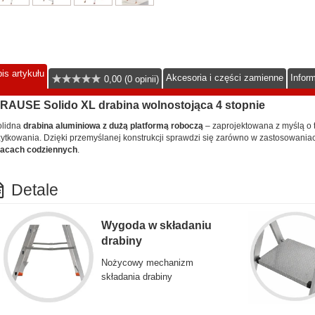
is artykułu
Akcesoria i części zamienne
Infor
0,00 (0 opinii)
RAUSE Solido XL drabina wolnostojąca 4 stopnie
olidna
drabina aluminiowa z dużą platformą roboczą
– zaprojektowana z myślą o t
ytkowania. Dzięki przemyślanej konstrukcji sprawdzi się zarówno w zastosowania
racach codziennych
.
Detale
Wygoda w składaniu
drabiny
Nożycowy mechanizm
składania drabiny