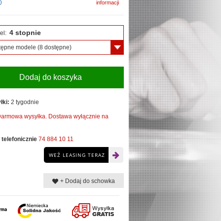
)
informacji
4 stopnie
el:
tępne modele
(8 dostępne)
Dodaj do koszyka
łki:
2 tygodnie
armowa wysyłka. Dostawa wyłącznie na
telefonicznie
74 884 10 11
WEŹ LEASING TERAZ
+ Dodaj do schowka