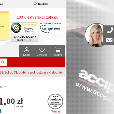
ipo
Kontakt
100% satysfakcji zakupu
4.99
/ 5.00
Konto
Schowek
Koszyk
 Solido XL drabina wolnostojąca 4 stopnie
,85 m
1,
00 zł
(brutto)
ł
Więcej