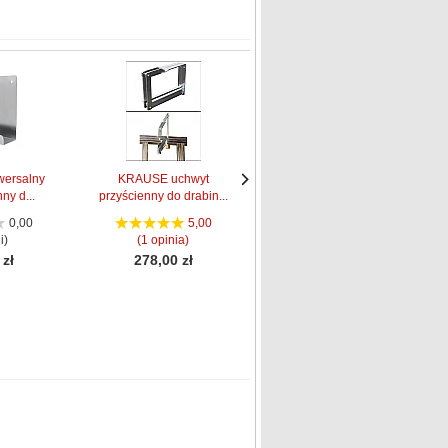
ersalny
KRAUSE uchwyt
KRAUSE Stopki 2K
ny d...
przyścienny do drabin...
50x20 mm pomarańcz...
Następne
Następne
strona
strona
0,00
5,00
0,00
i)
(1 opinia)
(0 opinii)
 zł
278,00 zł
97,99 zł