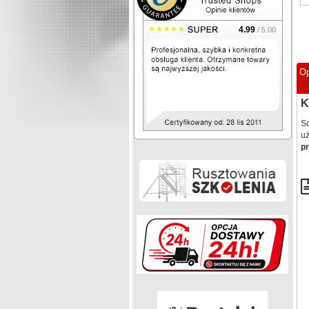
4.99
/ 5.00
Op
K
S
uż
p