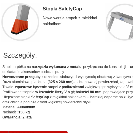
Stopki SafetyCap
Nowa wersja stopek z miękkimi
nakładkami
Szczegóły:
Stabilna
półka na narzędzia wykonana z metalu
, przykręcana do konstrukcji –
odkładanie akcesoriów podczas pracy.
Nowoczesne przeguby
z rdzeniem stalowym i wytrzymałą obudową z tworzywa 
Duża aluminiowa platforma (
325 × 260 mm
) o chropowatej powierzchni, zapewn
Trwałe,
wpustowe łączenie stopni z podłużnicami
zwiększające wytrzymałość cał
Profilowane stopnie
w kształcie litery V o głębokości 80 mm
, poprawiające prz
Ulepszone stopki
SafetyCap
z miękkimi nakładkami – bardziej odporne na zużyci
oraz chronią podłoże dzięki większej powierzchni styku.
Materiał:
Aluminium
Nośność:
150 kg
Gwarancja: 2 lata