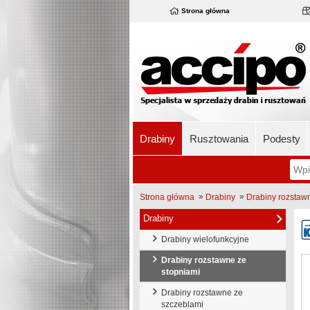
Strona główna
Drabiny
Rusztowania
Podesty
»
»
Strona główna
Drabiny
Drabiny rozstaw
Drabiny
Drabiny wielofunkcyjne
Drabiny rozstawne ze
stopniami
Drabiny rozstawne ze
szczeblami