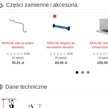
Części zamienne i akcesoria:
KRAUSE Hak na wiadro
KRAUSE Magnes do
KRAUSE Uniw
wsuwany
mocowania narzędzi...
uchwyt ścien
0,00
0,00
(0 opinii)
(0 opinii)
(0 opini
45,01 zł
84,00 zł
200,00
Dane techniczne