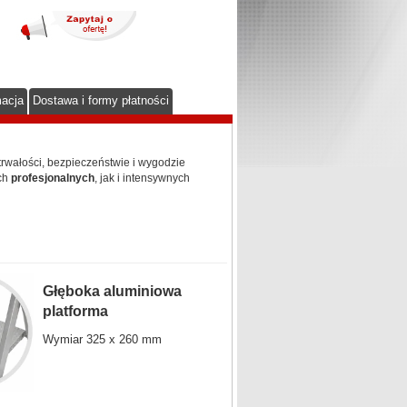
macja
Dostawa i formy płatności
rwałości, bezpieczeństwie i wygodzie
ch
profesjonalnych
, jak i intensywnych
Głęboka aluminiowa
platforma
Wymiar 325 x 260 mm