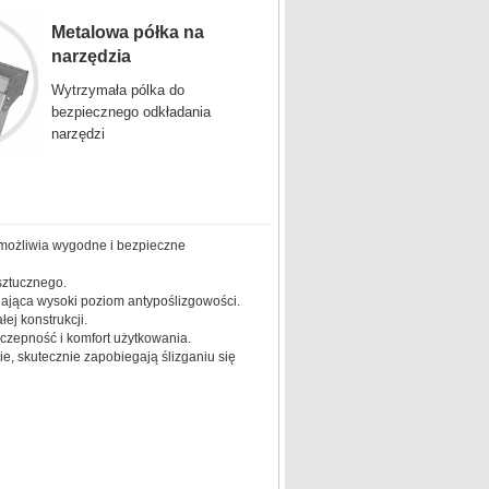
Metalowa półka na
narzędzia
Wytrzymała pólka do
bezpiecznego odkładania
narzędzi
 umożliwia wygodne i bezpieczne
sztucznego.
iająca wysoki poziom antypoślizgowości.
ej konstrukcji.
yczepność i komfort użytkowania.
e, skutecznie zapobiegają ślizganiu się