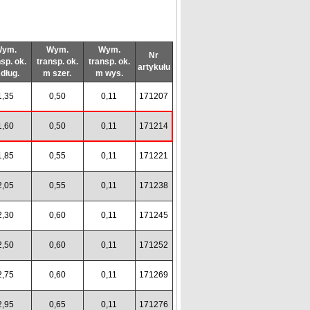
ym.
Wym.
Wym.
Nr
sp. ok.
transp. ok.
transp. ok.
artykułu
dług.
m szer.
m wys.
1,35
0,50
0,11
171207
1,60
0,50
0,11
171214
1,85
0,55
0,11
171221
2,05
0,55
0,11
171238
2,30
0,60
0,11
171245
2,50
0,60
0,11
171252
2,75
0,60
0,11
171269
2,95
0,65
0,11
171276