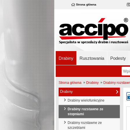
Strona główna
Drabiny
Rusztowania
Podesty
»
»
Strona główna
Drabiny
Drabiny rozstaw
Drabiny
Drabiny wielofunkcyjne
Drabiny rozstawne ze
stopniami
Drabiny rozstawne ze
szczeblami