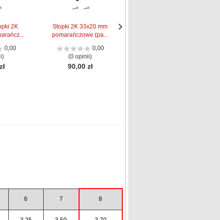
pki 2K
Stopki 2K 33x20 mm
KRAUSE Stopki do
rańcz...
pomarańczowe (pa...
drabin Monto (para...
Następne
Następne
strona
strona
0,00
0,00
0,00
i)
(0 opinii)
(0 opinii)
zł
90,00 zł
27,00 zł
6
7
8
3,25
3,50
3,70