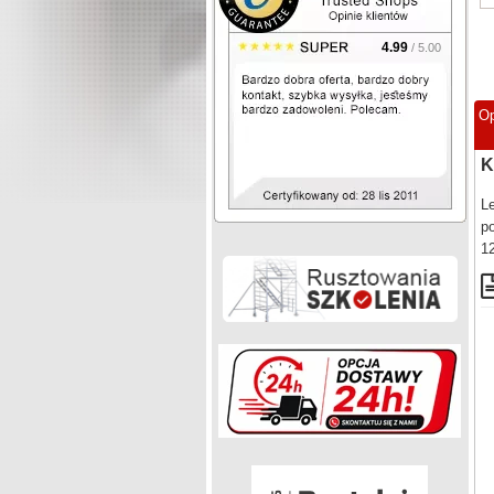
4.99
/ 5.00
Op
K
L
po
1