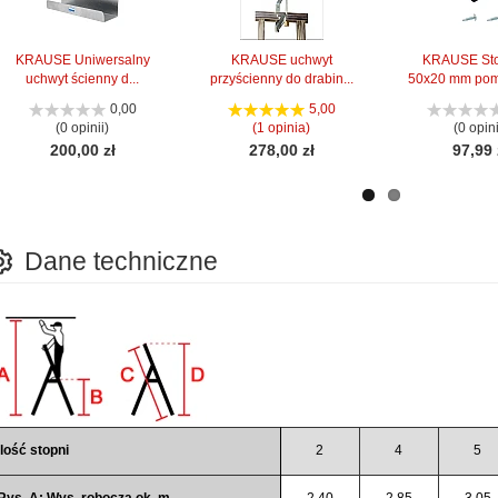
KRAUSE Uniwersalny
KRAUSE uchwyt
KRAUSE Sto
uchwyt ścienny d...
przyścienny do drabin...
50x20 mm poma
0,00
5,00
(0 opinii)
(1 opinia)
(0 opini
200,00 zł
278,00 zł
97,99 
Dane techniczne
Ilość stopni
2
4
5
Rys. A: Wys. robocza ok. m
2,40
2,85
3,05