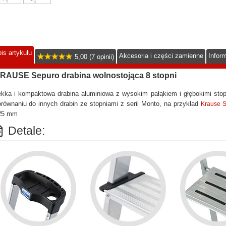
is artykułu
Akcesoria i części zamienne
Infor
5,00 (7 opinii)
RAUSE Sepuro drabina wolnostojąca 8 stopni
ekka i kompaktowa drabina aluminiowa z wysokim pałąkiem i głębokimi sto
równaniu do innych drabin ze stopniami z serii Monto, na przykład
Krause 
25 mm
Detale: