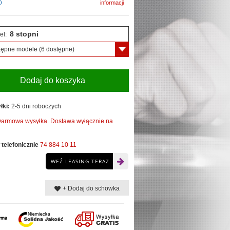
)
informacji
8 stopni
el:
tępne modele
(6 dostępne)
Dodaj do koszyka
łki:
2-5 dni roboczych
armowa wysyłka. Dostawa wyłącznie na
telefonicznie
74 884 10 11
WEŹ LEASING TERAZ
+ Dodaj do schowka