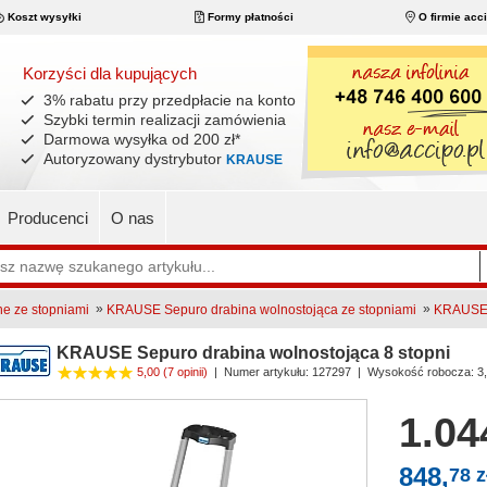
Koszt wysyłki
Formy płatności
O firmie acc
Korzyści dla kupujących
3% rabatu przy przedpłacie na konto
Szybki termin realizacji zamówienia
Darmowa wysyłka od 200 zł
*
Autoryzowany dystrybutor
KRAUSE
Producenci
O nas
»
»
ne ze stopniami
KRAUSE Sepuro drabina wolnostojąca ze stopniami
KRAUSE S
KRAUSE Sepuro drabina wolnostojąca 8 stopni
5,00
(7 opinii)
|
Numer artykułu:
127297
| Wysokość robocza: 3
1.04
848,
78 z