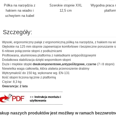
Półka na narzędzia z
Szerokie stopnie XXL
Wygodna praca n
hakiem na wiadro i
12,5 cm
platfor
uchwytem na kabel
Szczegóły:
Wysoki, ergonomiczny pałąk z ergonomiczną półką na narzędzia, z hakiem na w
Głębokie na 125 mm stopnie zapewniajce komfortowe i bezpieczne poruszanie si
6-nitowe połączenie stopni z podłużnicami
Profilowana, aluminiowa platforma z nakładkami antypoślizgowymi
Dodatkowa stabilizacja dzięki wspornikom stopni
Duże i miękkie stopki
dwukomponentowe,antypoślizgowe, czarne
(7 i 8 stopni)
Niewielka waga całkowita, która ułatwia przenoszenie drabiny
Wytrzymałość do 150 kg, wykonane wg. EN-131
Ilość stopni liczona łącznie z platformą
Ciężar: 8,3 kg
Gwarancja: 2 lata
akup naszych produktów jest możliwy w ramach bezzwrotn