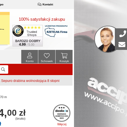
ipo
Kontakt
100% satysfakcji zakupu
4.99
/ 5.00
Konto
Schowek
Koszyk
epuro drabina wolnostojąca 8 stopni
,70 m
4,
00 zł
(brutto)
ł
Więcej