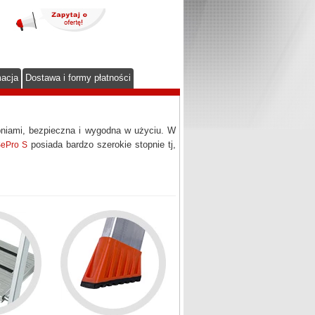
macja
Dostawa i formy płatności
pniami, bezpieczna i wygodna w użyciu. W
posiada bardzo szerokie stopnie tj,
SePro S