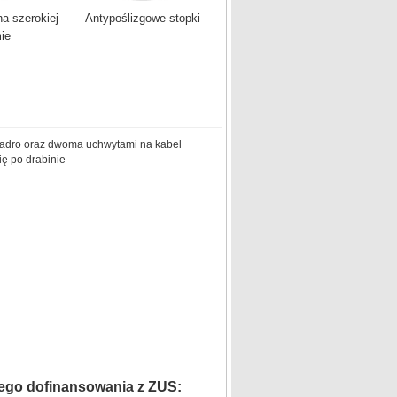
a szerokiej
Antypoślizgowe stopki
mie
iadro oraz dwoma uchwytami na kabel
ę po drabinie
ego dofinansowania z ZUS: