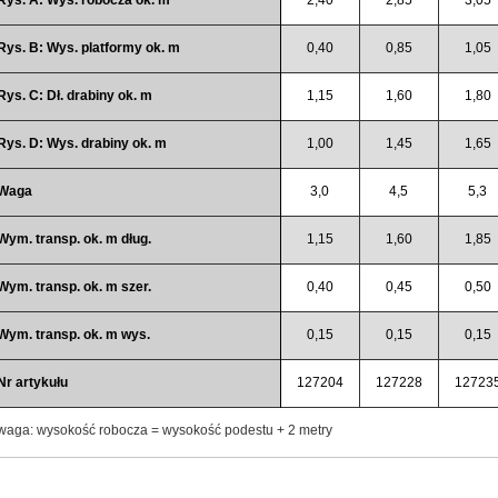
Rys. B: Wys. platformy ok. m
0,40
0,85
1,05
Rys. C: Dł. drabiny ok. m
1,15
1,60
1,80
Rys. D: Wys. drabiny ok. m
1,00
1,45
1,65
Waga
3,0
4,5
5,3
Wym. transp. ok. m dług.
1,15
1,60
1,85
Wym. transp. ok. m szer.
0,40
0,45
0,50
Wym. transp. ok. m wys.
0,15
0,15
0,15
Nr artykułu
127204
127228
12723
aga: wysokość robocza = wysokość podestu + 2 metry