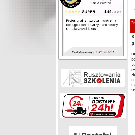
4.99
/ 5.00
Op
K
p
U
pó
Sp
s
zł
dr
mo
sc