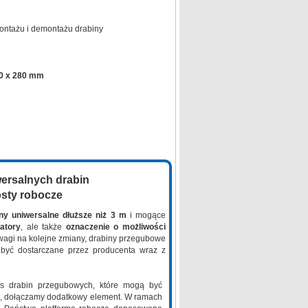
ontażu i demontażu drabiny
0 x 280 mm
ersalnych drabin
sty robocze
ny uniwersalne dłuższe niż 3 m
i mogące
zatory
, ale także
oznaczenie o możliwości
uwagi na kolejne zmiany, drabiny przegubowe
być dostarczane przez producenta wraz z
as drabin przegubowych, które mogą być
e, dołączamy dodatkowy element. W ramach