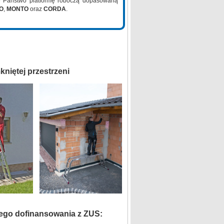
e Państwo platformę roboczą dopasowaną
LO
,
MONTO
oraz
CORDA
.
kniętej przestrzeni
ego dofinansowania z ZUS: