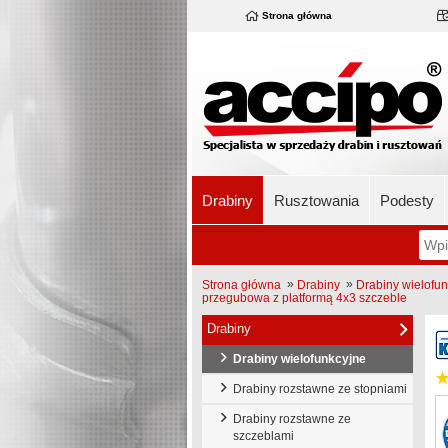
Strona główna
Drabiny
Rusztowania
Podesty
»
»
Strona główna
Drabiny
Drabiny wielofu
przegubowa z platformą 4x3 szczeble
Drabiny
Drabiny wielofunkcyjne
Drabiny rozstawne ze stopniami
Drabiny rozstawne ze
szczeblami