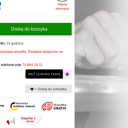
ł
Więcej
)
informacji
Dodaj do koszyka
łki:
24 godziny
armowa wysyłka. Dostawa wyłącznie na
telefonicznie
74 884 10 11
WEŹ LEASING TERAZ
+ Dodaj do schowka