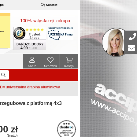
ipo
Kontakt
100% satysfakcji zakupu
4.99
/ 5.00
Konto
Schowek
Koszyk
 uniwersalna drabina aluminiowa
zegubowa z platformą 4x3
00 zł
(brutto)