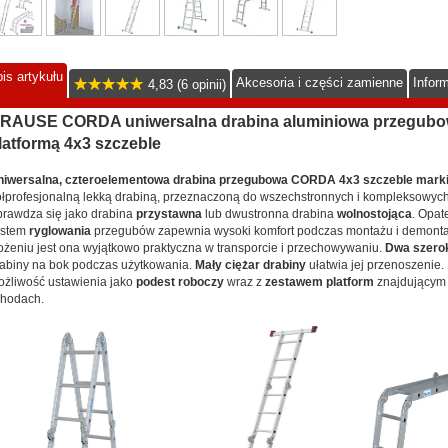
is artykułu
Akcesoria i części zamienne
Infor
4,83 (6 opinii)
RAUSE CORDA uniwersalna drabina aluminiowa przegubo
latformą 4x3 szczeble
niwersalna, czteroelementowa drabina przegubowa CORDA 4x3 szczeble ma
łprofesjonalną lekką drabiną, przeznaczoną do wszechstronnych i kompleksowyc
rawdza się jako drabina
przystawna
lub dwustronna drabina
wolnostojąca
. Opat
ystem
ryglowania
przegubów zapewnia wysoki komfort podczas montażu i demontaż
ożeniu jest ona wyjątkowo praktyczna w transporcie i przechowywaniu.
Dwa szeroki
abiny na bok podczas użytkowania.
Mały ciężar drabiny
ułatwia jej przenoszenie. 
żliwość ustawienia jako
podest roboczy
wraz z
zestawem platform
znajdującym 
hodach.