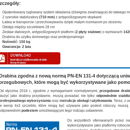
zczegóły:
Opatentowany ryglowany system składania (dżwignia zwalniająca) do łatwego m
2 szerokie stabilizatory
(710 mm)
z antypoślizgowymi stopkami
Łatwa w transporcie i przechowywaniu dzięki małym rozmiarom po złożeniu
Odstęp między szczeblami 28 cm
Zestaw stalowych, antypoślizgowych platform (
2 płyty stalowe
) o wymiarach
142
Drabina do użytku domowego oraz profesjonalnego
Nośność: 150 kg
Gwarancja: 2 lata
Drabina zgodna z nową normą PN-EN 131-4 dotyczącą uniw
przegubowych, które mogą być wykorzystywane jako pomo
Od stycznia 2018 r., zgodnie z wymaganiami normatywnymi,
przegubowe drabi
służyć jako drabiny przystawne, muszą posiadać nie tylko
odpowiednie stabili
profesjonalnego wykorzystania
oraz i
nstrukcje obsługi i użytkowania
. Teraz, z 
w wersji 4x3 szczeble, które mogą być używane jako podest roboczy, muszą 
odpowiednim
podestem
umożliwiającym tego rodzaju ustawienie.
Do wszystkich oferowanych przez n
wykorzystywane jako platformy robocz