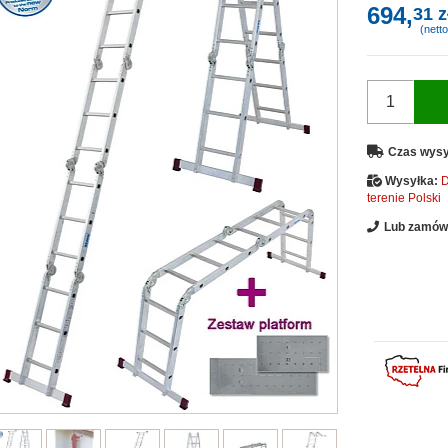
694,
31 z
(netto
Czas wysy
Wysyłka:
D
terenie Polski
Lub zamów 