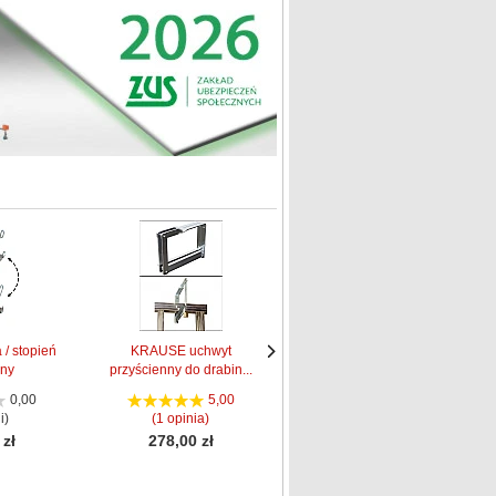
/ stopień
KRAUSE uchwyt
KRAUSE Noga
iny
przyścienny do drabin...
przedłużacz stabilizato...
Następne
Następne
strona
strona
0,00
5,00
5,00
i)
(1 opinia)
(1 opinia)
 zł
278,00 zł
240,00 zł