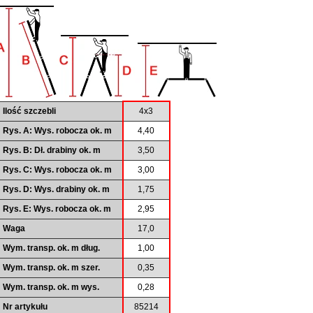
Ilość szczebli
4x3
Rys. A: Wys. robocza ok. m
4,40
Rys. B: Dł. drabiny ok. m
3,50
Rys. C: Wys. robocza ok. m
3,00
Rys. D: Wys. drabiny ok. m
1,75
Rys. E: Wys. robocza ok. m
2,95
Waga
17,0
Wym. transp. ok. m dług.
1,00
Wym. transp. ok. m szer.
0,35
Wym. transp. ok. m wys.
0,28
Nr artykułu
85214