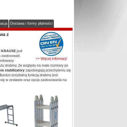
macja
Dostawa i formy płatności
wa z
rki KRAUSE
jest
h zastosowań.
>> Więcej informacji
entowany
u drabiny. Ze względu na małe rozmiary po
e stabilizatory
zapobiegają przechyleniu się
Bardzo przydatną funkcją drabiny jest
się w zestawie oraz opcja zastosowania na