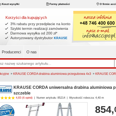
Koszt wysyłki
Formy płatności
O firmie acc
Korzyści dla kupujących
3% rabatu przy przedpłacie na konto
Szybki termin realizacji zamówienia
Darmowa wysyłka od 200 zł
*
Autoryzowany dystrybutor
KRAUSE
Producenci
O nas
»
»
nkcyjne
KRAUSE CORDA drabina aluminiowa przegubowa 4x3
KRAUSE CORDA
KRAUSE CORDA uniwersalna drabina aluminiowa pr
szczeble
4,83
(6 opinii)
|
Numer artykułu:
85214
| Wysokość robocza: 4,40 m
854,