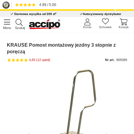
4.99 / 5.00
*
Darmowa wysyłka od 200 zł
Autoryzowany dystrybutor
Konto
Schowek
Koszyk
Menu
Szukaj
KRAUSE Pomost montażowy jezdny 3 stopnie z
poręczą
4,83
(12 opinii)
Nr art.
805089