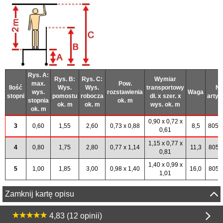
Rys. A:
Rys. B:
Rys. C:
Wymiar
max.
Pow.
Ilość
Wys.
Wys.
transportowy
Nr
wys.
rozstawienia
Waga
stopni
pomostu
robocza
dł. x szer. x
artyk
stopnia
ok. m
ok. m
ok. m
wys. ok. m
ok. m
0,90 x 0,72 x
3
0,60
1,55
2,60
0,73 x 0,88
8,5
8050
0,61
1,15 x 0,77 x
4
0,80
1,75
2,80
0,77 x 1,14
11,3
8050
0,81
1,40 x 0,99 x
5
1,00
1,85
3,00
0,98 x 1,40
16,0
8051
1,01
Zamknij kartę opisu
4,83 (12 opinii)