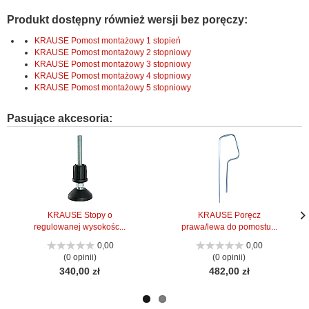
Produkt dostępny również wersji bez poręczy:
KRAUSE Pomost montażowy 1 stopień
KRAUSE Pomost montażowy 2 stopniowy
KRAUSE Pomost montażowy 3 stopniowy
KRAUSE Pomost montażowy 4 stopniowy
KRAUSE Pomost montażowy 5 stopniowy
Pasujące akcesoria:
KRAUSE Stopy o
KRAUSE Poręcz
regulowanej wysokośc...
prawa/lewa do pomostu...
Nas
Nas
stro
stro
0,00
0,00
(0 opinii)
(0 opinii)
340,00 zł
482,00 zł