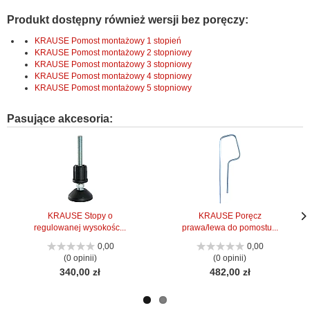
Produkt dostępny również wersji bez poręczy:
KRAUSE Pomost montażowy 1 stopień
KRAUSE Pomost montażowy 2 stopniowy
KRAUSE Pomost montażowy 3 stopniowy
KRAUSE Pomost montażowy 4 stopniowy
KRAUSE Pomost montażowy 5 stopniowy
Pasujące akcesoria:
KRAUSE Stopy o
KRAUSE Poręcz
regulowanej wysokośc...
prawa/lewa do pomostu...
Nas
Nas
stro
stro
0,00
0,00
(0 opinii)
(0 opinii)
340,00 zł
482,00 zł