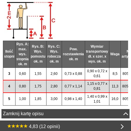
Rys. A:
Rys. B:
Rys. C:
Wymiar
max.
Pow.
Ilość
Wys.
Wys.
transportowy
Nr
wys.
rozstawienia
Waga
stopni
pomostu
robocza
dł. x szer. x
artyk
stopnia
ok. m
ok. m
ok. m
wys. ok. m
ok. m
0,90 x 0,72 x
3
0,60
1,55
2,60
0,73 x 0,88
8,5
8050
0,61
1,15 x 0,77 x
4
0,80
1,75
2,80
0,77 x 1,14
11,3
8050
0,81
1,40 x 0,99 x
5
1,00
1,85
3,00
0,98 x 1,40
16,0
8051
1,01
Zamknij kartę opisu
4,83 (12 opinii)