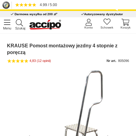
4.99 / 5.00
*
Darmowa wysyłka od 200 zł
Autoryzowany dystrybutor
Konto
Schowek
Koszyk
Menu
Szukaj
KRAUSE Pomost montażowy jezdny 4 stopnie z
poręczą
4,83
(12 opinii)
Nr art.
805096