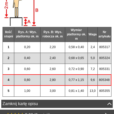
Wymiar
Ilość
Rys. A: Wys.
Rys. B: Wys.
Nr
platformy ok.
Waga
stopni
platformy ok. m
robocza ok. m
artykułu
m
1
0,20
2,20
0,58 x 0,40
2,4
805317
2
0,40
2,40
0,68 x 0,65
5,0
805324
3
0,60
2,60
0,72 x 0,90
7,2
805331
4
0,80
2,80
0,77 x 1,15
9,6
805348
5
1,00
3,00
0,81 x 1,40
13,0
805355
Zamknij kartę opisu