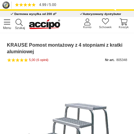
4.99 / 5.00
*
Darmowa wysyłka od 200 zł
Autoryzowany dystrybutor
Konto
Schowek
Koszyk
Menu
Szukaj
KRAUSE Pomost montażowy z 4 stopniami z kratki
aluminiowej
5,00
(6 opinii)
Nr art.
805348