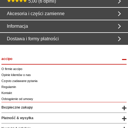
5,00 (6 opinii)
Akcesoria i części zamienne
Informacja
Dostawa i formy płatności
accipo
O firmie accipo
Opinie klientów o nas
Często zadawane pytania
Regulamin
Kontakt
Odstąpienie od umowy
Bezpieczne zakupy
Płatność & wysyłka