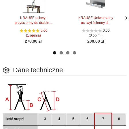
KRAUSE uchwyt
KRAUSE Uniwersalny
przyścienny do drabin...
uchwyt ścienny d...
Nas
Nas
stro
stro
5,00
0,00
(1 opinia)
(0 opinii)
278,00 zł
200,00 zł
Dane techniczne
Ilość stopni
3
4
5
6
7
8