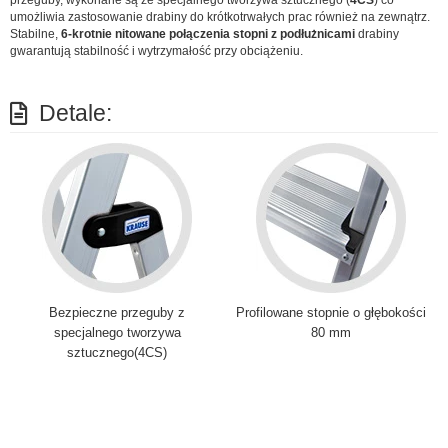
przeguby, wykonane są ze specjalnego tworzywa sztucznego (
4CS
) co
umożliwia zastosowanie drabiny do krótkotrwałych prac również na zewnątrz.
Stabilne,
6-krotnie nitowane połączenia stopni z podłużnicami
drabiny
gwarantują stabilność i wytrzymałość przy obciążeniu.
Detale:
Bezpieczne przeguby z
Profilowane stopnie o głębokości
specjalnego tworzywa
80 mm
sztucznego(4CS)