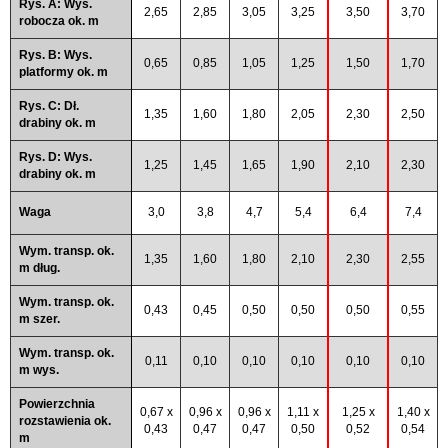
Rys. A: Wys.
2,65
2,85
3,05
3,25
3,50
3,70
robocza ok. m
Rys. B: Wys.
0,65
0,85
1,05
1,25
1,50
1,70
platformy ok. m
Rys. C: Dł.
1,35
1,60
1,80
2,05
2,30
2,50
drabiny ok. m
Rys. D: Wys.
1,25
1,45
1,65
1,90
2,10
2,30
drabiny ok. m
Waga
3,0
3,8
4,7
5,4
6,4
7,4
Wym. transp. ok.
1,35
1,60
1,80
2,10
2,30
2,55
m dług.
Wym. transp. ok.
0,43
0,45
0,50
0,50
0,50
0,55
m szer.
Wym. transp. ok.
0,11
0,10
0,10
0,10
0,10
0,10
m wys.
Powierzchnia
0,67 x
0,96 x
0,96 x
1,11 x
1,25 x
1,40 x
rozstawienia ok.
0,43
0,47
0,47
0,50
0,52
0,54
m