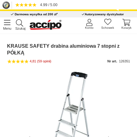
4.99 / 5.00
*
Darmowa wysyłka od 200 zł
Autoryzowany dystrybutor
Konto
Schowek
Koszyk
Menu
Szukaj
KRAUSE SAFETY drabina aluminiowa 7 stopni z
PÓŁKĄ
4,81
(59 opinii)
Nr art.
126351