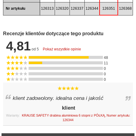
Nr artykułu
126313
126320
126337
126344
126351
126368
Recenzje klientów dotyczące tego produktu
4,81
od 5
Pokaż wszystkie opinie
48
11
0
0
0
klient zadowolony. idealna cena i jakość
klient
Warianty:
KRAUSE SAFETY drabina aluminiowa 6 stopni z PÓŁKĄ, Numer artykułu:
126344