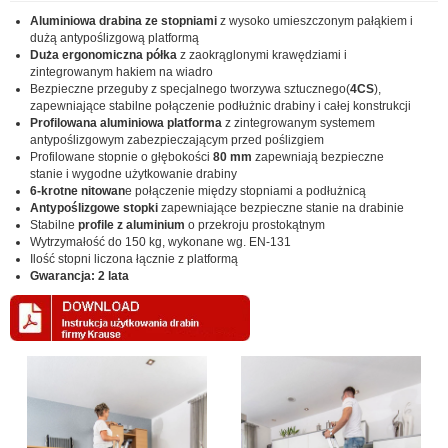
Aluminiowa drabina ze stopniami
z wysoko umieszczonym pałąkiem i
dużą antypoślizgową platformą
Duża ergonomiczna półka
z zaokrąglonymi krawędziami i
zintegrowanym hakiem na wiadro
Bezpieczne przeguby z specjalnego tworzywa sztucznego(
4CS
),
zapewniające stabilne połączenie podłużnic drabiny i całej konstrukcji
Profilowana aluminiowa platforma
z zintegrowanym systemem
antypoślizgowym zabezpieczającym przed poślizgiem
Profilowane stopnie o głębokości
80 mm
zapewniają bezpieczne
stanie i wygodne użytkowanie drabiny
6-krotne nitowan
e połączenie między stopniami a podłużnicą
Antypoślizgowe stopki
zapewniające bezpieczne stanie na drabinie
Stabilne
profile z aluminium
o przekroju prostokątnym
Wytrzymałość do 150 kg, wykonane wg. EN-131
Ilość stopni liczona łącznie z platformą
Gwarancja: 2 lata