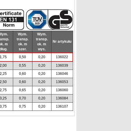
Wym.
Wym.
Wym.
ransp.
transp.
transp.
Nr artykułu
ok. m
ok. m
ok. m
dług.
szer.
wys.
1,75
0,50
0,20
136022
2,00
0,55
0,20
136039
2,25
0,60
0,20
136046
2,50
0,60
0,20
136053
2,75
0,65
0,20
136060
3,25
0,70
0,20
136084
3,75
0,75
0,20
136107