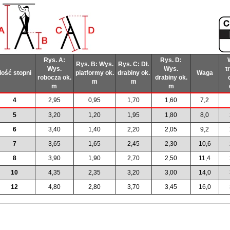
Rys. A:
Rys. D:
Rys. B: Wys.
Rys. C: Dł.
Wys.
Wys.
t
Ilość stopni
platformy ok.
drabiny ok.
Waga
robocza ok.
drabiny ok.
m
m
m
m
4
2,95
0,95
1,70
1,60
7,2
5
3,20
1,20
1,95
1,80
8,0
6
3,40
1,40
2,20
2,05
9,2
7
3,65
1,65
2,45
2,30
10,6
8
3,90
1,90
2,70
2,50
11,4
10
4,35
2,35
3,20
3,00
14,0
12
4,80
2,80
3,70
3,45
16,0