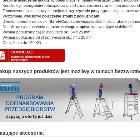
Stabilne połączenie podłużnic
obejmujące je metalowymi przegubami, mocowan
Konstrukcja
przegubów
zabezpiecza przed zaciśnięciem i zranieniem podczas s
Zamocowane w metalowych obejmach
wytrzymałe pasy
ograniczające rozstaw (
Wytrzymałe, wpustowe
połączenie stopni z podłużnicami
Dwukomponentowe stopki (
SafetyCap
) zapewniające stabilność drabinie jednos
Dodatkowe wzmocnienia narożne
dolnego stopnia
zapewniające stabilność
Wymiar podłużnicy
część mocująca
ok.:
64 x 25 mm
Wymiar podłużnicy
od strony wejścia
ok.:
77 x 25 mm
Obciążenie do 150 KG
akup naszych produktów jest możliwy w ramach bezzwrotn
asujące akcesoria: