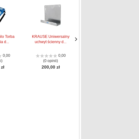
lo Torba
KRAUSE Uniwersalny
Krause Stabilizator z
a d...
uchwyt ścienny d...
regulacją ust...
Następne
Następne
strona
strona
0,00
0,00
0,00
i)
(0 opinii)
(0 opinii)
 zł
200,00 zł
376,00 zł