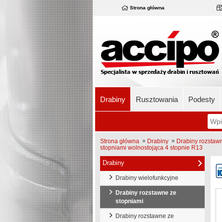
Strona główna
Drabiny
Rusztowania
Podesty
»
»
Strona główna
Drabiny
Drabiny rozstaw
stopniami wolnostojąca 4 stopnie R13
Drabiny
Drabiny wielofunkcyjne
Drabiny rozstawne ze
stopniami
Drabiny rozstawne ze