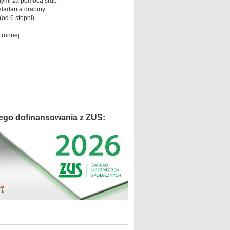
ymi za pomocą śrub
kładania drabiny
od 6 stopni)
tronnej
ego dofinansowania z ZUS: