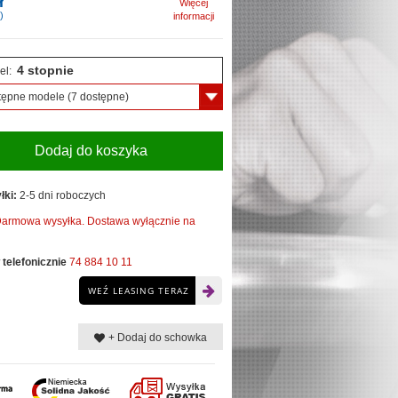
ł
Więcej
)
informacji
4 stopnie
el:
tępne modele
(7 dostępne)
Dodaj do koszyka
łki:
2-5 dni roboczych
armowa wysyłka. Dostawa wyłącznie na
telefonicznie
74 884 10 11
WEŹ LEASING TERAZ
+ Dodaj do schowka