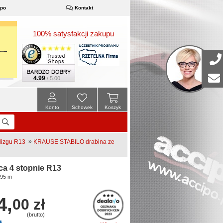
ipo
Kontakt
100% satysfakcji zakupu
4.99
/ 5.00
Konto
Schowek
Koszyk
»
lizgu R13
KRAUSE STABILO drabina ze
a 4 stopnie R13
,95 m
4,
00 zł
(brutto)