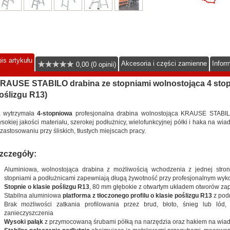
is artykułu
Akcesoria i części zamienne
Infor
0,00 (0 opinii)
RAUSE STABILO drabina ze stopniami wolnostojąca 4 stopn
oślizgu R13)
a wytrzymała
4-stopniowa
profesjonalna drabina wolnostojąca KRAUSE STABIL
sokiej jakości materiału, szerokej podłużnicy, wielofunkcyjnej półki i haka na wia
zastosowaniu przy śliskich, tłustych miejscach pracy.
zczegóły:
Aluminiowa, wolnostojąca drabina z możliwością wchodzenia z jednej stro
stopniami a podłużnicami zapewniają długą żywotność przy profesjonalnym wykorzy
Stopnie o klasie poślizgu R13
, 80 mm głębokie z otwartym układem otworów za
Stabilna aluminiowa
platforma z tłoczonego profilu o klasie poślizgu R13
z pod
Brak możliwości zatkania profilowania przez brud, błoto, śnieg lub lód, 
zanieczyszczenia
Wysoki pałąk
z przymocowaną śrubami półką na narzędzia oraz hakiem na wiad