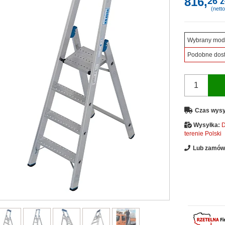
816,
26 z
(netto
Wybrany mod
Podobne dos
Czas wysy
Wysyłka:
D
terenie Polski
Lub zamów 