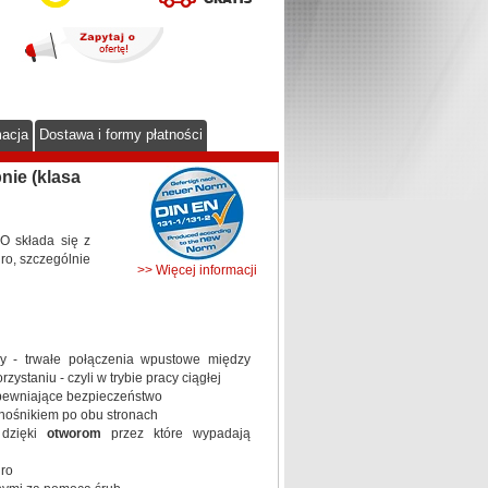
macja
Dostawa i formy płatności
ie (klasa
O składa się z
dro, szczególnie
>> Więcej informacji
ny - trwałe połączenia wpustowe między
staniu - czyli w trybie pracy ciągłej
pewniające bezpieczeństwo
nośnikiem po obu stronach
dzięki
otworom
przez które wypadają
ro