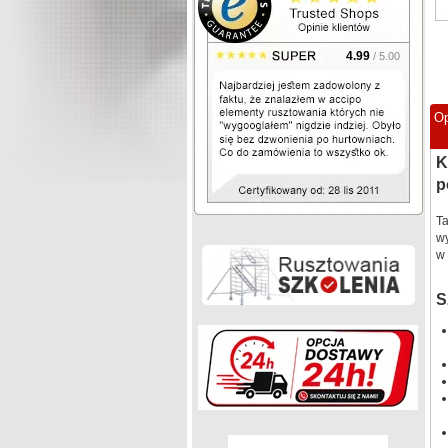
4.99
/ 5.00
Op
K
p
T
wy
w 
S