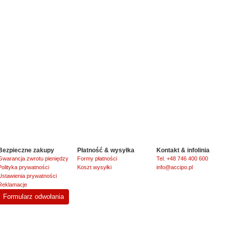
Bezpieczne zakupy
Płatność & wysyłka
Kontakt & infolinia
Gwarancja zwrotu pieniędzy
Formy płatności
Tel. +48 746 400 600
Polityka prywatności
Koszt wysyłki
info@accipo.pl
Ustawienia prywatności
Reklamacje
Formularz odwołania