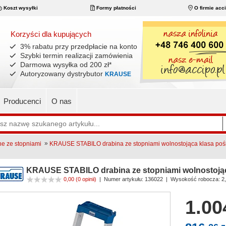
Koszt wysyłki
Formy płatności
O firmie acc
Korzyści dla kupujących
3% rabatu przy przedpłacie na konto
Szybki termin realizacji zamówienia
Darmowa wysyłka od 200 zł
*
Autoryzowany dystrybutor
KRAUSE
Producenci
O nas
»
ne ze stopniami
KRAUSE STABILO drabina ze stopniami wolnostojąca klasa poś
KRAUSE STABILO drabina ze stopniami wolnostojąc
0,00
(0 opinii)
|
Numer artykułu:
136022
| Wysokość robocza: 2
1.00