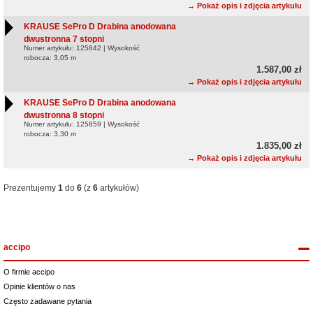
→ Pokaż opis i zdjęcia artykułu
KRAUSE SePro D Drabina anodowana
dwustronna 7 stopni
Numer artykułu: 125842 | Wysokość
robocza: 3,05 m
1.587,00 zł
→ Pokaż opis i zdjęcia artykułu
KRAUSE SePro D Drabina anodowana
dwustronna 8 stopni
Numer artykułu: 125859 | Wysokość
robocza: 3,30 m
1.835,00 zł
→ Pokaż opis i zdjęcia artykułu
Prezentujemy
1
do
6
(z
6
artykułów)
accipo
O firmie accipo
Opinie klientów o nas
Często zadawane pytania