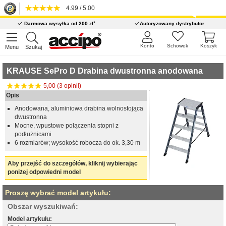
4.99 / 5.00
*
Darmowa wysyłka od 200 zł
Autoryzowany dystrybutor
Konto
Schowek
Koszyk
Menu
Szukaj
KRAUSE SePro D Drabina dwustronna anodowana
5,00 (3 opinii)
Opis
Anodowana, aluminiowa drabina wolnostojąca
dwustronna
Mocne, wpustowe połączenia stopni z
podłużnicami
6 rozmiarów; wysokość robocza do ok. 3,30 m
Aby przejść do szczegółów, kliknij wybierając
poniżej odpowiedni model
Proszę wybrać model artykułu:
Obszar wyszukiwań:
Model artykułu: