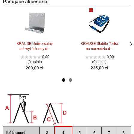
Pasujące akcesoria:
KRAUSE Uniwersalny
KRAUSE Stabilo Torba
uchwyt ścienny d...
na narzedzia d...
Nas
Nas
stro
stro
0,00
0,00
(0 opinii)
(0 opinii)
200,00 zł
235,00 zł
Ilość stopni
3
4
5
6
7
8