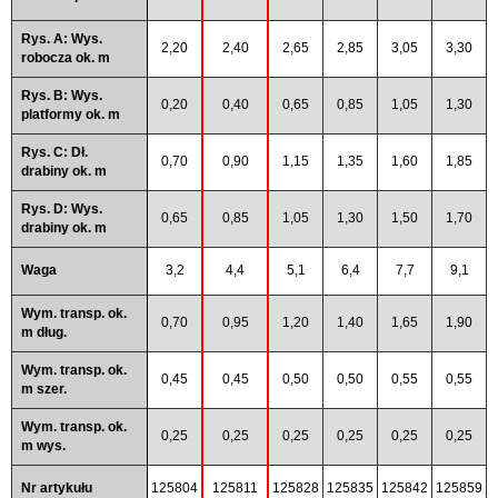
Rys. A: Wys.
2,20
2,40
2,65
2,85
3,05
3,30
robocza ok. m
Rys. B: Wys.
0,20
0,40
0,65
0,85
1,05
1,30
platformy ok. m
Rys. C: Dł.
0,70
0,90
1,15
1,35
1,60
1,85
drabiny ok. m
Rys. D: Wys.
0,65
0,85
1,05
1,30
1,50
1,70
drabiny ok. m
Waga
3,2
4,4
5,1
6,4
7,7
9,1
Wym. transp. ok.
0,70
0,95
1,20
1,40
1,65
1,90
m dług.
Wym. transp. ok.
0,45
0,45
0,50
0,50
0,55
0,55
m szer.
Wym. transp. ok.
0,25
0,25
0,25
0,25
0,25
0,25
m wys.
Nr artykułu
125804
125811
125828
125835
125842
125859