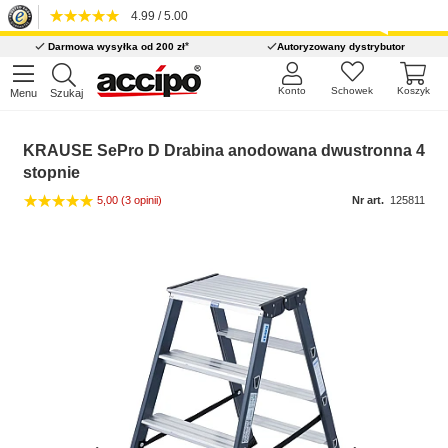
4.99 / 5.00
*
Darmowa wysyłka od 200 zł
Autoryzowany dystrybutor
Konto
Schowek
Koszyk
Menu
Szukaj
KRAUSE SePro D Drabina anodowana dwustronna 4
stopnie
5,00
(3 opinii)
Nr art.
125811