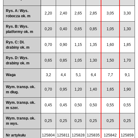
Rys. A: Wys.
2,20
2,40
2,65
2,85
3,05
3,30
robocza ok. m
Rys. B: Wys.
0,20
0,40
0,65
0,85
1,05
1,30
platformy ok. m
Rys. C: Dł.
0,70
0,90
1,15
1,35
1,60
1,85
drabiny ok. m
Rys. D: Wys.
0,65
0,85
1,05
1,30
1,50
1,70
drabiny ok. m
Waga
3,2
4,4
5,1
6,4
7,7
9,1
Wym. transp. ok.
0,70
0,95
1,20
1,40
1,65
1,90
m dług.
Wym. transp. ok.
0,45
0,45
0,50
0,50
0,55
0,55
m szer.
Wym. transp. ok.
0,25
0,25
0,25
0,25
0,25
0,25
m wys.
Nr artykułu
125804
125811
125828
125835
125842
125859