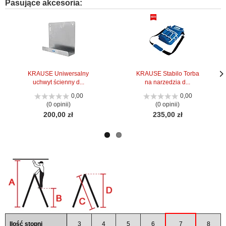
Pasujące akcesoria:
KRAUSE Uniwersalny
KRAUSE Stabilo Torba
uchwyt ścienny d...
na narzedzia d...
Nas
Nas
stro
stro
0,00
0,00
(0 opinii)
(0 opinii)
200,00 zł
235,00 zł
Ilość stopni
3
4
5
6
7
8