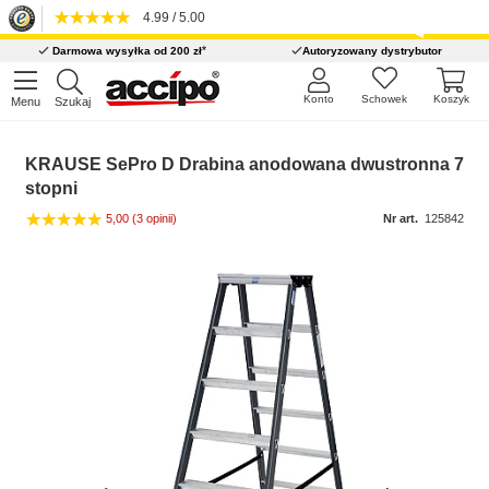
4.99 / 5.00
*
Darmowa wysyłka od 200 zł
Autoryzowany dystrybutor
Konto
Schowek
Koszyk
Menu
Szukaj
KRAUSE SePro D Drabina anodowana dwustronna 7
stopni
5,00
(3 opinii)
Nr art.
125842