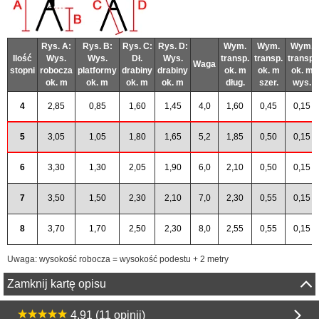
Rys. A:
Rys. B:
Rys. C:
Rys. D:
Wym.
Wym.
Wym.
Ilość
Wys.
Wys.
Dł.
Wys.
transp.
transp.
transp.
Waga
stopni
robocza
platformy
drabiny
drabiny
ok. m
ok. m
ok. m
ok. m
ok. m
ok. m
ok. m
dług.
szer.
wys.
4
2,85
0,85
1,60
1,45
4,0
1,60
0,45
0,15
5
3,05
1,05
1,80
1,65
5,2
1,85
0,50
0,15
6
3,30
1,30
2,05
1,90
6,0
2,10
0,50
0,15
7
3,50
1,50
2,30
2,10
7,0
2,30
0,55
0,15
8
3,70
1,70
2,50
2,30
8,0
2,55
0,55
0,15
Uwaga: wysokość robocza = wysokość podestu + 2 metry
Zamknij kartę opisu
4,91 (11 opinii)