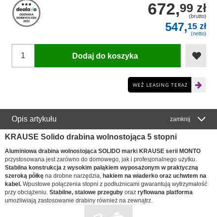
672,
99 zł
(brutto)
547,
15 zł
(netto)
Dodaj do koszyka
WEŹ LEASING TERAZ
Opis artykułu
zamknij
KRAUSE Solido drabina wolnostojąca 5 stopni
Aluminiowa drabina wolnostojąca SOLIDO marki KRAUSE serii MONTO
przystosowana jest zarówno do domowego, jak i profesjonalnego użytku.
Stabilna konstrukcja
z wysokim pałąkiem wyposażonym w
praktyczną
szeroką półkę
na drobne narzędzia,
hakiem na wiaderko oraz uchwtem na
kabel.
Wpustowe połączenia stopni z podłużnicami gwarantują wytrzymałość
przy obciążeniu.
Stabilne, stalowe przeguby
oraz
ryflowana platforma
umożliwiają zastosowanie drabiny również na zewnątrz.