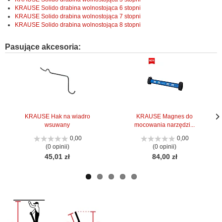
KRAUSE Solido drabina wolnostojąca 6 stopni
KRAUSE Solido drabina wolnostojąca 7 stopni
KRAUSE Solido drabina wolnostojąca 8 stopni
Pasujące akcesoria:
KRAUSE Hak na wiadro
KRAUSE Magnes do
wsuwany
mocowania narzędzi...
Nas
Nas
stro
stro
0,00
0,00
(0 opinii)
(0 opinii)
45,01 zł
84,00 zł