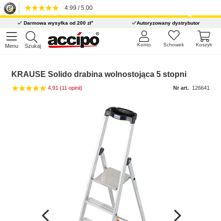
4.99 / 5.00
*
Darmowa wysyłka od 200 zł
Autoryzowany dystrybutor
Konto
Schowek
Koszyk
Menu
Szukaj
KRAUSE Solido drabina wolnostojąca 5 stopni
4,91
(11 opinii)
Nr art.
126641