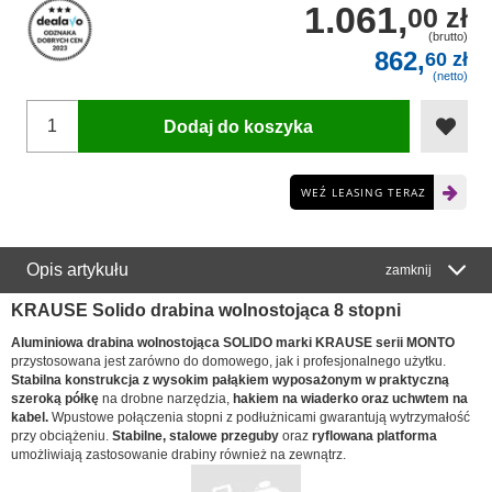
1.061,
00 zł
(brutto)
862,
60 zł
(netto)
Dodaj do koszyka
WEŹ LEASING TERAZ
Opis artykułu
zamknij
KRAUSE Solido drabina wolnostojąca 8 stopni
Aluminiowa drabina wolnostojąca SOLIDO marki KRAUSE serii MONTO
przystosowana jest zarówno do domowego, jak i profesjonalnego użytku.
Stabilna konstrukcja
z wysokim pałąkiem wyposażonym w
praktyczną
szeroką półkę
na drobne narzędzia,
hakiem na wiaderko oraz uchwtem na
kabel.
Wpustowe połączenia stopni z podłużnicami gwarantują wytrzymałość
przy obciążeniu.
Stabilne, stalowe przeguby
oraz
ryflowana platforma
umożliwiają zastosowanie drabiny również na zewnątrz.