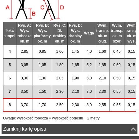
Rys. A:
Rys. B:
Rys. C:
Rys. D:
Wym.
Wym.
Wym.
Ilość
Wys.
Wys.
Dł.
Wys.
transp.
transp.
transp.
Waga
stopni
robocza
platformy
drabiny
drabiny
ok. m
ok. m
ok. m
ok. m
ok. m
ok. m
ok. m
dług.
szer.
wys.
4
2,85
0,85
1,60
1,45
4,0
1,60
0,45
0,15
5
3,05
1,05
1,80
1,65
5,2
1,85
0,50
0,15
6
3,30
1,30
2,05
1,90
6,0
2,10
0,50
0,15
7
3,50
1,50
2,30
2,10
7,0
2,30
0,55
0,15
8
3,70
1,70
2,50
2,30
8,0
2,55
0,55
0,15
Uwaga: wysokość robocza = wysokość podestu + 2 metry
Zamknij kartę opisu