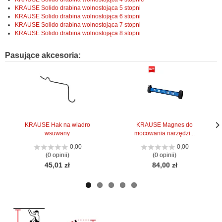
KRAUSE Solido drabina wolnostojąca 5 stopni
KRAUSE Solido drabina wolnostojąca 6 stopni
KRAUSE Solido drabina wolnostojąca 7 stopni
KRAUSE Solido drabina wolnostojąca 8 stopni
Pasujące akcesoria:
KRAUSE Hak na wiadro
KRAUSE Magnes do
wsuwany
mocowania narzędzi...
Nas
Nas
stro
stro
0,00
0,00
(0 opinii)
(0 opinii)
45,01 zł
84,00 zł