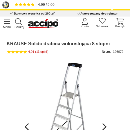
4.99 / 5.00
*
Darmowa wysyłka od 200 zł
Autoryzowany dystrybutor
Konto
Schowek
Koszyk
Menu
Szukaj
KRAUSE Solido drabina wolnostojąca 8 stopni
4,91
(11 opinii)
Nr art.
126672