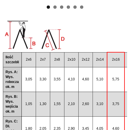
Ilość
2x6
2x7
2x8
2x10
2x12
2x14
2x16
2
szczebli
Rys. A:
Wys.
3,05
3,30
3,55
4,10
4,60
5,10
5,75
6
robocza
ok. m
Rys. B:
Wys.
1,05
1,30
1,55
2,10
2,60
3,10
3,75
4
wejścia
ok. m
Rys. C:
Dł.
1,80
2,05
2,35
2,90
3,45
4,05
4,60
5