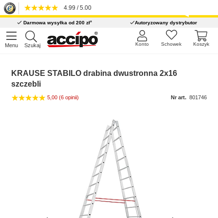
4.99 / 5.00
*
Darmowa wysyłka od 200 zł
Autoryzowany dystrybutor
Konto
Schowek
Koszyk
Menu
Szukaj
KRAUSE STABILO drabina dwustronna 2x16
szczebli
5,00
(6 opinii)
Nr art.
801746