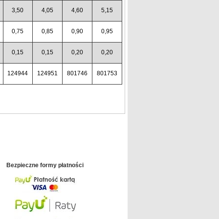
3,50
4,05
4,60
5,15
0,75
0,85
0,90
0,95
0,15
0,15
0,20
0,20
124944
124951
801746
801753
Bezpieczne formy płatności