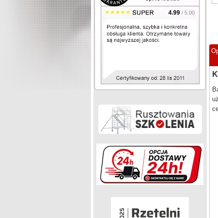
4.99
/ 5.00
Op
K
Ba
uż
c