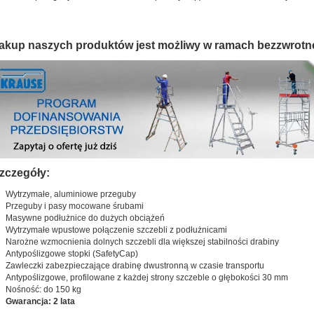
akup naszych produktów jest możliwy w ramach bezzwrotn
zczegóły:
Wytrzymałe, aluminiowe przeguby
Przeguby i pasy mocowane śrubami
Masywne podłużnice do dużych obciążeń
Wytrzymałe wpustowe połączenie szczebli z podłużnicami
Narożne wzmocnienia dolnych szczebli dla większej stabilności drabiny
Antypoślizgowe stopki (SafetyCap)
Zawleczki zabezpieczające drabinę dwustronną w czasie transportu
Antypoślizgowe, profilowane z każdej strony szczeble o głębokości 30 mm
Nośność: do 150 kg
Gwarancja: 2 lata