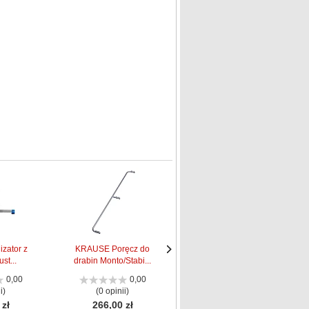
izator z
KRAUSE Poręcz do
KRAUSE Poręcz do
st...
drabin Monto/Stabi...
drabin Monto/Stabi...
Następne
Następne
strona
strona
0,00
0,00
0,00
i)
(0 opinii)
(0 opinii)
 zł
266,00 zł
175,00 zł