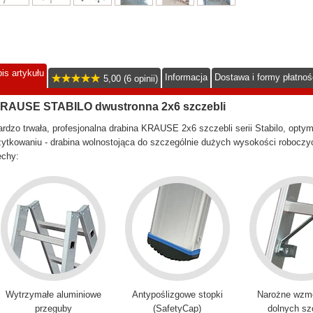
is artykułu
Informacja
Dostawa i formy płatnoś
5,00 (6 opinii)
RAUSE STABILO dwustronna 2x6 szczebli
rdzo trwała, profesjonalna drabina KRAUSE 2x6 szczebli serii Stabilo, opt
ytkowaniu - drabina wolnostojąca do szczególnie dużych wysokości roboczyc
echy:
Wytrzymałe aluminiowe
Antypoślizgowe stopki
Narożne wzm
przeguby
(SafetyCap)
dolnych sz