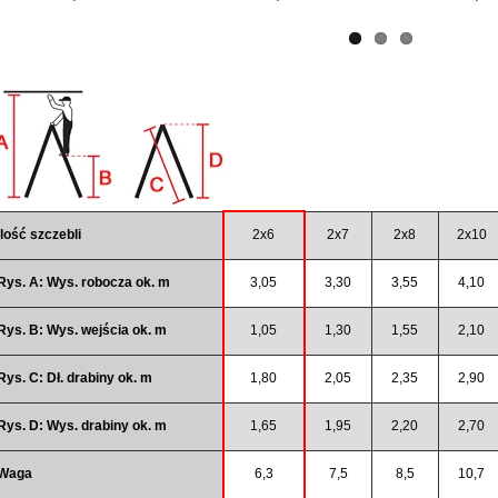
Ilość szczebli
2x6
2x7
2x8
2x10
Rys. A: Wys. robocza ok. m
3,05
3,30
3,55
4,10
Rys. B: Wys. wejścia ok. m
1,05
1,30
1,55
2,10
Rys. C: Dł. drabiny ok. m
1,80
2,05
2,35
2,90
Rys. D: Wys. drabiny ok. m
1,65
1,95
2,20
2,70
Waga
6,3
7,5
8,5
10,7