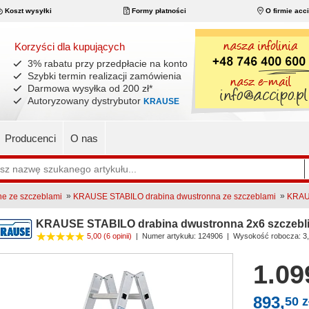
Koszt wysyłki
Formy płatności
O firmie acc
Korzyści dla kupujących
3% rabatu przy przedpłacie na konto
Szybki termin realizacji zamówienia
Darmowa wysyłka od 200 zł
*
Autoryzowany dystrybutor
KRAUSE
Producenci
O nas
»
»
ne ze szczeblami
KRAUSE STABILO drabina dwustronna ze szczeblami
KRAUS
KRAUSE STABILO drabina dwustronna 2x6 szczebl
5,00
(6 opinii)
|
Numer artykułu:
124906
| Wysokość robocza: 3
1.09
893,
50 z