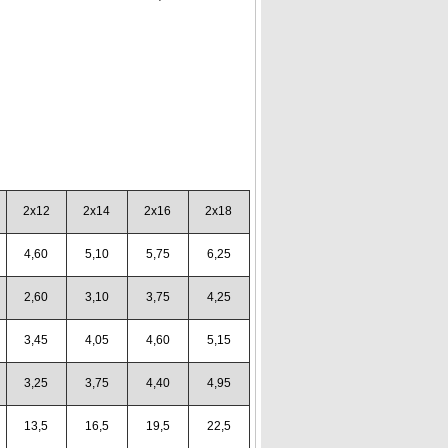
2x12
2x14
2x16
2x18
4,60
5,10
5,75
6,25
2,60
3,10
3,75
4,25
3,45
4,05
4,60
5,15
3,25
3,75
4,40
4,95
13,5
16,5
19,5
22,5