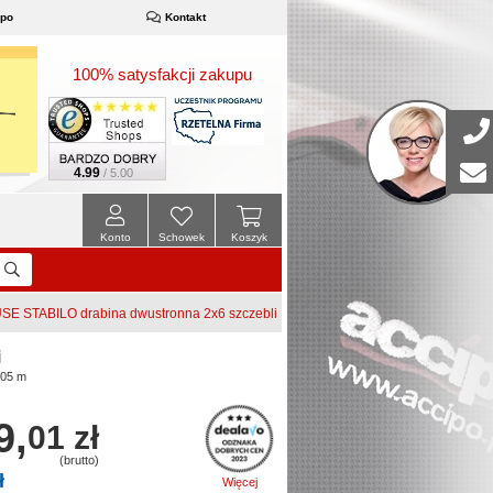
ipo
Kontakt
100% satysfakcji zakupu
4.99
/ 5.00
Konto
Schowek
Koszyk
E STABILO drabina dwustronna 2x6 szczebli
i
,05 m
9,
01 zł
(brutto)
ł
Więcej