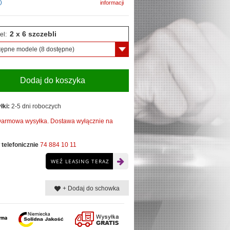
)
informacji
2 x 6 szczebli
el:
tępne modele
(8 dostępne)
Dodaj do koszyka
łki:
2-5 dni roboczych
armowa wysyłka. Dostawa wyłącznie na
telefonicznie
74 884 10 11
WEŹ LEASING TERAZ
+ Dodaj do schowka