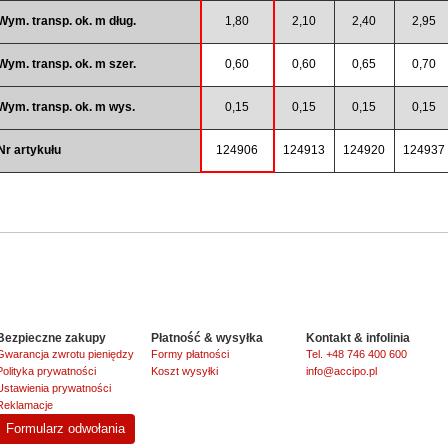
Wym. transp. ok. m dług.
1,80
2,10
2,40
2,95
Wym. transp. ok. m szer.
0,60
0,60
0,65
0,70
Wym. transp. ok. m wys.
0,15
0,15
0,15
0,15
Nr artykułu
124906
124913
124920
124937
Bezpieczne zakupy
Płatność & wysyłka
Kontakt & infolinia
Gwarancja zwrotu pieniędzy
Formy płatności
Tel. +48 746 400 600
Polityka prywatności
Koszt wysyłki
info@accipo.pl
Ustawienia prywatności
Reklamacje
Formularz odwołania