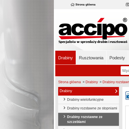
Strona główna
Drabiny
Rusztowania
Podesty
»
»
Strona główna
Drabiny
Drabiny rozstaw
Drabiny
Drabiny wielofunkcyjne
Drabiny rozstawne ze stopniami
Drabiny rozstawne ze
szczeblami