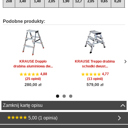
2x8
3,40
1,40
2,05
1,90
12,7
2,05
0,65
0,20
Podobne produkty:
KRAUSE Dopplo
KRAUSE Treppo drabina
drabina aluminiowa dw...
schodki dwust...
Nas
Nas
str
str
4,88
4,77
(25 opinii)
(13 opinii)
280,00 zł
579,00 zł
Zamknij kartę opisu
5,00 (1 opinia)