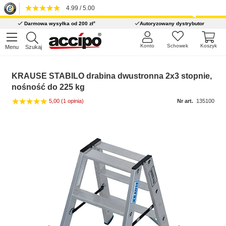
4.99 / 5.00
*
Darmowa wysyłka od 200 zł
Autoryzowany dystrybutor
Konto
Schowek
Koszyk
Menu
Szukaj
KRAUSE STABILO drabina dwustronna 2x3 stopnie,
nośność do 225 kg
5,00
(1 opinia)
Nr art.
135100