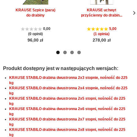
KRAUSE Szpice (para)
KRAUSE uchwyt
do drabiny
przyścienny do drabin...
Nas
Nas
str
str
0,00
5,00
(0 opinii)
(1 opinia)
96,00 zł
278,00 zł
Produkt dostępny jest w następujących wersjach:
KRAUSE STABILO drabina dwustronna 2x3 stopnie, nośność do 225
kg
KRAUSE STABILO drabina dwustronna 2x4 stopnie, nośność do 225
kg
KRAUSE STABILO drabina dwustronna 2x5 stopni, nośność do 225
kg
KRAUSE STABILO drabina dwustronna 2x6 stopni, nośność do 225
kg
KRAUSE STABILO drabina dwustronna 2x7 stopni, nośność do 225
kg
KRAUSE STABILO drabina dwustronna 2x8 stopni, nośność do 225
kg