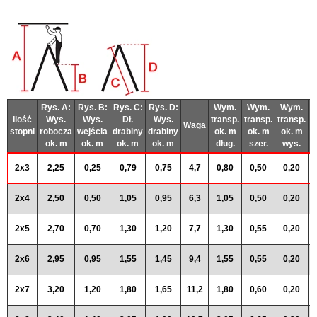
Rys. A:
Rys. B:
Rys. C:
Rys. D:
Wym.
Wym.
Wym.
Ilość
Wys.
Wys.
Dł.
Wys.
transp.
transp.
transp.
Waga
r
stopni
robocza
wejścia
drabiny
drabiny
ok. m
ok. m
ok. m
ok. m
ok. m
ok. m
ok. m
dług.
szer.
wys.
2x3
2,25
0,25
0,79
0,75
4,7
0,80
0,50
0,20
2x4
2,50
0,50
1,05
0,95
6,3
1,05
0,50
0,20
2x5
2,70
0,70
1,30
1,20
7,7
1,30
0,55
0,20
2x6
2,95
0,95
1,55
1,45
9,4
1,55
0,55
0,20
2x7
3,20
1,20
1,80
1,65
11,2
1,80
0,60
0,20