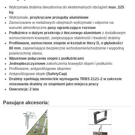
Wytrzymała drabina dwustronna do ekstremalnych obciążeń
max. 225
kg
Wytrzymałe,
przykręcane przeguby aluminiowe
Zamocowane w metalowych obejmach wytrzymałe i odporne na
warunki atmosferyczne
pasy ograniczające rozstaw
Podłużnice o dużym przekroju z tłoczonego aluminium
z dodatkowym
wzmocnieniem krawędzi, zwiększające stabilność i trwałość drabiny
Profilowane, wzmocnione stopnie w kształcie litery D, o głębokości
80 mm
, zapewniające bezpieczne wchodzenie/schodzenie i wygodną
powierzchnię stania.
Wpustowe połączenia stopni z podłużnicami
Jednopłaszczyznowe
zakończenia krawędzi stopni i podłużnic
Profilowane, antypoślizgowe stopnien
Antypoślizgowe stopki
(SafetyCap)
Drabiny spełniają niemieckie wymagania TRBS 2121-2 w zakresie
stosowania drabiny ze stopniami jako miejsca pracy
Gwarancja:
2 lata
Pasujące akcesoria: