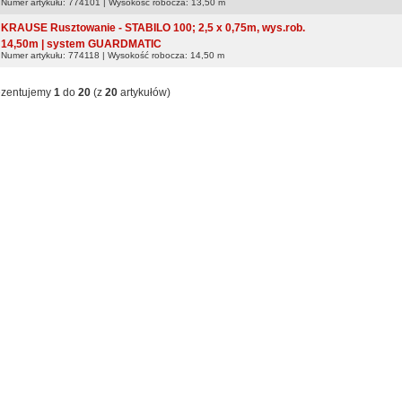
Numer artykułu: 774101 | Wysokość robocza: 13,50 m
KRAUSE Rusztowanie - STABILO 100; 2,5 x 0,75m, wys.rob.
14,50m | system GUARDMATIC
Numer artykułu: 774118 | Wysokość robocza: 14,50 m
ezentujemy
1
do
20
(z
20
artykułów)