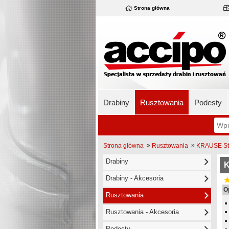
Strona główna
Drabiny
Rusztowania
Podesty
»
»
Strona główna
Rusztowania
KRAUSE Sta
Drabiny
K
Drabiny - Akcesoria
O
Rusztowania
Rusztowania - Akcesoria
Podesty