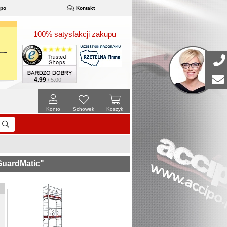
ipo
Kontakt
100% satysfakcji zakupu
4.99
/ 5.00
Konto
Schowek
Koszyk
GuardMatic"