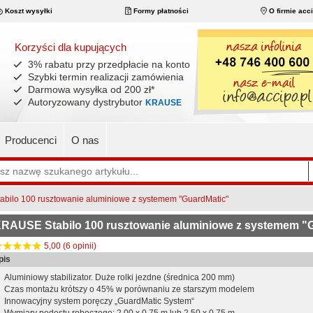
Koszt wysyłki
Formy płatności
O firmie acc
Korzyści dla kupujących
3% rabatu przy przedpłacie na konto
Szybki termin realizacji zamówienia
Darmowa wysyłka od 200 zł
*
Autoryzowany dystrybutor
KRAUSE
Producenci
O nas
bilo 100 rusztowanie aluminiowe z systemem "GuardMatic"
RAUSE Stabilo 100 rusztowanie aluminiowe z systemem "
5,00 (6 opinii)
pis
Aluminiowy stabilizator. Duże rolki jezdne (średnica 200 mm)
Czas montażu krótszy o 45% w porównaniu ze starszym modelem
Innowacyjny system poręczy „GuardMatic System“
Wymiary podestu roboczego: 2,00 x 0,75 m lub 2,50 x 0,75 m