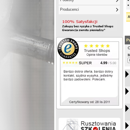
Producenci
A
P
O
M
4.99
/ 5.00