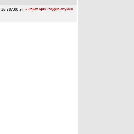
36.787,00 zł
→ Pokaż opis i zdjęcia artykułu