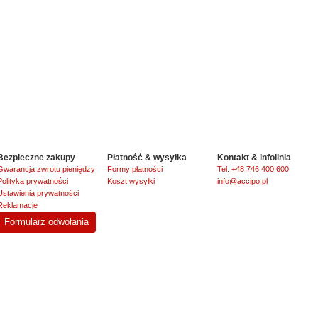
Bezpieczne zakupy
Płatność & wysyłka
Kontakt & infolinia
Gwarancja zwrotu pieniędzy
Formy płatności
Tel. +48 746 400 600
Polityka prywatności
Koszt wysyłki
info@accipo.pl
Ustawienia prywatności
Reklamacje
Formularz odwołania