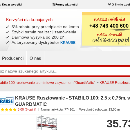
Koszt wysyłki
Formy płatności
O firmie acc
Korzyści dla kupujących
3% rabatu przy przedpłacie na konto
Szybki termin realizacji zamówienia
Darmowa wysyłka od 200 zł
*
Autoryzowany dystrybutor
KRAUSE
Producenci
O nas
»
bilo 100 rusztowanie aluminiowe z systemem "GuardMatic"
KRAUSE Rusztowani
KRAUSE Rusztowanie - STABILO 100; 2,5 x 0,75m, w
GUARDMATIC
5,00
(6 opinii)
|
Numer artykułu:
774101
| Wysokość robocza: 13,50 m
35.7