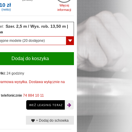
10 zł
Więcej
(netto)
informacji
Szer. 2,5 m / Wys. rob. 13,50 m |
el:
ma
tępne modele
(20 dostępne)
Dodaj do koszyka
łki:
24 godziny
armowa wysyłka. Dostawa wyłącznie na
telefonicznie
74 884 10 11
WEŹ LEASING TERAZ
+ Dodaj do schowka