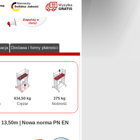
macja
Dostawa i formy płatności
434,50 kg
375 kg
u
Ciężar
Nośność
. 13,50m | Nowa norma PN EN