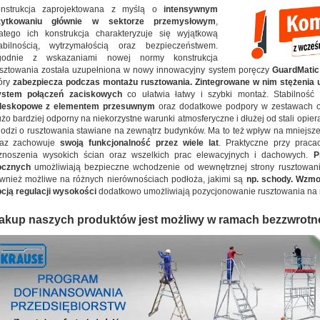
onstrukcja zaprojektowana z myślą o
intensywnym
żytkowaniu głównie w sektorze przemysłowym
,
atego ich konstrukcja charakteryzuje się wyjątkową
tabilnością, wytrzymałością oraz bezpieczeństwem.
godnie z wskazaniami nowej normy konstrukcja
sztowania została uzupełniona w nowy innowacyjny system poręczy
GuardMati
óry
zabezpiecza podczas montażu rusztowania. Zintegrowane w nim stężenia
ystem połączeń zaciskowych
co ułatwia łatwy i szybki montaż. Stabilność
eleskopowe z elementem przesuwnym
oraz dodatkowe podpory w zestawach od 
żo bardziej odporny na niekorzystne warunki atmosferyczne i dłużej od stali opiera
odzi o rusztowania stawiane na zewnątrz budynków. Ma to też wpływ na mniejs
raz zachowuje
swoją funkcjonalność przez wiele lat
. Praktyczne przy prac
znoszenia wysokich ścian oraz wszelkich prac elewacyjnych i dachowych.
P
ocznych
umożliwiają bezpieczne wchodzenie od wewnętrznej strony rusztowan
wnież możliwe na różnych nierównościach podłoża, jakimi są
np. schody. Wzmo
cją regulacji wysokości
dodatkowo umożliwiają pozycjonowanie rusztowania na
akup naszych produktów jest możliwy w ramach bezzwrotn