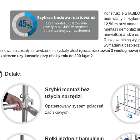
Konstrukcje STABILO
budowlanych, wykończ
12,50 m
przy modelu
montaż i demontaż ni
niewielkiej wadze or
Rusztowania są wygod
wymagania bezpiecz
sztowania zostały sprawdzone i uzyskały atest (
grupa rusztowań 3 według nowej 
zpieczne użytkowanie przy obciążeniu do 200 kg/m2
.
Detale:
Szybki montaż bez
użycia narzędzi
Opatentowany system połączeń
zaciskowych
Rolki jezdne z hamulcem