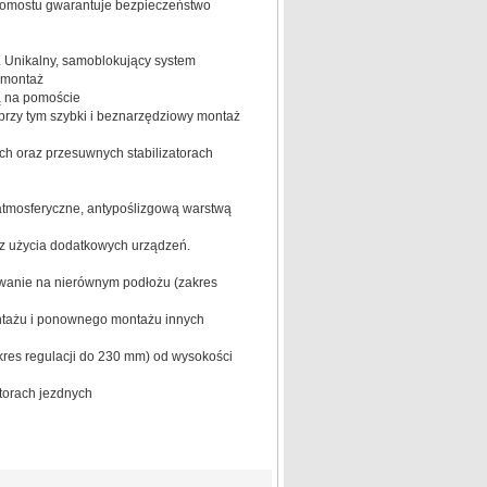
omostu gwarantuje bezpieczeństwo
 Unikalny, samoblokujący system
emontaż
ą na pomoście
rzy tym szybki i beznarzędziowy montaż
h oraz przesuwnych stabilizatorach
atmosferyczne, antypoślizgową warstwą
z użycia dodatkowych urządzeń.
wanie na nierównym podłożu (zakres
ntażu i ponownego montażu innych
res regulacji do 230 mm) od wysokości
torach jezdnych