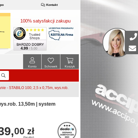
ipo
Kontakt
100% satysfakcji zakupu
4.99
/ 5.00
Konto
Schowek
Koszyk
e - STABILO 100; 2,5 x 0,75m, wys.rob.
ys.rob. 13,50m | system
39,
00 zł
(brutto)