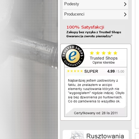
Podesty
Producenci
4.99
/ 5.00