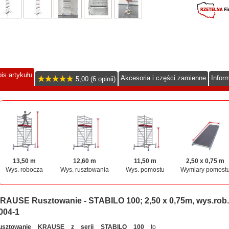
is artykułu
Akcesoria i części zamienne
Infor
5,00 (6 opinii)
13,50 m
12,60 m
11,50 m
2,50 x 0,75 m
Wys. robocza
Wys. rusztowania
Wys. pomostu
Wymiary pomost
RAUSE Rusztowanie - STABILO 100; 2,50 x 0,75m, wys.rob
004-1
usztowanie KRAUSE z serii STABILO 100
to