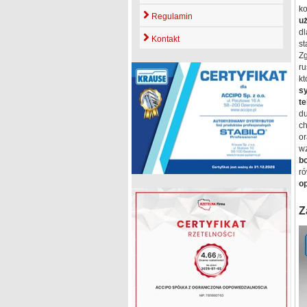
k
Regulamin
u
dl
Kontakt
s
Z
ru
kt
s
t
du
ch
o
w
b
ró
op
Z