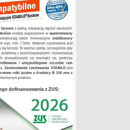
c System
z pełną integracją stężeń ukośnych,
 ukośne
zostały wyposażone w
opatentowany
 zwiększają także innowacyjne
stabilizatory
wys. rob. 7,50m. Materiał rusztowania jest
 się korozji. To ważna zaleta, szczególnie gdy
ze problemy z przechowywaniem i konserwacją
ach prowadzonych na zewnątrz np. podczas
rofilowane i antypoślizgowe szczeble ram
ia.
Zastosowanie rusztowania STABILO
jest
cnione rolki jezdne o średnicy Ø 150 mm z
 nierównym podłożu.
ego dofinansowania z ZUS: