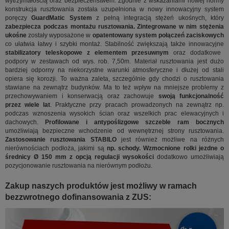
wytrzymałością oraz bezpieczeństwem. Zgodnie z wskazaniami nowej normy
konstrukcja rusztowania została uzupełniona w nowy innowacyjny system
poręczy
GuardMatic System
z pełną integracją stężeń ukośnych, który
zabezpiecza podczas montażu rusztowania. Zintegrowane w nim stężenia
ukośne
zostały wyposażone w
opatentowany system połączeń zaciskowych
co ułatwia łatwy i szybki montaż. Stabilność zwiększają także innowacyjne
stabilizatory teleskopowe z elementem przesuwnym
oraz dodatkowe
podpory w zestawach od wys. rob. 7,50m. Materiał rusztowania jest dużo
bardziej odporny na niekorzystne warunki atmosferyczne i dłużej od stali
opiera się korozji. To ważna zaleta, szczególnie gdy chodzi o rusztowania
stawiane na zewnątrz budynków. Ma to też wpływ na mniejsze problemy z
przechowywaniem i konserwacją oraz zachowuje
swoją funkcjonalność
przez wiele lat
. Praktyczne przy pracach prowadzonych na zewnątrz np.
podczas wznoszenia wysokich ścian oraz wszelkich prac elewacyjnych i
dachowych.
Profilowane i antypoślizgowe szczeble ram bocznych
umożliwiają bezpieczne wchodzenie od wewnętrznej strony rusztowania.
Zastosowanie rusztowania STABILO
jest również możliwe na różnych
nierównościach podłoża, jakimi są
np. schody. Wzmocnione rolki jezdne o
średnicy Ø 150 mm z opcją regulacji wysokości
dodatkowo umożliwiają
pozycjonowanie rusztowania na nierównym podłożu.
Zakup naszych produktów jest możliwy w ramach
bezzwrotnego dofinansowania z ZUS: