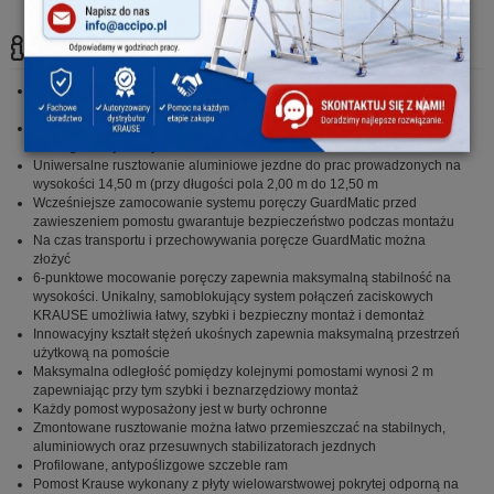
Szczegóły:
Solidna niemiecka jakość zgodna z surowymi niemieckimi i
europejskimi wytycznymi dotyczącymi jakości i bezpieczeństwa
Atestowane przez TÜV / GS, nośność 200 kg/m² (grupa rusztowań 3)
według nowej normy PN EN 1004-1
Uniwersalne rusztowanie aluminiowe jezdne do prac prowadzonych na
wysokości 14,50 m (przy długości pola 2,00 m do 12,50 m
Wcześniejsze zamocowanie systemu poręczy GuardMatic przed
zawieszeniem pomostu gwarantuje bezpieczeństwo podczas montażu
Na czas transportu i przechowywania poręcze GuardMatic można
złożyć
6-punktowe mocowanie poręczy zapewnia maksymalną stabilność na
wysokości. Unikalny, samoblokujący system połączeń zaciskowych
KRAUSE umożliwia łatwy, szybki i bezpieczny montaż i demontaż
Innowacyjny kształt stężeń ukośnych zapewnia maksymalną przestrzeń
użytkową na pomoście
Maksymalna odległość pomiędzy kolejnymi pomostami wynosi 2 m
zapewniając przy tym szybki i beznarzędziowy montaż
Każdy pomost wyposażony jest w burty ochronne
Zmontowane rusztowanie można łatwo przemieszczać na stabilnych,
aluminiowych oraz przesuwnych stabilizatorach jezdnych
Profilowane, antypoślizgowe szczeble ram
Pomost Krause wykonany z płyty wielowarstwowej pokrytej odporną na