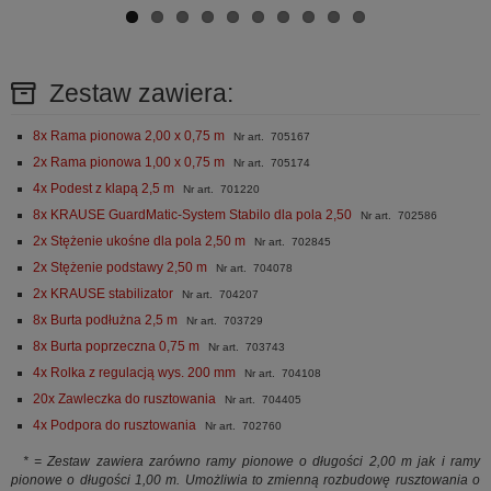
Zestaw zawiera:
8x Rama pionowa 2,00 x 0,75 m
Nr art. 705167
2x Rama pionowa 1,00 x 0,75 m
Nr art. 705174
4x Podest z klapą 2,5 m
Nr art. 701220
8x KRAUSE GuardMatic-System Stabilo dla pola 2,50
Nr art. 702586
2x Stężenie ukośne dla pola 2,50 m
Nr art. 702845
2x Stężenie podstawy 2,50 m
Nr art. 704078
2x KRAUSE stabilizator
Nr art. 704207
8x Burta podłużna 2,5 m
Nr art. 703729
8x Burta poprzeczna 0,75 m
Nr art. 703743
4x Rolka z regulacją wys. 200 mm
Nr art. 704108
20x Zawleczka do rusztowania
Nr art. 704405
4x Podpora do rusztowania
Nr art. 702760
* = Zestaw zawiera zarówno ramy pionowe o długości 2,00 m jak i ramy
pionowe o długości 1,00 m. Umożliwia to zmienną rozbudowę rusztowania o