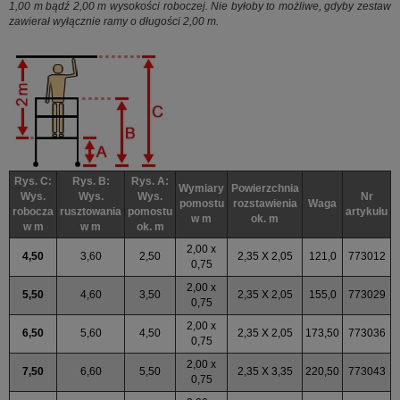
1,00 m bądź 2,00 m wysokości roboczej. Nie byłoby to możliwe, gdyby zestaw
zawierał wyłącznie ramy o długości 2,00 m.
Rys. C:
Rys. B:
Rys. A:
Wymiary
Powierzchnia
Wys.
Wys.
Wys.
Nr
pomostu
rozstawienia
Waga
robocza
rusztowania
pomostu
artykułu
w m
ok. m
w m
w m
ok. m
2,00 x
4,50
3,60
2,50
2,35 X 2,05
121,0
773012
0,75
2,00 x
5,50
4,60
3,50
2,35 X 2,05
155,0
773029
0,75
2,00 x
6,50
5,60
4,50
2,35 X 2,05
173,50
773036
0,75
2,00 x
7,50
6,60
5,50
2,35 X 3,35
220,50
773043
0,75