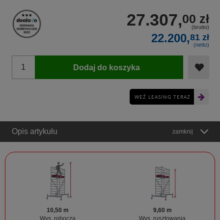
27.307,
00 zł
(brutto)
22.200,
81 zł
(netto)
Dodaj do koszyka
WEŹ LEASING TERAZ
Opis artykułu
zamknij
10,50 m
9,60 m
Wys. robocza
Wys. rusztowania