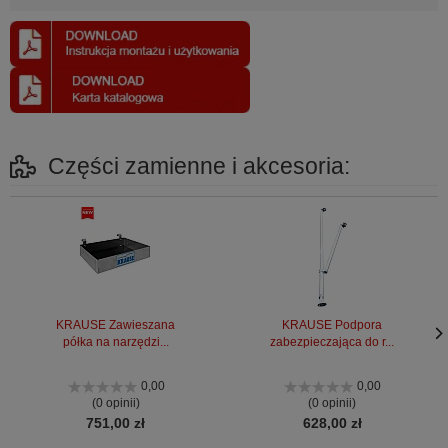
Części zamienne i akcesoria:
KRAUSE Zawieszana
KRAUSE Podpora
półka na narzędzi...
zabezpieczająca do r...
Nas
Nas
stro
stro
0,00
0,00
(0 opinii)
(0 opinii)
751,00 zł
628,00 zł