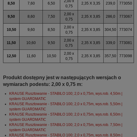
2,00 x
8,50
7,60
6,50
2,35 X 3,35
239,0
773050
0,75
2,00 x
9,50
8,60
7,50
2,35 X 3,85
286,0
773067
0,75
2,00 x
10,50
9,60
8,50
2,35 X 3,85
304,50
773074
0,75
2,00 x
11,50
10,60
9,50
2,35 X 3,85
339,0
773081
0,75
2,00 x
12,50
11,60
10,50
2,35 X 3,85
357,50
773098
0,75
Produkt dostępny jest w następujących wersjach o
wymiarach podestu: 2,00 x 0,75 m:
KRAUSE Rusztowanie - STABILO 100; 2,0 x 0,75m, wys.rob. 4,50m |
system GUARDMATIC
KRAUSE Rusztowanie - STABILO 100; 2,0 x 0,75m, wys.rob. 5,50m |
system GUARDMATIC
KRAUSE Rusztowanie - STABILO 100; 2,0 x 0,75m, wys.rob. 6,50m |
system GUARDMATIC
KRAUSE Rusztowanie - STABILO 100; 2,0 x 0,75m, wys.rob. 7,50m |
system GUARDMATIC
KRAUSE Rusztowanie - STABILO 100; 2,0 x 0,75m, wys.rob. 8,50m |