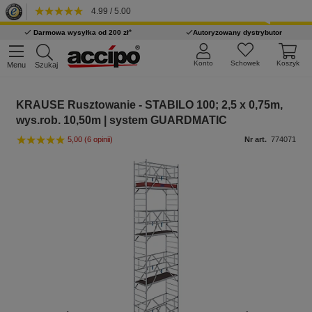
4.99 / 5.00
*
Darmowa wysyłka od 200 zł
Autoryzowany dystrybutor
Konto
Schowek
Koszyk
Menu
Szukaj
KRAUSE Rusztowanie - STABILO 100; 2,5 x 0,75m,
wys.rob. 10,50m | system GUARDMATIC
5,00
(6 opinii)
Nr art.
774071