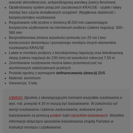
warunki atmosferyczne, antypoślizgową warstwą żywicy fenolowej
Opatentowany system połączeń zaciskowych KRAUSE - szybki i łatwy
montaż bez użycia dodatkowych urządzeń. Wyjątkowa stabilność i
bezpieczeństwo rusztowania
Regulowane rolki jezdne o średnicy Ø 200 mm zapewniające
bezpieczne użytkowanie na nierównym podłożu (zakres regulacji: 300–
580 mm
Bezproblemowa zmiana wysokości pomostu (co 25 cm ) bez
konieczności demontażu i ponownego montażu innych elementów
rusztowania KRAUSE
Łatwe w montażu podpory z bezstopniową regulacją oraz teleskopową
stopą (zakres regulacji do 230 mm) od wysokości roboczej 7,50 m
Zmontowane rusztowanie można łatwo przemieszczać na
aluminiowych stabilizatorach jezdnych
Produkt zgodny z wymogami
dofinansowania (dotacji) ZUS
Materiał: aluminium
Gwarancja: 3 lata
UWAGA:
Zgodnie z obowiązującymi normami wszystkie rusztowania o
wys. rob. powyżej 4.30 m muszą być balastowane. W zależności od
wersji rusztowania i zakresu zastosowania, wskazane jest
balastowanie za pomocą
podpór
lub/i
ciężarków balastowych
. Wszelkie
informacje dotyczące sposobów balastowania znajdą Państwo w
instrukcji montażu i użytkowania.