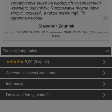
sporadycznie także na niedużych wysokościach
wewnątrz budynków. Rusztowanie można łatwo
złożyć, rozłożyć, a także przesunąć. To
ogromna wygoda.
Sławomir Zduniak
Warianty:
PROMOCJA: KRAUSE Rusztowanie - STABILO 100; 3,0 x 0,75m, wys.rob.
8,40m
Zamknij kartę opisu
5,00 (6 opinii)
Akcesoria i części zamienne
Informacja
Dostawa i formy płatności