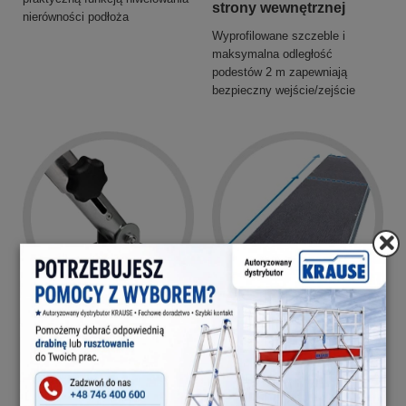
strony wewnętrznej
nierówności podłoża
Wyprofilowane szczeble i
maksymalna odległość
podestów 2 m zapewniają
bezpieczny wejście/zejście
Teleskopowe podpory
Podest wykonany z płyty
wielowarstwowej
Regulacja do 23 cm, podpory ze
zintegrowaną gumową nakładką
Dostępne dwie długości 2,00 m i
2,50 m