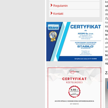
k
Regulamin
u
dl
Kontakt
s
Z
ru
kt
s
t
du
ch
o
w
b
ró
op
Z