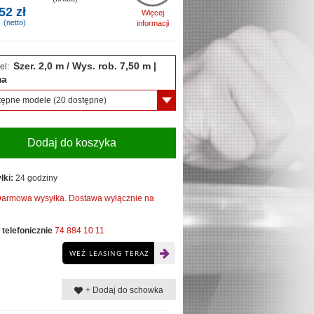
52 zł
Więcej
(netto)
informacji
Szer. 2,0 m / Wys. rob. 7,50 m |
el:
ma
tępne modele
(20 dostępne)
Dodaj do koszyka
łki:
24 godziny
armowa wysyłka. Dostawa wyłącznie na
telefonicznie
74 884 10 11
WEŹ LEASING TERAZ
+ Dodaj do schowka