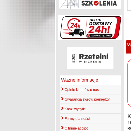
Op
Ważne informacje
Opinie klientów o nas
Gwarancja zwrotu pieniędzy
Koszt wysyłki
K
Formy płatności
1
O firmie accipo
R