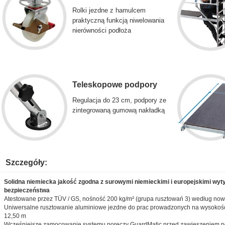
Rolki jezdne z hamulcem
praktyczną funkcją niwelowania
nierówności podłoża
Teleskopowe podpory
Regulacja do 23 cm, podpory ze
zintegrowaną gumową nakładką
Szczegóły:
Solidna niemiecka jakość zgodna z surowymi niemieckimi i europejskimi wyt
bezpieczeństwa
Atestowane przez TÜV / GS, nośność 200 kg/m² (grupa rusztowań 3) według no
Uniwersalne rusztowanie aluminiowe jezdne do prac prowadzonych na wysokości
12,50 m
Wcześniejsze zamocowanie systemu poręczy GuardMatic przed zawieszeniem p