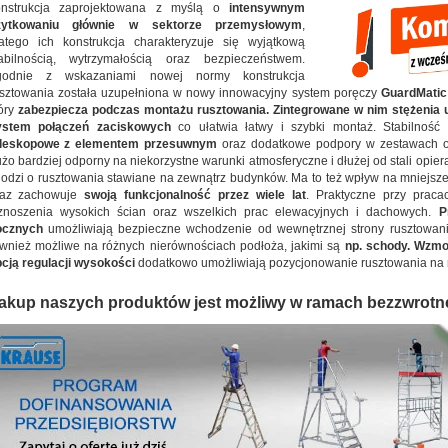
onstrukcja zaprojektowana z myślą o
intensywnym
żytkowaniu głównie w sektorze przemysłowym
,
atego ich konstrukcja charakteryzuje się wyjątkową
tabilnością, wytrzymałością oraz bezpieczeństwem.
godnie z wskazaniami nowej normy konstrukcja
sztowania została uzupełniona w nowy innowacyjny system poręczy
GuardMati
óry
zabezpiecza podczas montażu rusztowania. Zintegrowane w nim stężenia
ystem połączeń zaciskowych
co ułatwia łatwy i szybki montaż. Stabilność
eleskopowe z elementem przesuwnym
oraz dodatkowe podpory w zestawach od 
żo bardziej odporny na niekorzystne warunki atmosferyczne i dłużej od stali opiera
odzi o rusztowania stawiane na zewnątrz budynków. Ma to też wpływ na mniejs
raz zachowuje
swoją funkcjonalność przez wiele lat
. Praktyczne przy prac
znoszenia wysokich ścian oraz wszelkich prac elewacyjnych i dachowych.
P
ocznych
umożliwiają bezpieczne wchodzenie od wewnętrznej strony rusztowan
wnież możliwe na różnych nierównościach podłoża, jakimi są
np. schody. Wzmo
cją regulacji wysokości
dodatkowo umożliwiają pozycjonowanie rusztowania na
akup naszych produktów jest możliwy w ramach bezzwrotn