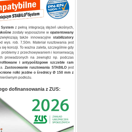
c System
z pełną integracją stężeń ukośnych,
 ukośne
zostały wyposażone w
opatentowany
 zwiększają także innowacyjne
stabilizatory
wys. rob. 7,50m. Materiał rusztowania jest
 się korozji. To ważna zaleta, szczególnie gdy
ze problemy z przechowywaniem i konserwacją
ach prowadzonych na zewnątrz np. podczas
rofilowane i antypoślizgowe szczeble ram
ia.
Zastosowanie rusztowania STABILO
jest
cnione rolki jezdne o średnicy Ø 150 mm z
 nierównym podłożu.
ego dofinansowania z ZUS: