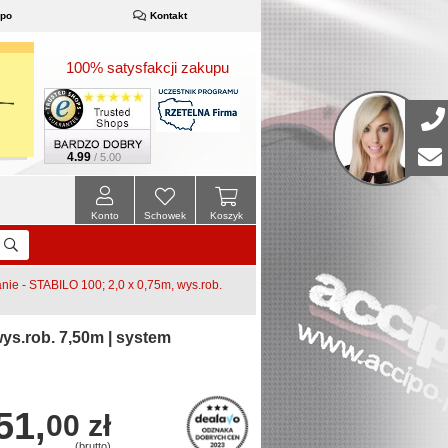
ipo
Kontakt
100% satysfakcji zakupu
4.99
/ 5.00
Konto
Schowek
Koszyk
e - STABILO 100; 2,0 x 0,75m, wys.rob.
ys.rob. 7,50m | system
51,
00 zł
(brutto)