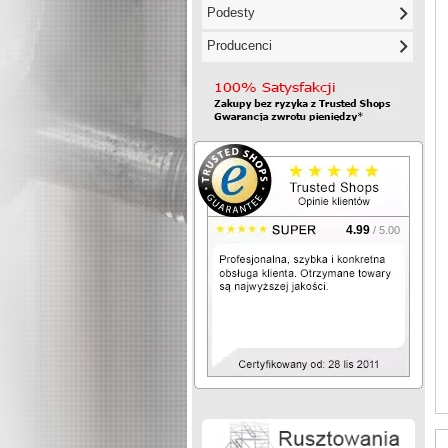
Podesty
Producenci
4.99
/ 5.00