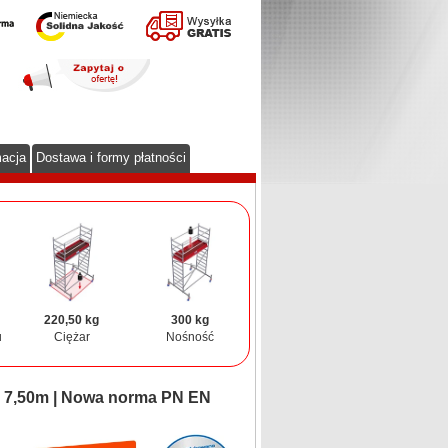
macja
Dostawa i formy płatności
220,50 kg
300 kg
u
Ciężar
Nośność
. 7,50m | Nowa norma PN EN