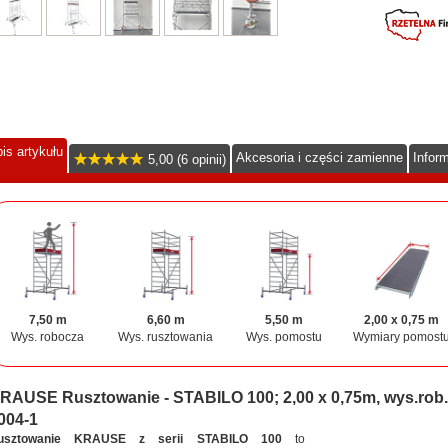
is artykułu
Akcesoria i części zamienne
Infor
5,00 (6 opinii)
7,50 m
6,60 m
5,50 m
2,00 x 0,75 m
Wys. robocza
Wys. rusztowania
Wys. pomostu
Wymiary pomost
RAUSE Rusztowanie - STABILO 100; 2,00 x 0,75m, wys.rob
004-1
usztowanie KRAUSE z serii STABILO 100
to