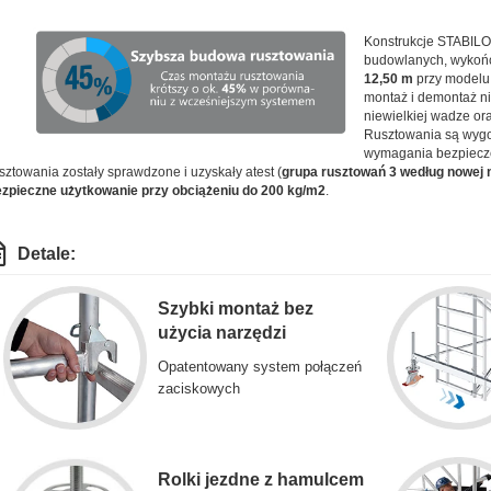
Konstrukcje STABILO
budowlanych, wykończ
12,50 m
przy modelu
montaż i demontaż ni
niewielkiej wadze or
Rusztowania są wygod
wymagania bezpiecz
sztowania zostały sprawdzone i uzyskały atest (
grupa rusztowań 3 według nowej 
zpieczne użytkowanie przy obciążeniu do 200 kg/m2
.
Detale:
Szybki montaż bez
użycia narzędzi
Opatentowany system połączeń
zaciskowych
Rolki jezdne z hamulcem