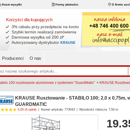
Koszt wysyłki
Formy płatności
O firmie acc
Korzyści dla kupujących
3% rabatu przy przedpłacie na konto
Szybki termin realizacji zamówienia
Darmowa wysyłka od 200 zł
*
Autoryzowany dystrybutor
KRAUSE
Producenci
O nas
»
bilo 100 rusztowanie aluminiowe z systemem "GuardMatic"
KRAUSE Rusztowani
KRAUSE Rusztowanie - STABILO 100; 2,0 x 0,75m, w
GUARDMATIC
5,00
(6 opinii)
|
Numer artykułu:
773043
| Wysokość robocza: 7,50 m
19.3