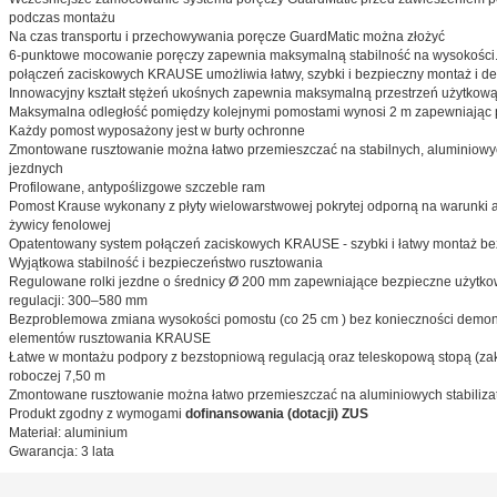
podczas montażu
Na czas transportu i przechowywania poręcze GuardMatic można złożyć
6-punktowe mocowanie poręczy zapewnia maksymalną stabilność na wysokości.
połączeń zaciskowych KRAUSE umożliwia łatwy, szybki i bezpieczny montaż i d
Innowacyjny kształt stężeń ukośnych zapewnia maksymalną przestrzeń użytkow
Maksymalna odległość pomiędzy kolejnymi pomostami wynosi 2 m zapewniając p
Każdy pomost wyposażony jest w burty ochronne
Zmontowane rusztowanie można łatwo przemieszczać na stabilnych, aluminiowyc
jezdnych
Profilowane, antypoślizgowe szczeble ram
Pomost Krause wykonany z płyty wielowarstwowej pokrytej odporną na warunki 
żywicy fenolowej
Opatentowany system połączeń zaciskowych KRAUSE - szybki i łatwy montaż be
Wyjątkowa stabilność i bezpieczeństwo rusztowania
Regulowane rolki jezdne o średnicy Ø 200 mm zapewniające bezpieczne użytko
regulacji: 300–580 mm
Bezproblemowa zmiana wysokości pomostu (co 25 cm ) bez konieczności demo
elementów rusztowania KRAUSE
Łatwe w montażu podpory z bezstopniową regulacją oraz teleskopową stopą (zak
roboczej 7,50 m
Zmontowane rusztowanie można łatwo przemieszczać na aluminiowych stabiliza
Produkt zgodny z wymogami
dofinansowania (dotacji) ZUS
Materiał: aluminium
Gwarancja: 3 lata