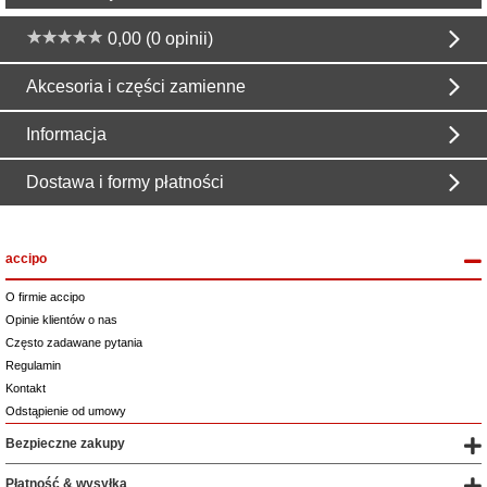
0,00 (0 opinii)
Akcesoria i części zamienne
Informacja
Dostawa i formy płatności
accipo
O firmie accipo
Opinie klientów o nas
Często zadawane pytania
Regulamin
Kontakt
Odstąpienie od umowy
Bezpieczne zakupy
Płatność & wysyłka