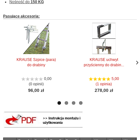
Nośność do
150 KG
Pasujące akcesoria:
KRAUSE Szpice (para)
KRAUSE uchwyt
do drabiny
przyścienny do drabin...
Nas
Nas
stro
stro
0,00
5,00
(0 opinii)
(1 opinia)
96,00 zł
278,00 zł