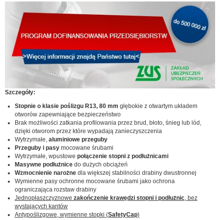
Szczegóły:
Stopnie o klasie poślizgu R13, 80 mm
głębokie z otwartym układem
otworów zapewniające bezpieczeństwo
Brak możliwości zatkania profilowania przez brud, błoto, śnieg lub lód,
dzięki otworom przez które wypadają zanieczyszczenia
Wytrzymałe,
aluminiowe przeguby
Przeguby i pasy
mocowane śrubami
Wytrzymałe, wpustowe
połączenie stopni z podłużnicami
Masywne podłużnice
do dużych obciążeń
Wzmocnienie narożne
dla większej stabilności drabiny dwustronnej
Wymienne pasy ochronne mocowane śrubami jako ochrona
ograniczająca rozstaw drabiny
Jednopłaszczyznowe
zakończenie krawędzi stopni i podłużnic
, bez
wystających kantów
Antypoślizgowe, wymienne stopki (
SafetyCap
)