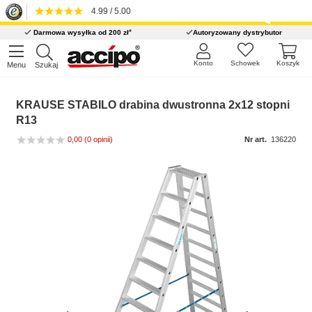
4.99 / 5.00
*
Darmowa wysyłka od 200 zł
Autoryzowany dystrybutor
Konto
Schowek
Koszyk
Menu
Szukaj
KRAUSE STABILO drabina dwustronna 2x12 stopni
R13
0,00
(0 opinii)
Nr art.
136220