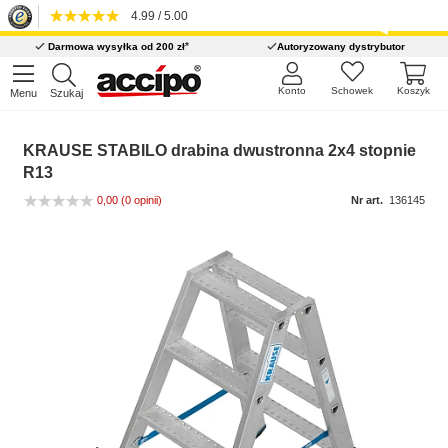
4.99 / 5.00
*
Darmowa wysyłka od 200 zł
Autoryzowany dystrybutor
Konto
Schowek
Koszyk
Menu
Szukaj
KRAUSE STABILO drabina dwustronna 2x4 stopnie
R13
0,00
(0 opinii)
Nr art.
136145