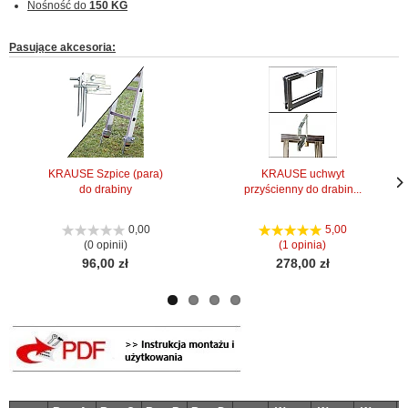
Nośność do
150 KG
Pasujące akcesoria:
KRAUSE Szpice (para)
KRAUSE uchwyt
do drabiny
przyścienny do drabin...
Nas
Nas
stro
stro
0,00
5,00
(0 opinii)
(1 opinia)
96,00 zł
278,00 zł