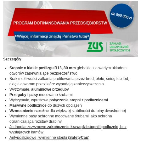
Szczegóły:
Stopnie o klasie poślizgu R13, 80 mm
głębokie z otwartym układem
otworów zapewniające bezpieczeństwo
Brak możliwości zatkania profilowania przez brud, błoto, śnieg lub lód,
dzięki otworom przez które wypadają zanieczyszczenia
Wytrzymałe,
aluminiowe przeguby
Przeguby i pasy
mocowane śrubami
Wytrzymałe, wpustowe
połączenie stopni z podłużnicami
Masywne podłużnice
do dużych obciążeń
Wzmocnienie narożne
dla większej stabilności drabiny dwustronnej
Wymienne pasy ochronne mocowane śrubami jako ochrona
ograniczająca rozstaw drabiny
Jednopłaszczyznowe
zakończenie krawędzi stopni i podłużnic
, bez
wystających kantów
Antypoślizgowe, wymienne stopki (
SafetyCap
)