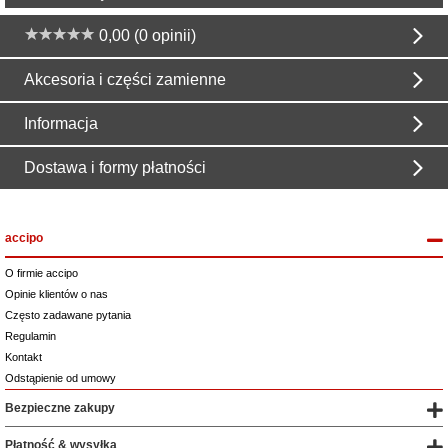
0,00 (0 opinii)
Akcesoria i części zamienne
Informacja
Dostawa i formy płatności
accipo
O firmie accipo
Opinie klientów o nas
Często zadawane pytania
Regulamin
Kontakt
Odstąpienie od umowy
Bezpieczne zakupy
Płatność & wysyłka