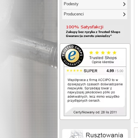
Podesty
Producenci
4.99
/ 5.00