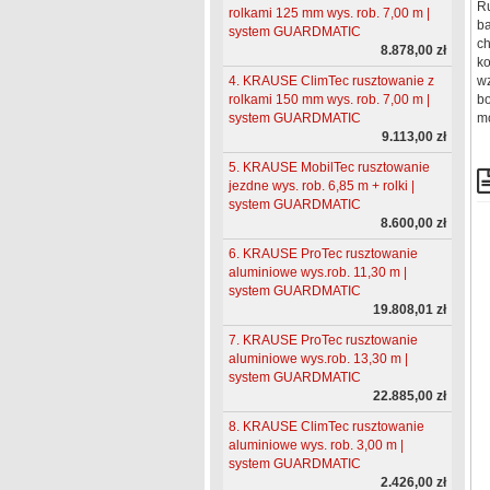
R
rolkami 125 mm wys. rob. 7,00 m |
ba
system GUARDMATIC
ch
8.878,00 zł
ko
4. KRAUSE ClimTec rusztowanie z
wz
rolkami 150 mm wys. rob. 7,00 m |
bo
system GUARDMATIC
mo
9.113,00 zł
5. KRAUSE MobilTec rusztowanie
jezdne wys. rob. 6,85 m + rolki |
system GUARDMATIC
8.600,00 zł
6. KRAUSE ProTec rusztowanie
aluminiowe wys.rob. 11,30 m |
system GUARDMATIC
19.808,01 zł
7. KRAUSE ProTec rusztowanie
aluminiowe wys.rob. 13,30 m |
system GUARDMATIC
22.885,00 zł
8. KRAUSE ClimTec rusztowanie
aluminiowe wys. rob. 3,00 m |
system GUARDMATIC
2.426,00 zł