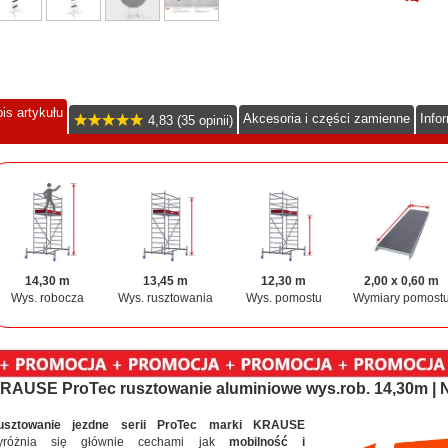
is artykułu
Akcesoria i części zamienne
Info
4,83 (35 opinii)
14,30 m
13,45 m
12,30 m
2,00 x 0,60 m
Wys. robocza
Wys. rusztowania
Wys. pomostu
Wymiary pomost
RAUSE ProTec rusztowanie aluminiowe wys.rob. 14,30m |
usztowanie jezdne serii ProTec marki KRAUSE
yróżnia się głównie cechami jak
mobilność i