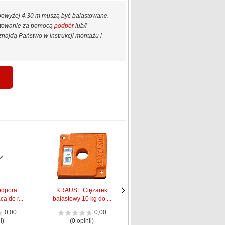
 powyżej 4.30 m muszą być balastowane.
astowanie za pomocą
podpór
lub/i
najdą Państwo w instrukcji montażu i
dpora
KRAUSE Ciężarek
Krause Teleboard -
a do r...
balastowy 10 kg do ...
teleskopowa plat...
Następne
Następne
strona
strona
0,00
0,00
5,00
i)
(0 opinii)
(3 opinii)