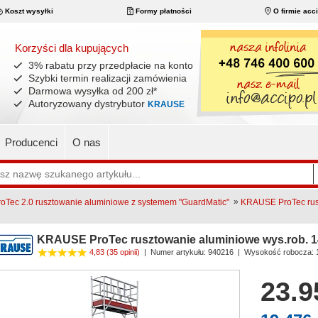
Koszt wysyłki
Formy płatności
O firmie acc
Korzyści dla kupujących
3% rabatu przy przedpłacie na konto
Szybki termin realizacji zamówienia
Darmowa wysyłka od 200 zł
*
Autoryzowany dystrybutor
KRAUSE
Producenci
O nas
»
Tec 2.0 rusztowanie aluminiowe z systemem "GuardMatic"
KRAUSE ProTec rusz
KRAUSE ProTec rusztowanie aluminiowe wys.rob. 
4,83
(35 opinii)
|
Numer artykułu:
940216
| Wysokość robocza: 
23.9