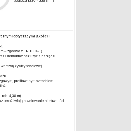
podłoża (220 - 335 mm)
ycznymi dotyczącymi jakości i
-1
 m – zgodnie z EN 1004-1)
taż i demontaż bez użycia narzędzi
 warstwą żywicy fenolowej
tażu
lizgowym, profilowanym szczeblom
dłoża
 rob. 4,30 m)
az umożliwiają niwelowanie nierówności