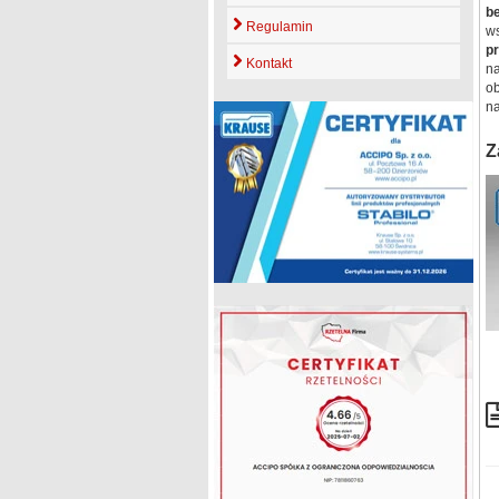
b
Regulamin
ws
pr
Kontakt
na
o
na
Z