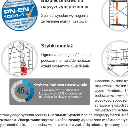
Bezpieczeństwo na
najwyższym poziomie
Spełnia wysokie wymagania
zmienionej normy rusztowań
Szybki montaż
Ogromna oszczędność czasu
podczas montażu/demontażu
dzięki systemowi GuardMatic
Podobnie jak inne r
rusztowanie
ProTec
d
wysokość roboczą. U
budowlanych, wykońc
wysokości roboczej
sprawia większych tr
rozwiązaniom techno
nowacyjnego systemu poręczy
GuardMatic System
z pełną integracją stężeń uk
usztowania
.
Zintegrowane stężenia ukośne zostały wyposażone w półautomat
ybki montaż. Liczba pomostów wzrasta wraz z wysokością roboczą, tym samym od