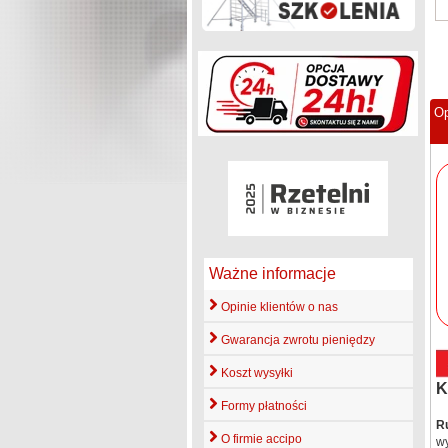
Op
Ważne informacje
Opinie klientów o nas
Gwarancja zwrotu pieniędzy
Koszt wysyłki
K
Formy płatności
R
O firmie accipo
w