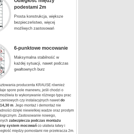
Odległość między
podestami 2m
Prosta konstrukcja, większe
bezpieczeństwo, więcej
możliwych zastosowań
6-punktowe mocowanie
Maksymalna stabilność w
każdej sytuacji, nawet podczas
gwałtownych burz
usztowania producenta KRAUSE również
aje spore pole manewru, jeśli chodzi o
możliwia to wykonywanie różnego typu prac
zeniowych czy instalacyjnych nawet
do
 14,30 m
. Jego montaż i demontaż nie
udności dzięki niewielkiej wadze oraz prostym
logicznym. Zastosowanie nowego,
ośnych
zabezpiecza podczas montażu
yczny system mocowań
co ułatwia łatwy i
ległość między pomostami nie przekracza 2m.