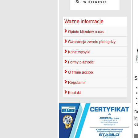
Ważne informacje
Opinie klientów o nas
Gwarancja zwrotu pieniędzy
Koszt wysyłki
Formy płatności
3
O firmie accipo
S
Regulamin
Kontakt
Dr
in
d