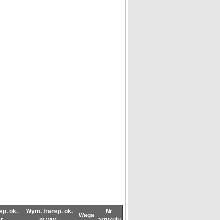
sp. ok.
Wym. transp. ok.
Nr
Waga
r.
m wys.
artykułu