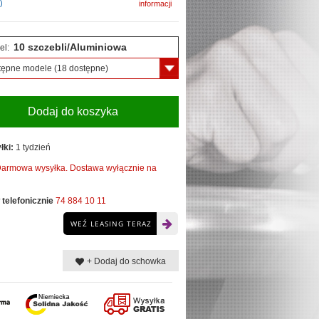
)
informacji
10 szczebli/Aluminiowa
el:
tępne modele
(18 dostępne)
Dodaj do koszyka
łki:
1 tydzień
armowa wysyłka. Dostawa wyłącznie na
telefonicznie
74 884 10 11
WEŹ LEASING TERAZ
+ Dodaj do schowka