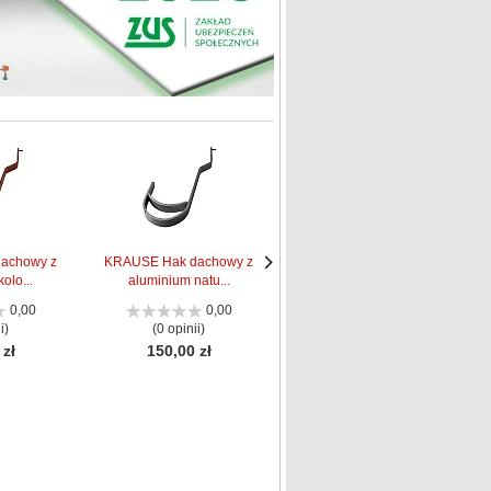
achowy z
KRAUSE Hak dachowy z
KRAUSE Hak dachowy z
olo...
aluminium natu...
aluminium natu...
Następne
Następne
strona
strona
0,00
0,00
0,00
i)
(0 opinii)
(0 opinii)
 zł
150,00 zł
135,00 zł