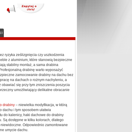
ci
z ryzyka ześlizgnięcia czy uszkodzenia
ble z aluminium, które stanowią bezpieczne
ają stabilny montaż, a sama drabina
 Profesjonalną drabinę warto wyposażyć
zpieczne zamocowanie drabiny na dachu bez
pracę na dachach o rożnym nachyleniu, a
obawiać się przy tym zniszczenia poszycia
zeczny umożliwiający delikatne obracanie
o drabiny
– niewielka modyfikacja, w którą
 dachu i tym sposobem ułatwia
 do kalenicy, haki dachowe do drabiny
. Są dostępne w kilku kolorach, dlatego
al niewidoczne. Odpowiednio zamontowane
zne umycie dachu.