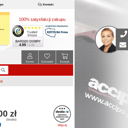
ipo
Kontakt
100% satysfakcji zakupu
4.99
/ 5.00
Konto
Schowek
Koszyk
li
00 zł
(brutto)
ł
Więcej