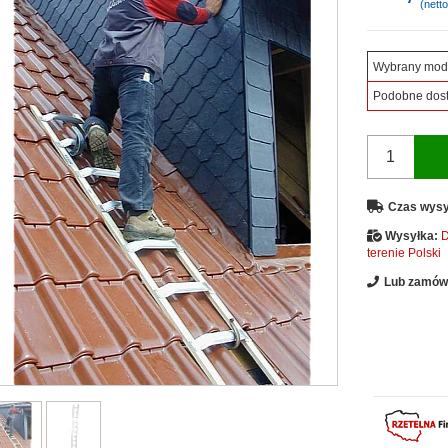
(netto
Wybrany mod
Podobne dos
Czas wysy
Wysyłka:
D
terenie Polski
Lub zamów 