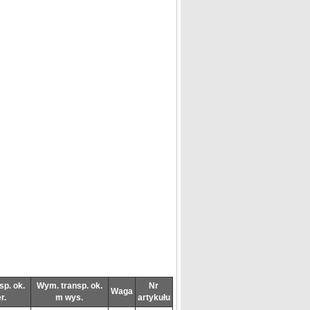
sp. ok.
Wym. transp. ok.
Nr
Waga
r.
m wys.
artykułu