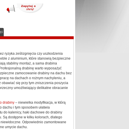
ci
z ryzyka ześlizgnięcia czy uszkodzenia
ble z aluminium, które stanowią bezpieczne
ają stabilny montaż, a sama drabina
 Profesjonalną drabinę warto wyposażyć
zpieczne zamocowanie drabiny na dachu bez
pracę na dachach o rożnym nachyleniu, a
obawiać się przy tym zniszczenia poszycia
zeczny umożliwiający delikatne obracanie
o drabiny
– niewielka modyfikacja, w którą
 dachu i tym sposobem ułatwia
 do kalenicy, haki dachowe do drabiny
. Są dostępne w kilku kolorach, dlatego
al niewidoczne. Odpowiednio zamontowane
zne umycie dachu.