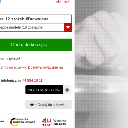
)
informacji
12 szczebli/Drewniana
el:
tępne modele
(18 dostępne)
Dodaj do koszyka
łki:
1 tydzień
armowa wysyłka. Dostawa wyłącznie na
telefonicznie
74 884 10 11
WEŹ LEASING TERAZ
+ Dodaj do schowka