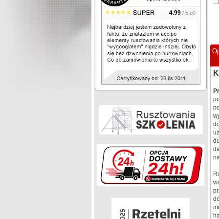
4.99
/ 5.00
Op
K
Pr
po
po
wy
d
uż
du
da
n
Ro
wa
pr
do
mo
ha