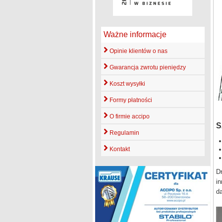
Ważne informacje
Opinie klientów o nas
Gwarancja zwrotu pieniędzy
Koszt wysyłki
Formy płatności
3
O firmie accipo
S
Regulamin
Kontakt
Dr
in
d