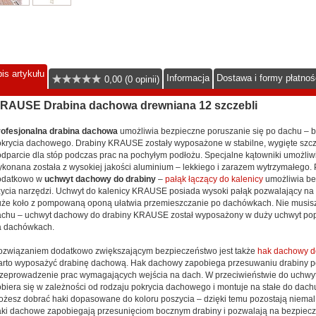
is artykułu
Informacja
Dostawa i formy płatnoś
0,00 (0 opinii)
RAUSE Drabina dachowa drewniana 12 szczebli
ofesjonalna drabina dachowa
umożliwia bezpieczne poruszanie się po dachu – be
krycia dachowego. Drabiny KRAUSE zostały wyposażone w stabilne, wygięte szcze
dparcie dla stóp podczas prac na pochyłym podłożu. Specjalne kątowniki umożliwi
konana została z wysokiej jakości aluminium – lekkiego i zarazem wytrzymałego.
odatkowo w
uchwyt dachowy do drabiny
–
pałąk łączący do kalenicy
umożliwia be
ycia narzędzi. Uchwyt do kalenicy KRAUSE posiada wysoki pałąk pozwalający na 
że koło z pompowaną oponą ułatwia przemieszczanie po dachówkach. Nie musisz 
chu – uchwyt dachowy do drabiny KRAUSE został wyposażony w duży uchwyt popr
a dachówkach.
związaniem dodatkowo zwiększającym bezpieczeństwo jest także
hak dachowy d
rto wyposażyć drabinę dachową. Hak dachowy zapobiega przesuwaniu drabiny po
zeprowadzenie prac wymagających wejścia na dach. W przeciwieństwie do uchwytu
biera się w zależności od rodzaju pokrycia dachowego i montuje na stałe do dachu
żesz dobrać haki dopasowane do koloru poszycia – dzięki temu pozostają niem
ki dachowe zapobiegają przesunięciom bocznym drabiny i pozwalają na bezpiec