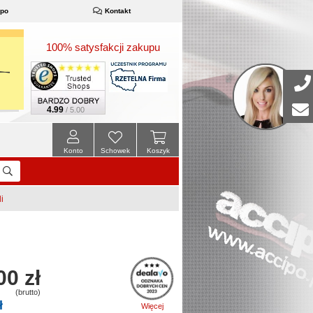
ipo
Kontakt
100% satysfakcji zakupu
4.99
/ 5.00
Konto
Schowek
Koszyk
i
00 zł
(brutto)
ł
Więcej