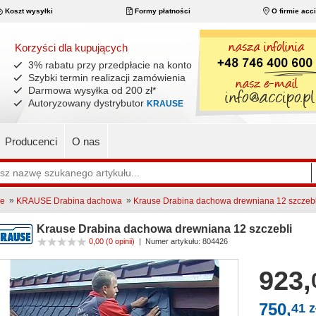
Koszt wysyłki
Formy płatności
O firmie acc
Korzyści dla kupujących
3% rabatu przy przedpłacie na konto
Szybki termin realizacji zamówienia
Darmowa wysyłka od 200 zł
*
Autoryzowany dystrybutor
KRAUSE
Producenci
O nas
»
»
ne
KRAUSE Drabina dachowa
Krause Drabina dachowa drewniana 12 szczebl
Krause Drabina dachowa drewniana 12 szczebli
0,00
(0 opinii)
|
Numer artykułu:
804426
923,
750,
41 z