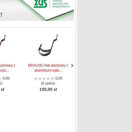
achowy z
KRAUSE Hak dachowy z
KRAUSE Hak dachowy z
olo...
aluminium natu...
aluminium natu...
Następne
Następne
strona
strona
0,00
0,00
0,00
i)
(0 opinii)
(0 opinii)
 zł
150,00 zł
135,00 zł