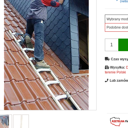
(netto
Wybrany mod
Podobne dos
Czas wysy
Wysyłka:
D
terenie Polski
Lub zamów 