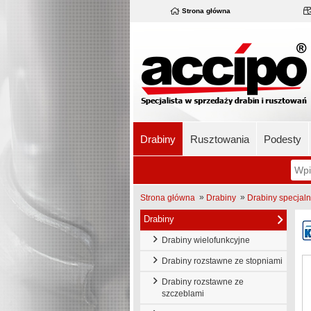
Strona główna
Drabiny
Rusztowania
Podesty
»
»
Strona główna
Drabiny
Drabiny specjal
Drabiny
Drabiny wielofunkcyjne
Drabiny rozstawne ze stopniami
Drabiny rozstawne ze
szczeblami