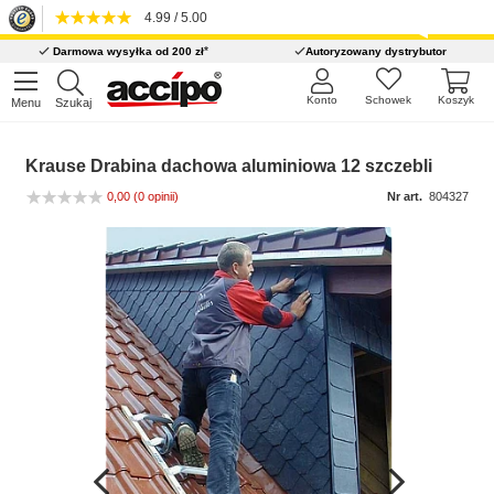
4.99 / 5.00
*
Darmowa wysyłka od 200 zł
Autoryzowany dystrybutor
Konto
Schowek
Koszyk
Menu
Szukaj
Krause Drabina dachowa aluminiowa 12 szczebli
0,00
(0 opinii)
Nr art.
804327