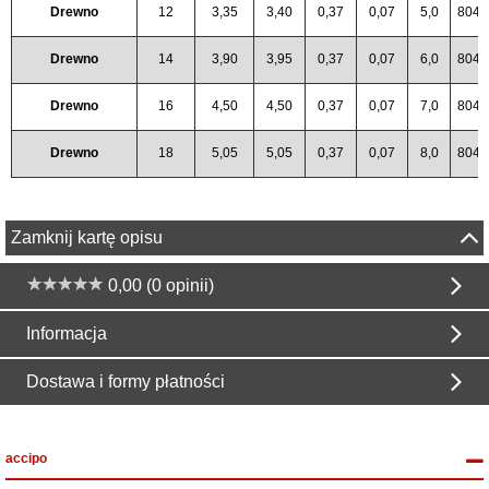
Drewno
12
3,35
3,40
0,37
0,07
5,0
8044
Drewno
14
3,90
3,95
0,37
0,07
6,0
8044
Drewno
16
4,50
4,50
0,37
0,07
7,0
8044
Drewno
18
5,05
5,05
0,37
0,07
8,0
8044
Zamknij kartę opisu
0,00 (0 opinii)
Informacja
Dostawa i formy płatności
accipo