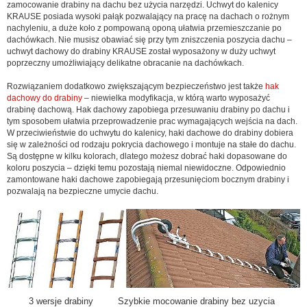
zamocowanie drabiny na dachu bez użycia narzędzi. Uchwyt do kalenicy
KRAUSE posiada wysoki pałąk pozwalający na pracę na dachach o rożnym
nachyleniu, a duże koło z pompowaną oponą ułatwia przemieszczanie po
dachówkach. Nie musisz obawiać się przy tym zniszczenia poszycia dachu –
uchwyt dachowy do drabiny KRAUSE został wyposażony w duży uchwyt
poprzeczny umożliwiający delikatne obracanie na dachówkach.
Rozwiązaniem dodatkowo zwiększającym bezpieczeństwo jest także
hak
dachowy do drabiny
– niewielka modyfikacja, w którą warto wyposażyć
drabinę dachową. Hak dachowy zapobiega przesuwaniu drabiny po dachu i
tym sposobem ułatwia przeprowadzenie prac wymagających wejścia na dach.
W przeciwieństwie do uchwytu do kalenicy, haki dachowe do drabiny dobiera
się w zależności od rodzaju pokrycia dachowego i montuje na stałe do dachu.
Są dostępne w kilku kolorach, dlatego możesz dobrać haki dopasowane do
koloru poszycia – dzięki temu pozostają niemal niewidoczne. Odpowiednio
zamontowane haki dachowe zapobiegają przesunięciom bocznym drabiny i
pozwalają na bezpieczne umycie dachu.
3 wersje drabiny Szybkie mocowanie drabiny bez uzycia