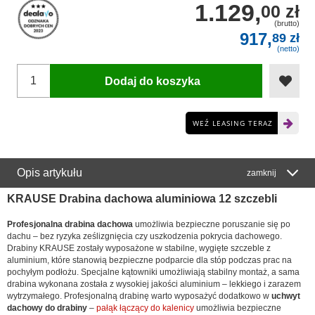
1.129,
00 zł
(brutto)
917,
89 zł
(netto)
Dodaj do koszyka
WEŹ LEASING TERAZ
Opis artykułu
zamknij
KRAUSE Drabina dachowa aluminiowa 12 szczebli
Profesjonalna drabina dachowa
umożliwia bezpieczne poruszanie się po
dachu – bez ryzyka ześlizgnięcia czy uszkodzenia pokrycia dachowego.
Drabiny KRAUSE zostały wyposażone w stabilne, wygięte szczeble z
aluminium, które stanowią bezpieczne podparcie dla stóp podczas prac na
pochyłym podłożu. Specjalne kątowniki umożliwiają stabilny montaż, a sama
drabina wykonana została z wysokiej jakości aluminium – lekkiego i zarazem
wytrzymałego. Profesjonalną drabinę warto wyposażyć dodatkowo w
uchwyt
dachowy do drabiny
–
pałąk łączący do kalenicy
umożliwia bezpieczne