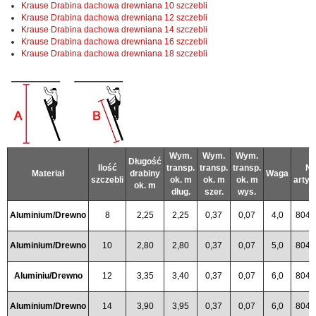
Krause Drabina dachowa drewniana 10 szczebli
Krause Drabina dachowa drewniana 12 szczebli
Krause Drabina dachowa drewniana 14 szczebli
Krause Drabina dachowa drewniana 16 szczebli
Krause Drabina dachowa drewniana 18 szczebli
Wym.
Wym.
Wym.
Długość
Ilość
transp.
transp.
transp.
Nr
Materiał
drabiny
Waga
szczebli
ok. m
ok. m
ok. m
artyk
ok. m
dług.
szer.
wys.
Aluminium/Drewno
8
2,25
2,25
0,37
0,07
4,0
8042
Aluminium/Drewno
10
2,80
2,80
0,37
0,07
5,0
8042
Aluminiu/Drewno
12
3,35
3,40
0,37
0,07
6,0
8042
Aluminium/Drewno
14
3,90
3,95
0,37
0,07
6,0
8042