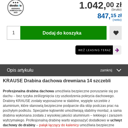
1.042,
00 zł
(brutto)
847,
15 zł
(netto)
Dodaj do koszyka
WEŹ LEASING TERAZ
Opis artykułu
zamknij
KRAUSE Drabina dachowa drewniana 14 szczebli
Profesjonalna drabina dachowa
umożliwia bezpieczne poruszanie się po
dachu – bez ryzyka ześlizgnięcia czy uszkodzenia pokrycia dachowego.
Drabiny KRAUSE zostały wyposażone w stabilne, wygięte szczeble z
aluminium, które stanowią bezpieczne podparcie dla stóp podczas prac na
pochyłym podłożu. Specjalne kątowniki umożliwiają stabilny montaż, a sama
drabina wykonana została z wysokiej jakości aluminium – lekkiego i zarazem
wytrzymałego. Profesjonalną drabinę warto wyposażyć dodatkowo w
uchwyt
dachowy do drabiny
–
pałąk łączący do kalenicy
umożliwia bezpieczne