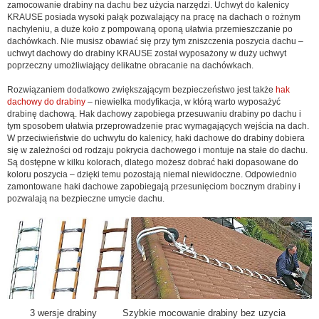
zamocowanie drabiny na dachu bez użycia narzędzi. Uchwyt do kalenicy
KRAUSE posiada wysoki pałąk pozwalający na pracę na dachach o rożnym
nachyleniu, a duże koło z pompowaną oponą ułatwia przemieszczanie po
dachówkach. Nie musisz obawiać się przy tym zniszczenia poszycia dachu –
uchwyt dachowy do drabiny KRAUSE został wyposażony w duży uchwyt
poprzeczny umożliwiający delikatne obracanie na dachówkach.
Rozwiązaniem dodatkowo zwiększającym bezpieczeństwo jest także
hak
dachowy do drabiny
– niewielka modyfikacja, w którą warto wyposażyć
drabinę dachową. Hak dachowy zapobiega przesuwaniu drabiny po dachu i
tym sposobem ułatwia przeprowadzenie prac wymagających wejścia na dach.
W przeciwieństwie do uchwytu do kalenicy, haki dachowe do drabiny dobiera
się w zależności od rodzaju pokrycia dachowego i montuje na stałe do dachu.
Są dostępne w kilku kolorach, dlatego możesz dobrać haki dopasowane do
koloru poszycia – dzięki temu pozostają niemal niewidoczne. Odpowiednio
zamontowane haki dachowe zapobiegają przesunięciom bocznym drabiny i
pozwalają na bezpieczne umycie dachu.
3 wersje drabiny Szybkie mocowanie drabiny bez uzycia