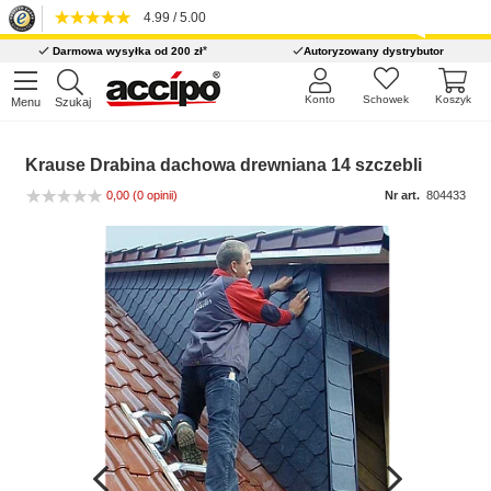
4.99 / 5.00
*
Darmowa wysyłka od 200 zł
Autoryzowany dystrybutor
Konto
Schowek
Koszyk
Menu
Szukaj
Krause Drabina dachowa drewniana 14 szczebli
0,00
(0 opinii)
Nr art.
804433