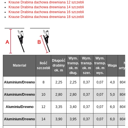
Krause Drabina dachowa drewniana 12 szczebli
Krause Drabina dachowa drewniana 14 szczebli
Krause Drabina dachowa drewniana 16 szczebli
Krause Drabina dachowa drewniana 18 szczebli
Wym.
Wym.
Wym.
Długość
Ilość
transp.
transp.
transp.
Nr
Materiał
drabiny
Waga
szczebli
ok. m
ok. m
ok. m
artyk
ok. m
dług.
szer.
wys.
Aluminium/Drewno
8
2,25
2,25
0,37
0,07
4,0
8042
Aluminium/Drewno
10
2,80
2,80
0,37
0,07
5,0
8042
Aluminiu/Drewno
12
3,35
3,40
0,37
0,07
6,0
8042
Aluminium/Drewno
14
3,90
3,95
0,37
0,07
6,0
8042