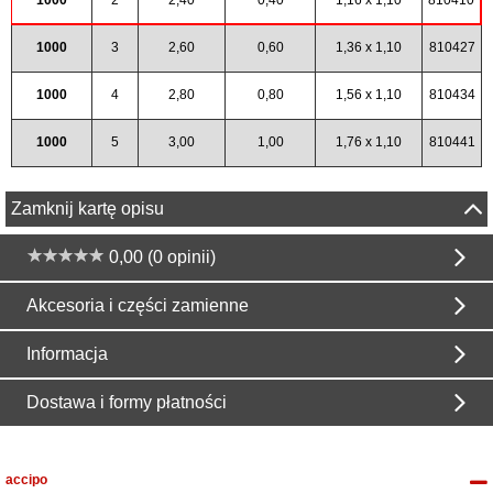
1000
3
2,60
0,60
1,36 x 1,10
810427
1000
4
2,80
0,80
1,56 x 1,10
810434
1000
5
3,00
1,00
1,76 x 1,10
810441
Zamknij kartę opisu
0,00 (0 opinii)
Akcesoria i części zamienne
Informacja
Dostawa i formy płatności
accipo