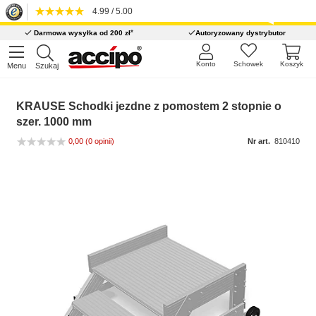
4.99 / 5.00
*
Darmowa wysyłka od 200 zł
Autoryzowany dystrybutor
Konto
Schowek
Koszyk
Menu
Szukaj
KRAUSE Schodki jezdne z pomostem 2 stopnie o
szer. 1000 mm
0,00
(0 opinii)
Nr art.
810410