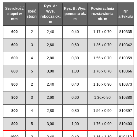
Rys. A:
Szerokość
Rys. B: Wys.
Powierzchnia
Ilość
Wys.
Nr
stopni w
pomostu ok.
rozstawienia
stopni
robocza ok.
artykułu
mm
m
ok. m
m
600
2
2,40
0,40
1,17 x 0,70
810335
600
3
2,60
0,60
1,36 x 0,70
810342
600
4
2,80
0,80
1,56 x 0,70
810359
600
5
3,00
1,00
1,76 x 0,70
810366
800
2
2,40
0,40
1,16 x 0,90
810373
800
3
2,60
0,60
1,36x0,90
810380
800
4
2,80
0,80
1,56 x 0,90
810397
800
5
3,00
1,00
1,76 x 0,90
810403
1000
2
2,40
0,40
1,16 x 1,10
810410