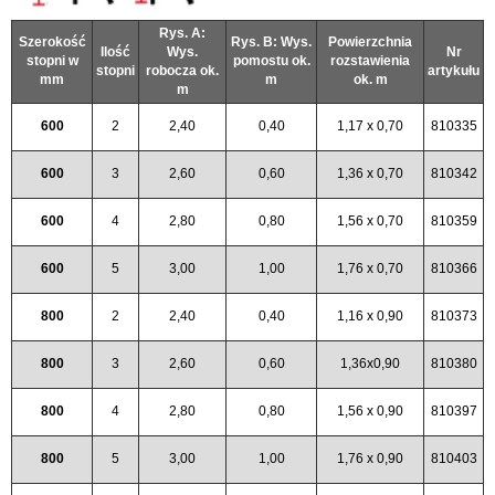
Rys. A:
Szerokość
Rys. B: Wys.
Powierzchnia
Ilość
Wys.
Nr
stopni w
pomostu ok.
rozstawienia
stopni
robocza ok.
artykułu
mm
m
ok. m
m
600
2
2,40
0,40
1,17 x 0,70
810335
600
3
2,60
0,60
1,36 x 0,70
810342
600
4
2,80
0,80
1,56 x 0,70
810359
600
5
3,00
1,00
1,76 x 0,70
810366
800
2
2,40
0,40
1,16 x 0,90
810373
800
3
2,60
0,60
1,36x0,90
810380
800
4
2,80
0,80
1,56 x 0,90
810397
800
5
3,00
1,00
1,76 x 0,90
810403