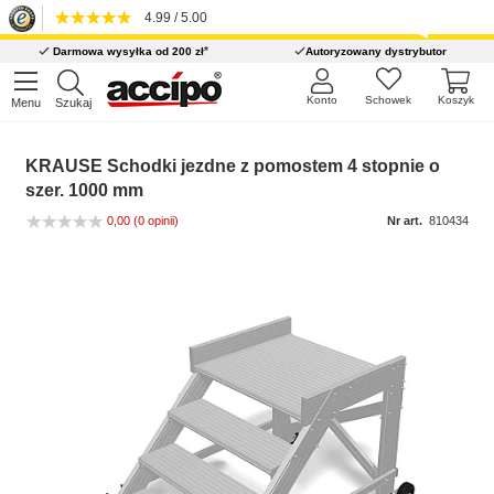
4.99 / 5.00
*
Darmowa wysyłka od 200 zł
Autoryzowany dystrybutor
Konto
Schowek
Koszyk
Menu
Szukaj
KRAUSE Schodki jezdne z pomostem 4 stopnie o
szer. 1000 mm
0,00
(0 opinii)
Nr art.
810434