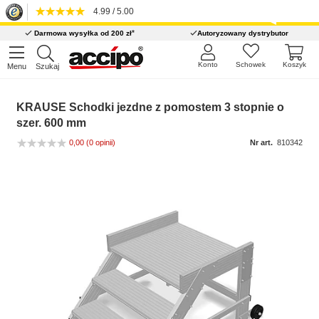
4.99 / 5.00
*
Darmowa wysyłka od 200 zł
Autoryzowany dystrybutor
Konto
Schowek
Koszyk
Menu
Szukaj
KRAUSE Schodki jezdne z pomostem 3 stopnie o
szer. 600 mm
0,00
(0 opinii)
Nr art.
810342