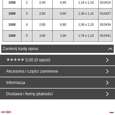
1000
2
2,40
0,40
1,16 x 1,10
810410
1000
3
2,60
0,60
1,36 x 1,10
810427
1000
4
2,80
0,80
1,56 x 1,10
810434
1000
5
3,00
1,00
1,76 x 1,10
810441
Zamknij kartę opisu
0,00 (0 opinii)
Akcesoria i części zamienne
Informacja
Dostawa i formy płatności
accipo