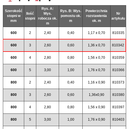
Rys. A:
Szerokość
Rys. B: Wys.
Powierzchnia
Ilość
Wys.
Nr
stopni w
pomostu ok.
rozstawienia
stopni
robocza ok.
artykułu
mm
m
ok. m
m
600
2
2,40
0,40
1,17 x 0,70
810335
600
3
2,60
0,60
1,36 x 0,70
810342
600
4
2,80
0,80
1,56 x 0,70
810359
600
5
3,00
1,00
1,76 x 0,70
810366
800
2
2,40
0,40
1,16 x 0,90
810373
800
3
2,60
0,60
1,36x0,90
810380
800
4
2,80
0,80
1,56 x 0,90
810397
800
5
3,00
1,00
1,76 x 0,90
810403