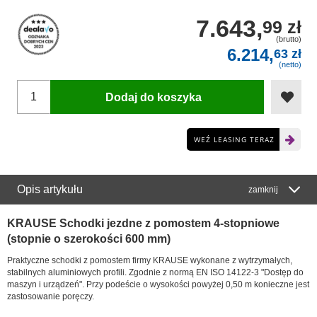
7.643,
99 zł
(brutto)
6.214,
63 zł
(netto)
Dodaj do koszyka
WEŹ LEASING TERAZ
Opis artykułu
zamknij
KRAUSE Schodki jezdne z pomostem 4-stopniowe
(stopnie o szerokości 600 mm)
Praktyczne schodki z pomostem firmy KRAUSE wykonane z wytrzymałych,
stabilnych aluminiowych profili. Zgodnie z normą EN ISO 14122-3 "Dostęp do
maszyn i urządzeń". Przy podeście o wysokości powyżej 0,50 m konieczne jest
zastosowanie poręczy.