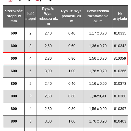
Rys. A:
Szerokość
Rys. B: Wys.
Powierzchnia
Ilość
Wys.
Nr
stopni w
pomostu ok.
rozstawienia
stopni
robocza ok.
artykułu
mm
m
ok. m
m
600
2
2,40
0,40
1,17 x 0,70
810335
600
3
2,60
0,60
1,36 x 0,70
810342
600
4
2,80
0,80
1,56 x 0,70
810359
600
5
3,00
1,00
1,76 x 0,70
810366
800
2
2,40
0,40
1,16 x 0,90
810373
800
3
2,60
0,60
1,36x0,90
810380
800
4
2,80
0,80
1,56 x 0,90
810397
800
5
3,00
1,00
1,76 x 0,90
810403