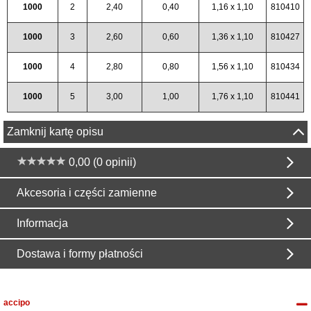
1000
2
2,40
0,40
1,16 x 1,10
810410
1000
3
2,60
0,60
1,36 x 1,10
810427
1000
4
2,80
0,80
1,56 x 1,10
810434
1000
5
3,00
1,00
1,76 x 1,10
810441
Zamknij kartę opisu
0,00 (0 opinii)
Akcesoria i części zamienne
Informacja
Dostawa i formy płatności
accipo