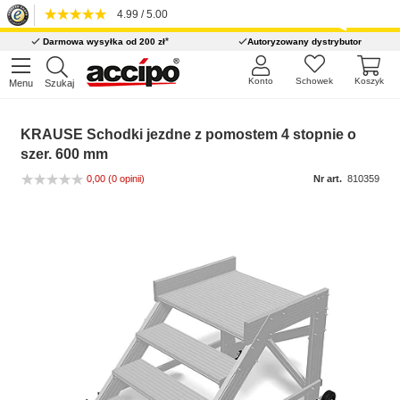
4.99 / 5.00
*
Darmowa wysyłka od 200 zł
Autoryzowany dystrybutor
Konto
Schowek
Koszyk
Menu
Szukaj
KRAUSE Schodki jezdne z pomostem 4 stopnie o
szer. 600 mm
0,00
(0 opinii)
Nr art.
810359