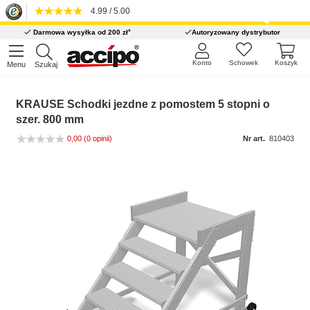
4.99 / 5.00
*
Darmowa wysyłka od 200 zł
Autoryzowany dystrybutor
Konto
Schowek
Koszyk
Menu
Szukaj
KRAUSE Schodki jezdne z pomostem 5 stopni o
szer. 800 mm
0,00
(0 opinii)
Nr art.
810403