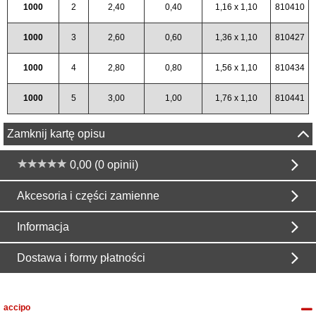
1000
2
2,40
0,40
1,16 x 1,10
810410
1000
3
2,60
0,60
1,36 x 1,10
810427
1000
4
2,80
0,80
1,56 x 1,10
810434
1000
5
3,00
1,00
1,76 x 1,10
810441
Zamknij kartę opisu
0,00 (0 opinii)
Akcesoria i części zamienne
Informacja
Dostawa i formy płatności
accipo