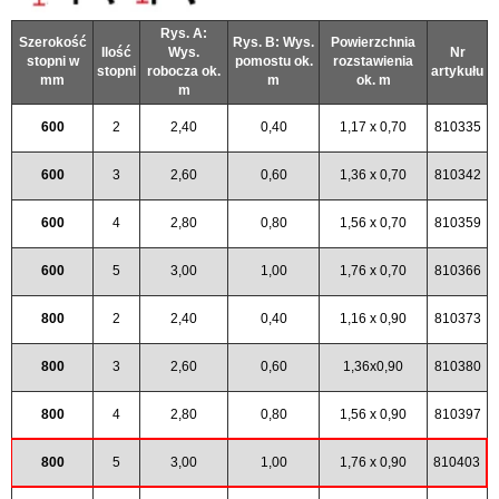
Rys. A:
Szerokość
Rys. B: Wys.
Powierzchnia
Ilość
Wys.
Nr
stopni w
pomostu ok.
rozstawienia
stopni
robocza ok.
artykułu
mm
m
ok. m
m
600
2
2,40
0,40
1,17 x 0,70
810335
600
3
2,60
0,60
1,36 x 0,70
810342
600
4
2,80
0,80
1,56 x 0,70
810359
600
5
3,00
1,00
1,76 x 0,70
810366
800
2
2,40
0,40
1,16 x 0,90
810373
800
3
2,60
0,60
1,36x0,90
810380
800
4
2,80
0,80
1,56 x 0,90
810397
800
5
3,00
1,00
1,76 x 0,90
810403