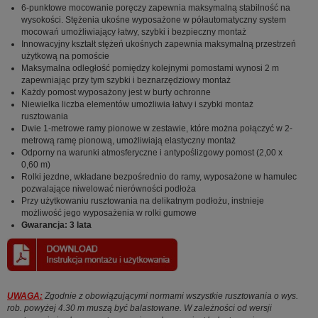
6-punktowe mocowanie poręczy zapewnia maksymalną stabilność na
wysokości. Stężenia ukośne wyposażone w półautomatyczny system
mocowań umożliwiający łatwy, szybki i bezpieczny montaż
Innowacyjny kształt stężeń ukośnych zapewnia maksymalną przestrzeń
użytkową na pomoście
Maksymalna odległość pomiędzy kolejnymi pomostami wynosi 2 m
zapewniając przy tym szybki i beznarzędziowy montaż
Każdy pomost wyposażony jest w burty ochronne
Niewielka liczba elementów umożliwia łatwy i szybki montaż
rusztowania
Dwie 1-metrowe ramy pionowe w zestawie, które można połączyć w 2-
metrową ramę pionową, umożliwiają elastyczny montaż
Odporny na warunki atmosferyczne i antypoślizgowy pomost (2,00 x
0,60 m)
Rolki jezdne, wkładane bezpośrednio do ramy, wyposażone w hamulec
pozwalające niwelować nierówności podłoża
Przy użytkowaniu rusztowania na delikatnym podłożu, instnieje
możliwość jego wyposażenia w rolki gumowe
Gwarancja: 3 lata
UWAGA:
Zgodnie z obowiązującymi normami wszystkie rusztowania o wys.
rob. powyżej 4.30 m muszą być balastowane. W zależności od wersji