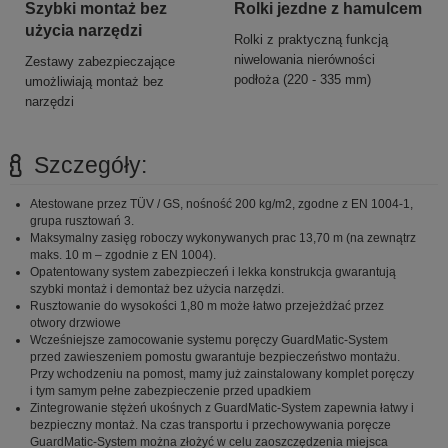
Szybki montaż bez
Rolki jezdne z hamulcem
użycia narzędzi
Rolki z praktyczną funkcją
niwelowania nierówności
Zestawy zabezpieczające
podłoża (220 - 335 mm)
umożliwiają montaż bez
narzędzi
Szczegóły:
Atestowane przez TÜV / GS, nośność 200 kg/m2, zgodne z EN 1004-1,
grupa rusztowań 3.
Maksymalny zasięg roboczy wykonywanych prac 13,70 m (na zewnątrz
maks. 10 m – zgodnie z EN 1004).
Opatentowany system zabezpieczeń i lekka konstrukcja gwarantują
szybki montaż i demontaż bez użycia narzędzi.
Rusztowanie do wysokości 1,80 m może łatwo przejeżdżać przez
otwory drzwiowe
Wcześniejsze zamocowanie systemu poręczy GuardMatic-System
przed zawieszeniem pomostu gwarantuje bezpieczeństwo montażu.
Przy wchodzeniu na pomost, mamy już zainstalowany komplet poręczy
i tym samym pełne zabezpieczenie przed upadkiem
Zintegrowanie stężeń ukośnych z GuardMatic-System zapewnia łatwy i
bezpieczny montaż. Na czas transportu i przechowywania poręcze
GuardMatic-System można złożyć w celu zaoszczędzenia miejsca