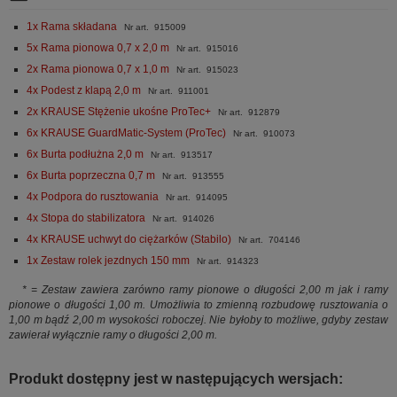
1x Rama składana
Nr art. 915009
5x Rama pionowa 0,7 x 2,0 m
Nr art. 915016
2x Rama pionowa 0,7 x 1,0 m
Nr art. 915023
4x Podest z klapą 2,0 m
Nr art. 911001
2x KRAUSE Stężenie ukośne ProTec+
Nr art. 912879
6x KRAUSE GuardMatic-System (ProTec)
Nr art. 910073
6x Burta podłużna 2,0 m
Nr art. 913517
6x Burta poprzeczna 0,7 m
Nr art. 913555
4x Podpora do rusztowania
Nr art. 914095
4x Stopa do stabilizatora
Nr art. 914026
4x KRAUSE uchwyt do ciężarków (Stabilo)
Nr art. 704146
1x Zestaw rolek jezdnych 150 mm
Nr art. 914323
* = Zestaw zawiera zarówno ramy pionowe o długości 2,00 m jak i ramy
pionowe o długości 1,00 m. Umożliwia to zmienną rozbudowę rusztowania o
1,00 m bądź 2,00 m wysokości roboczej. Nie byłoby to możliwe, gdyby zestaw
zawierał wyłącznie ramy o długości 2,00 m.
Produkt dostępny jest w następujących wersjach: