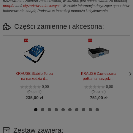
rusztowania i zakresu zastosowania, wskazane jest balastowanie za pomocą
podpór
lub/i
ciężarków balastowych
. Wszelkie informacje dotyczące sposobów
balastowania znajdą Państwo w instrukcji montażu i użytkowania.
Części zamienne i akcesoria:
KRAUSE Stabilo Torba
KRAUSE Zawieszana
na narzedzia d...
półka na narzędzi...
Nas
Nas
stro
stro
0,00
0,00
(0 opinii)
(0 opinii)
235,00 zł
751,00 zł
Zestaw zawiera: