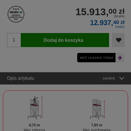
15.913,
00 zł
(brutto)
12.937,
40 zł
(netto)
Dodaj do koszyka
WEŹ LEASING TERAZ
Opis artykułu
zamknij
8,70 m
7,85 m
Wys. robocza
Wys. rusztowania