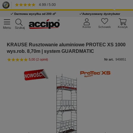
4.99 / 5.00
*
Darmowa wysyłka od 200 zł
Autoryzowany dystrybutor
Konto
Schowek
Koszyk
Menu
Szukaj
KRAUSE Rusztowanie aluminiowe PROTEC XS 1000
wys.rob. 8,70m | system GUARDMATIC
5,00
(2 opinii)
Nr art.
949851