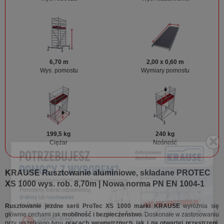
6,70 m
2,00 x 0,60 m
Wys. pomostu
Wymiary pomostu
199,5 kg
240 kg
Ciężar
Nośność
KRAUSE Rusztowanie aluminiowe, składane PROTEC
XS 1000 wys. rob. 8,70m | Nowa norma PN EN 1004-1
Rusztowanie jezdne serii ProTec XS 1000 marki KRAUSE
wyróżnia się
głównie cechami jak
mobilność i bezpieczeństwo
. Doskonałe w zastosowaniu
przy wszelkiego typu
pracach wewnętrznych, jak i na otwartej przestrzeni
.