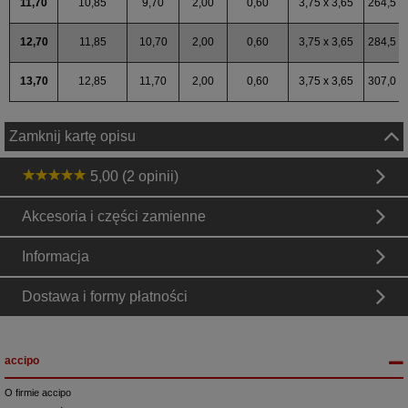
11,70
10,85
9,70
2,00
0,60
3,75 x 3,65
264,5
12,70
11,85
10,70
2,00
0,60
3,75 x 3,65
284,5
13,70
12,85
11,70
2,00
0,60
3,75 x 3,65
307,0
Zamknij kartę opisu
5,00 (2 opinii)
Akcesoria i części zamienne
Informacja
Dostawa i formy płatności
accipo
O firmie accipo