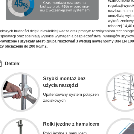
Wzmocnione rol
regulacji wyso
rusztowania na
umożliwią wyko
wykończeniowyc
roboczej 14,40 
ększych trudności dzięki niewielkiej wadze oraz prostym rozwiązaniom technolo
sploatacji oraz spełniają wysokie wymagania bezpieczeństwa i wymogów użytko
rawdzone i uzyskały atest (grupa rusztowań 3 według nowej normy DIN EN 10
zy obciążeniu do 200 kg/m2.
Detale:
Szybki montaż bez
użycia narzędzi
Opatentowany system połączeń
zaciskowych
Rolki jezdne z hamulcem
Rolki jezdne z hamulcem