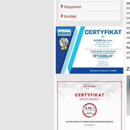
w
Regulamin
ko
o
Kontakt
in
in
w
st
ni
st
fu
w
wc
Z