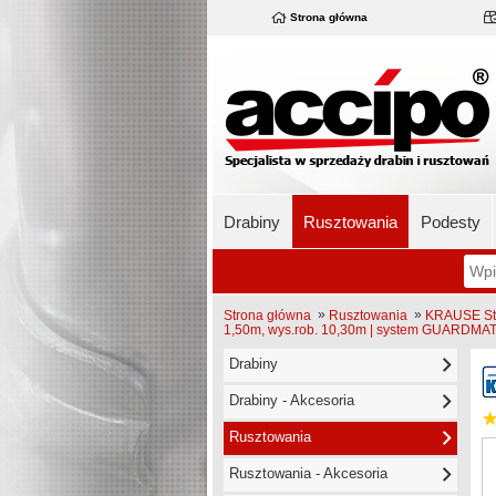
Strona główna
Drabiny
Rusztowania
Podesty
»
»
Strona główna
Rusztowania
KRAUSE Sta
1,50m, wys.rob. 10,30m | system GUARDMA
Drabiny
Drabiny - Akcesoria
Rusztowania
Rusztowania - Akcesoria