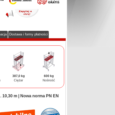
macja
Dostawa i formy płatności
387,0 kg
600 kg
u
Ciężar
Nośność
b. 10,30 m | Nowa norma PN EN