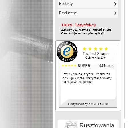
Podesty
Producenci
4.99
/ 5.00