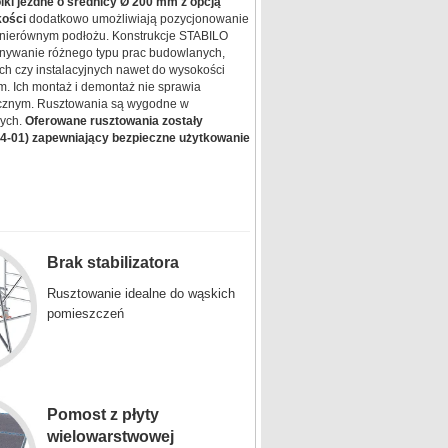
ki jezdne o średnicy Ø 200 mm z opcją
kości
dodatkowo umożliwiają pozycjonowanie
 nierównym podłożu. Konstrukcje STABILO
nywanie różnego typu prac budowlanych,
h czy instalacyjnych nawet do wysokości
m. Ich montaż i demontaż nie sprawia
gicznym. Rusztowania są wygodne w
wych.
Oferowane rusztowania zostały
04-01) zapewniający bezpieczne użytkowanie
Brak stabilizatora
Rusztowanie idealne do wąskich
pomieszczeń
Pomost z płyty
wielowarstwowej