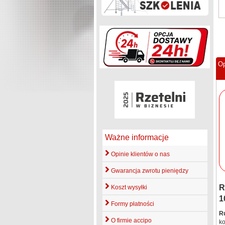
Op
Ważne informacje
Opinie klientów o nas
Gwarancja zwrotu pieniędzy
R
Koszt wysyłki
1
Formy płatności
R
O firmie accipo
k