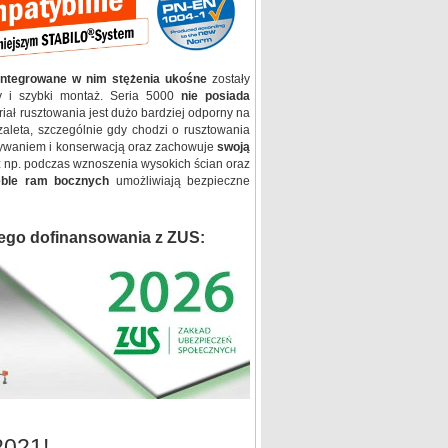
integrowane w nim stężenia ukośne
zostały
y i szybki montaż. Seria 5000
nie posiada
iał rusztowania jest dużo bardziej odporny na
 zaleta, szczególnie gdy chodzi o rusztowania
wywaniem i konserwacją oraz zachowuje
swoją
z np. podczas wznoszenia wysokich ścian oraz
zeble ram bocznych
umożliwiają bezpieczne
ego dofinansowania z ZUS:
2021!