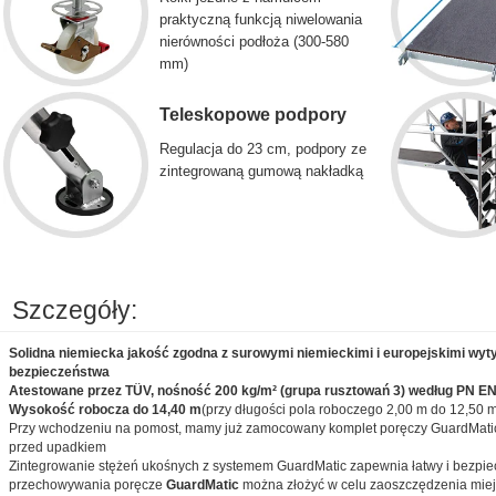
praktyczną funkcją niwelowania
nierówności podłoża (300-580
mm)
Teleskopowe podpory
Regulacja do 23 cm, podpory ze
zintegrowaną gumową nakładką
Szczegóły:
Solidna niemiecka jakość zgodna z surowymi niemieckimi i europejskimi wyt
bezpieczeństwa
Atestowane przez TÜV, nośność 200 kg/m² (grupa rusztowań 3) według PN EN
Wysokość robocza do 14,40 m
(przy długości pola roboczego 2,00 m do 12,50 m
Przy wchodzeniu na pomost, mamy już zamocowany komplet poręczy GuardMatic
przed upadkiem
Zintegrowanie stężeń ukośnych z systemem GuardMatic zapewnia łatwy i bezpiec
przechowywania poręcze
GuardMatic
można złożyć w celu zaoszczędzenia mie