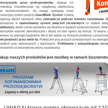
ykorzystaniu przez profesjonalistów
, dlatego ich
nstrukcja charakteryzuje się wyjątkową stabilnością
raz bezpieczeństwem. Na uwagę zasługuje nowy
nowacyjny system poręczy
GuardMatic System
z pełną
tegracją stężeń ukośnych, który
zabezpiecza podczas montażu rusztowania
.
Z
yposażone w
opatentowany system połączeń zaciskowych
co ułatwia łatw
abilizatora
, dzieki czemu sprawdza się idealnie w wąskich pomieszczeniach. Mater
ekorzystne warunki atmosferyczne i dłużej od stali opiera się korozji. To ważna
awiane na zewnątrz budynków. Ma to też wpływ na mniejsze problemy z przecho
nkcjonalność przez wiele lat
. Praktyczne przy pracach prowadzonych na zewnątr
szelkich prac elewacyjnych i dachowych.
Profilowane i antypoślizgowe szc
hodzenie od wewnętrznej strony rusztowania.
akup naszych produktów jest możliwy w ramach bezzwrotn
UWAGA! Nowa norma obowiązuje od 12/