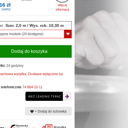
16 zł
Więcej
(netto)
informacji
Szer. 2,0 m / Wys. rob. 10,30 m
el:
tępne modele
(20 dostępne)
Dodaj do koszyka
łki:
24 godziny
armowa wysyłka. Dostawa wyłącznie na
telefonicznie
74 884 10 11
WEŹ LEASING TERAZ
+ Dodaj do schowka