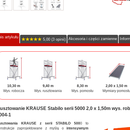
is artykułu
Akcesoria i części zamienne
Infor
5,00 (3 opinii)
10,30 m
9,40 m
8,30 m
2,00 x 1,50 m
Wys. robocza
Wys. rusztowania
Wys. pomostu
Wymiary pomost
usztowanie KRAUSE Stabilo serii 5000 2,0 x 1,50m wys. ro
004-1
usztowania KRAUSE z serii STABILO 500
0 to
onstrukcje zaprojektowane z myślą o
intensywnym