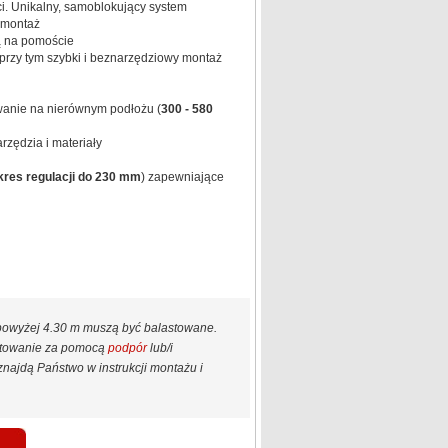
. Unikalny, samoblokujący system
emontaż
ą na pomoście
rzy tym szybki i beznarzędziowy montaż
wanie na nierównym podłożu (
300 - 580
zędzia i materiały
kres regulacji do 230 mm
) zapewniające
 powyżej 4.30 m muszą być balastowane.
astowanie za pomocą
podpór
lub/i
najdą Państwo w instrukcji montażu i