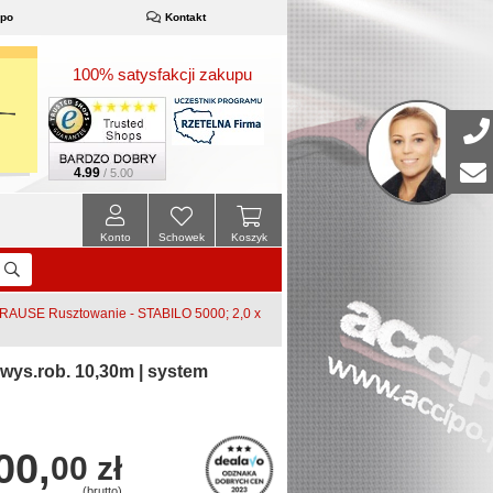
ipo
Kontakt
100% satysfakcji zakupu
4.99
/ 5.00
Konto
Schowek
Koszyk
RAUSE Rusztowanie - STABILO 5000; 2,0 x
wys.rob. 10,30m | system
00,
00 zł
(brutto)