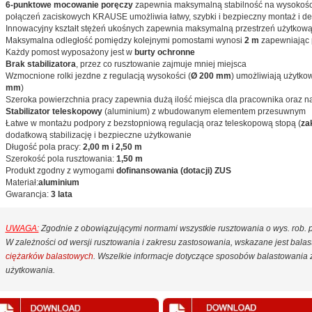
6-punktowe mocowanie poręczy
zapewnia maksymalną stabilność na wysokości
połączeń zaciskowych KRAUSE umożliwia łatwy, szybki i bezpieczny montaż i d
Innowacyjny kształt stężeń ukośnych zapewnia maksymalną przestrzeń użytkow
Maksymalna odległość pomiędzy kolejnymi pomostami wynosi
2 m
zapewniając p
Każdy pomost wyposażony jest w
burty ochronne
Brak stabilizatora
, przez co rusztowanie zajmuje mniej miejsca
Wzmocnione rolki jezdne z regulacją wysokości (
Ø 200 mm
) umożliwiają użytko
mm
)
Szeroka powierzchnia pracy zapewnia dużą ilość miejsca dla pracownika oraz nar
Stabilizator teleskopowy
(aluminium) z wbudowanym elementem przesuwnym
Łatwe w montażu podpory z bezstopniową regulacją oraz teleskopową stopą (
za
dodatkową stabilizację i bezpieczne użytkowanie
Długość pola pracy:
2,00 m i 2,50 m
Szerokość pola rusztowania:
1,50 m
Produkt zgodny z wymogami
dofinansowania (dotacji) ZUS
Materiał:
aluminium
Gwarancja:
3 lata
UWAGA:
Zgodnie z obowiązującymi normami wszystkie rusztowania o wys. rob.
W zależności od wersji rusztowania i zakresu zastosowania, wskazane jest bal
ciężarków balastowych
. Wszelkie informacje dotyczące sposobów balastowania z
użytkowania.