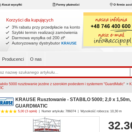
Koszt wysyłki
Formy płatności
O firmie acc
Korzyści dla kupujących
3% rabatu przy przedpłacie na konto
Szybki termin realizacji zamówienia
Darmowa wysyłka od 200 zł
*
Autoryzowany dystrybutor
KRAUSE
Producenci
O nas
»
bilo 5000 rusztowanie jezdne z szerokim podestem i systemem "GuardMatic"
K
TIC
KRAUSE Rusztowanie - STABILO 5000; 2,0 x 1,50m, 
GUARDMATIC
5,00
(3 opinii)
|
Numer artykułu:
786074
| Wysokość robocza: 10,30 m
32.3