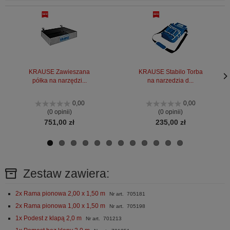
KRAUSE Zawieszana
KRAUSE Stabilo Torba
półka na narzędzi...
na narzedzia d...
Nas
Nas
stro
stro
0,00
0,00
(0 opinii)
(0 opinii)
751,00 zł
235,00 zł
Zestaw zawiera:
2x Rama pionowa 2,00 x 1,50 m
Nr art. 705181
2x Rama pionowa 1,00 x 1,50 m
Nr art. 705198
1x Podest z klapą 2,0 m
Nr art. 701213