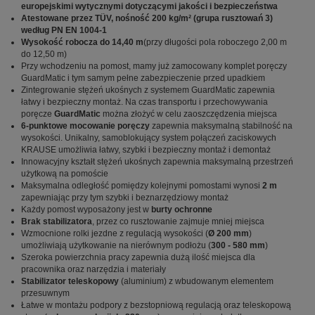
europejskimi wytycznymi dotyczącymi jakości i bezpieczeństwa
Atestowane przez TÜV, nośność 200 kg/m² (grupa rusztowań 3)
według PN EN 1004-1
Wysokość robocza do 14,40 m
(przy długości pola roboczego 2,00 m
do 12,50 m)
Przy wchodzeniu na pomost, mamy już zamocowany komplet poręczy
GuardMatic i tym samym pełne zabezpieczenie przed upadkiem
Zintegrowanie stężeń ukośnych z systemem GuardMatic zapewnia
łatwy i bezpieczny montaż. Na czas transportu i przechowywania
poręcze
GuardMatic
można złożyć w celu zaoszczędzenia miejsca
6-punktowe mocowanie poręczy
zapewnia maksymalną stabilność na
wysokości. Unikalny, samoblokujący system połączeń zaciskowych
KRAUSE umożliwia łatwy, szybki i bezpieczny montaż i demontaż
Innowacyjny kształt stężeń ukośnych zapewnia maksymalną przestrzeń
użytkową na pomoście
Maksymalna odległość pomiędzy kolejnymi pomostami wynosi
2 m
zapewniając przy tym szybki i beznarzędziowy montaż
Każdy pomost wyposażony jest w
burty ochronne
Brak stabilizatora
, przez co rusztowanie zajmuje mniej miejsca
Wzmocnione rolki jezdne z regulacją wysokości (
Ø 200 mm
)
umożliwiają użytkowanie na nierównym podłożu (
300 - 580 mm
)
Szeroka powierzchnia pracy zapewnia dużą ilość miejsca dla
pracownika oraz narzędzia i materiały
Stabilizator teleskopowy
(aluminium) z wbudowanym elementem
przesuwnym
Łatwe w montażu podpory z bezstopniową regulacją oraz teleskopową