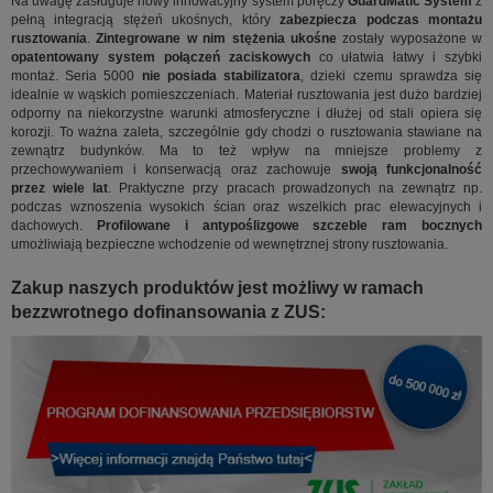
Na uwagę zasługuje nowy innowacyjny system poręczy
GuardMatic System
z
pełną integracją stężeń ukośnych, który
zabezpiecza podczas montażu
rusztowania
.
Zintegrowane w nim stężenia ukośne
zostały wyposażone w
opatentowany system połączeń zaciskowych
co ułatwia łatwy i szybki
montaż. Seria 5000
nie posiada stabilizatora
, dzieki czemu sprawdza się
idealnie w wąskich pomieszczeniach. Materiał rusztowania jest dużo bardziej
odporny na niekorzystne warunki atmosferyczne i dłużej od stali opiera się
korozji. To ważna zaleta, szczególnie gdy chodzi o rusztowania stawiane na
zewnątrz budynków. Ma to też wpływ na mniejsze problemy z
przechowywaniem i konserwacją oraz zachowuje
swoją funkcjonalność
przez wiele lat
. Praktyczne przy pracach prowadzonych na zewnątrz np.
podczas wznoszenia wysokich ścian oraz wszelkich prac elewacyjnych i
dachowych.
Profilowane i antypoślizgowe szczeble ram bocznych
umożliwiają bezpieczne wchodzenie od wewnętrznej strony rusztowania.
Zakup naszych produktów jest możliwy w ramach
bezzwrotnego dofinansowania z ZUS: