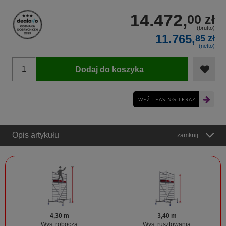
14.472,
00 zł
(brutto)
11.765,
85 zł
(netto)
Dodaj do koszyka
WEŹ LEASING TERAZ
Opis artykułu
zamknij
4,30 m
3,40 m
Wys. robocza
Wys. rusztowania