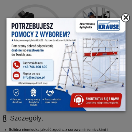
Teleskopowe podpory
Bezpieczne wejście od
strony wewnętzrnej
Regulacja do 23 cm, podpory ze
zintegrowaną gumową nakładką
Wyprofilowane szczeble i
maksymalna odległość
podestów 2 m zapewniają
bezpieczny wejście/zejście
Szczegóły:
Solidna niemiecka jakość zgodna z surowymi niemieckimi i