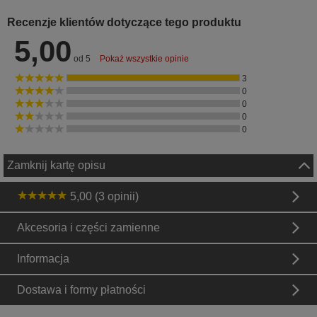
Recenzje klientów dotyczące tego produktu
5,00
od 5
Pokaż wszystkie opinie
3
0
0
0
0
Zamknij kartę opisu
5,00 (3 opinii)
Akcesoria i części zamienne
Informacja
Dostawa i formy płatności