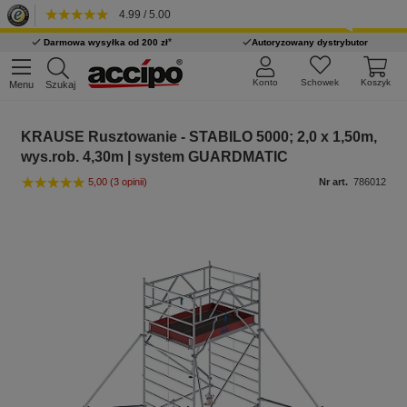
4.99 / 5.00
*
Darmowa wysyłka od 200 zł
Autoryzowany dystrybutor
Konto
Schowek
Koszyk
Menu
Szukaj
KRAUSE Rusztowanie - STABILO 5000; 2,0 x 1,50m,
wys.rob. 4,30m | system GUARDMATIC
5,00
(3 opinii)
Nr art.
786012