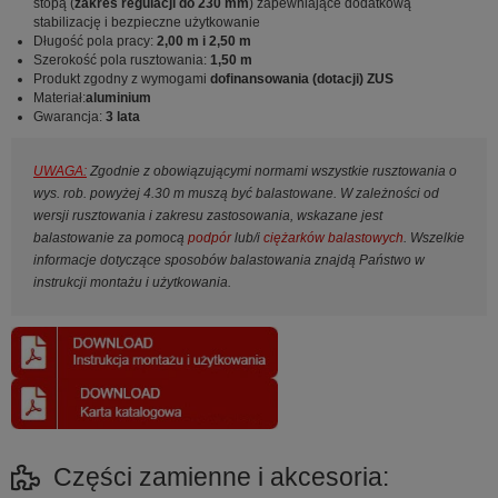
stopą (
zakres regulacji do 230 mm
) zapewniające dodatkową
stabilizację i bezpieczne użytkowanie
Długość pola pracy:
2,00 m i 2,50 m
Szerokość pola rusztowania:
1,50 m
Produkt zgodny z wymogami
dofinansowania (dotacji) ZUS
Materiał:
aluminium
Gwarancja:
3 lata
UWAGA:
Zgodnie z obowiązującymi normami wszystkie rusztowania o
wys. rob. powyżej 4.30 m muszą być balastowane. W zależności od
wersji rusztowania i zakresu zastosowania, wskazane jest
balastowanie za pomocą
podpór
lub/i
ciężarków balastowych
. Wszelkie
informacje dotyczące sposobów balastowania znajdą Państwo w
instrukcji montażu i użytkowania.
Części zamienne i akcesoria: