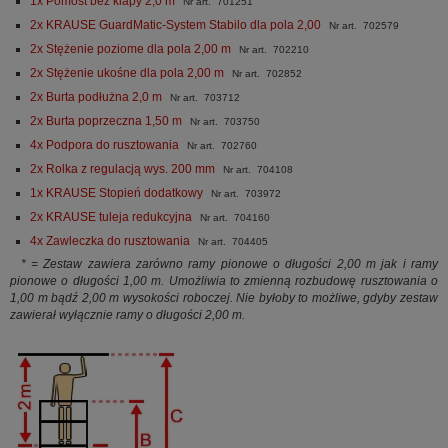
1x Pomost bez klapy 2,0 m
Nr art. 701251
2x KRAUSE GuardMatic-System Stabilo dla pola 2,00
Nr art. 702579
2x Stężenie poziome dla pola 2,00 m
Nr art. 702210
2x Stężenie ukośne dla pola 2,00 m
Nr art. 702852
2x Burta podłużna 2,0 m
Nr art. 703712
2x Burta poprzeczna 1,50 m
Nr art. 703750
4x Podpora do rusztowania
Nr art. 702760
2x Rolka z regulacją wys. 200 mm
Nr art. 704108
1x KRAUSE Stopień dodatkowy
Nr art. 703972
2x KRAUSE tuleja redukcyjna
Nr art. 704160
4x Zawleczka do rusztowania
Nr art. 704405
* = Zestaw zawiera zarówno ramy pionowe o długości 2,00 m jak i ramy
pionowe o długości 1,00 m. Umożliwia to zmienną rozbudowę rusztowania o
1,00 m bądź 2,00 m wysokości roboczej. Nie byłoby to możliwe, gdyby zestaw
zawierał wyłącznie ramy o długości 2,00 m.