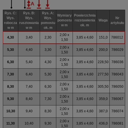
Rys. C:
Rys. B:
Rys. A:
Wymiary
Powierzchnia
Wys.
Wys.
Wys.
Nr
pomostu
rozstawienia
Waga
robocza
rusztowania
pomostu
artykułu
w m
ok. m
w m
w m
ok. m
2,00 x
4,30
3,40
2,30
3,85 x 4,60
151,0
786012
1,50
2,00 x
5,30
4,40
3,30
3,85 x 4,60
200,0
786029
1,50
2,00 x
6,30
5,40
4,30
3,85 x 4,60
228,50
786036
1,50
2,00 x
7,30
6,40
5,30
3,85 x 4,60
277,50
786043
1,50
2,00 x
8,30
7,40
6,30
3,85 x 4,60
305,50
786050
1,50
2,00 x
9,30
8,40
7,30
3,85 x 4,60
359,0
786067
1,50
2,00 x
10,30
9,40
8,30
3,85 x 4,60
387,0
786074
1,50
2,00 x
11,30
10,40
9,30
3,85 x 4,60
436,0
786081
1,50