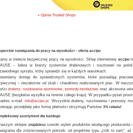
» Opinie Trusted Shops
perckie rozwiązania do pracy na wysokości – oferta accipo
tamy w świecie bezpiecznej pracy na wysokości. Sklep internetowy
t
accipo
AUSE – lidera w branży systemów drabinowych i rusztowań na polski
ezawodnego sprzętu, który sprawdzi się w każdych warunkach.
pewniamy dostęp do sprawdzonych systemów, które pozwalają pracować
zpieczniej – niezależnie od skali i charakteru realizowanych prac. W nas
kości
,
,
oraz akcesoria wio
drabiny
rusztowania aluminiowe
pomosty montażowe
USE (bezpłatna wysyłka na terenie całego kraju). W przypadku pytań prosim
 adres e-mail:
. Wszystkie drabiny, rusztowania i pomosty m
info@accipo.pl
ierając przedpłatę jako formę płatności otrzymują Państwo
3% rabatu!
mpleksowy asortyment dla każdego
naszym sklepie
szeroki wybór produktów wiodącego producenta
znajdziesz
związania dla zróżnicowanych potrzeb: od projektów typu „zrób to sam”, aż