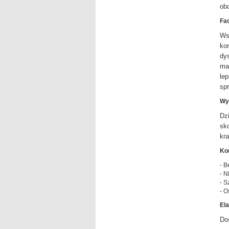
ob
Fac
Ws
ko
dys
ma
le
spr
Wy
Dz
sk
kra
Kor
- B
- N
- S
- O
Ela
Do