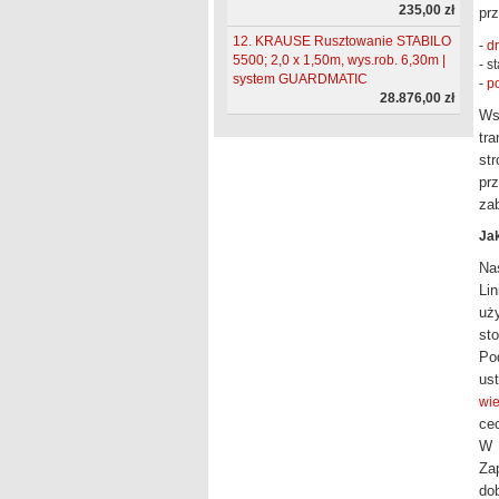
235,00 zł
pr
12. KRAUSE Rusztowanie STABILO
-
d
5500; 2,0 x 1,50m, wys.rob. 6,30m |
- s
system GUARDMATIC
-
p
28.876,00 zł
Ws
tr
str
prz
za
Jak
Na
Li
uż
sto
Po
us
wie
ce
W 
Za
do