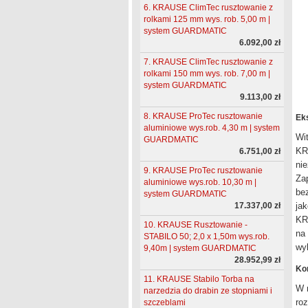
6. KRAUSE ClimTec rusztowanie z
rolkami 125 mm wys. rob. 5,00 m |
system GUARDMATIC
6.092,00 zł
7. KRAUSE ClimTec rusztowanie z
rolkami 150 mm wys. rob. 7,00 m |
system GUARDMATIC
9.113,00 zł
8. KRAUSE ProTec rusztowanie
Eks
aluminiowe wys.rob. 4,30 m | system
Wi
GUARDMATIC
KR
6.751,00 zł
ni
9. KRAUSE ProTec rusztowanie
Za
aluminiowe wys.rob. 10,30 m |
be
system GUARDMATIC
ja
17.337,00 zł
KRA
10. KRAUSE Rusztowanie -
na
STABILO 50; 2,0 x 1,50m wys.rob.
wyb
9,40m | system GUARDMATIC
28.952,99 zł
Ko
11. KRAUSE Stabilo Torba na
W 
narzedzia do drabin ze stopniami i
ro
szczeblami