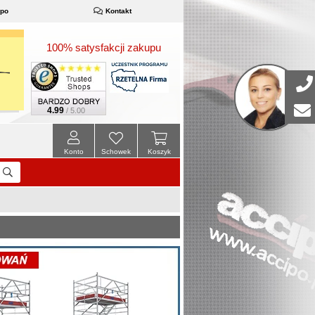
ipo
Kontakt
100% satysfakcji zakupu
4.99
/ 5.00
Konto
Schowek
Koszyk