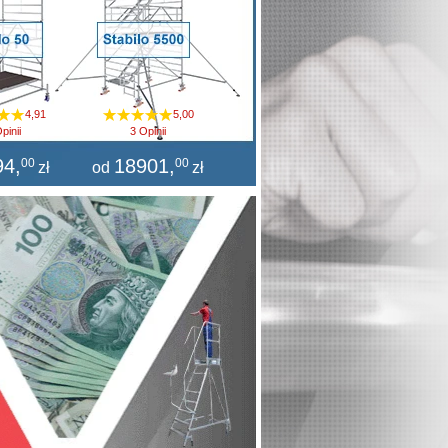
4,91
5,00
pinii
3 Opinii
94
,
18901
,
00
00
zł
od
zł