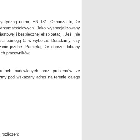
orystyczną normę EN 131. Oznacza to, że
wytrzymałościowych. Jako wyspecjalizowany
stowej i bezpiecznej eksploatacji. Jeśli nie
liści pomogą Ci w wyborze. Doradzimy, czy
anie jezdne. Pamiętaj, że dobrze dobrany
ich pracowników.
etach budowlanych oraz problemów ze
zymy pod wskazany adres na terenie całego
 rozliczeń: