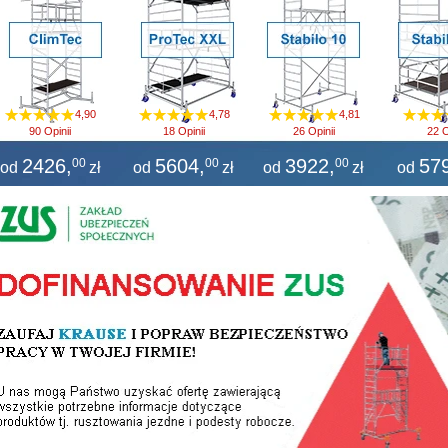
4,90
4,78
4,81
90 Opinii
18 Opinii
26 Opinii
22 O
2426
,
5604
,
3922
,
57
00
00
00
od
zł
od
zł
od
zł
od