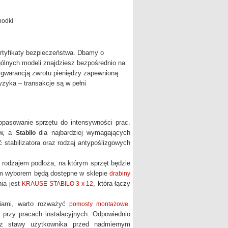
hodki
rtyfikaty bezpieczeństwa. Dbamy o
ólnych modeli znajdziesz bezpośrednio na
 gwarancją zwrotu pieniędzy zapewnioną
zyka – transakcje są w pełni
dopasowanie sprzętu do intensywności prac.
ów, a
dla najbardziej wymagających
Stabilo
stabilizatora oraz rodzaj antypoślizgowych
rodzajem podłoża, na którym sprzęt będzie
zym wyborem będą dostępne w sklepie
drabiny
nia jest
, która łączy
KRAUSE STABILO 3 x 12
iami, warto rozważyć
.
pomosty montażowe
 przy pracach instalacyjnych. Odpowiednio
az stawy użytkownika przed nadmiernym