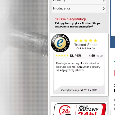
Producenci
4.99
/ 5.00