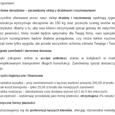
ciążeniem.
howe doradztwo – sprawdzony sklep z drabinami i rusztowaniami
zystkie oferowane przez nasz sklep
spełniają ryg
drabiny i rusztowania
nstrukcja wytrzymuje obciążenie do 150 kg oraz przeszła szereg testów 
trybutor, dbamy o to, aby nasi klienci otrzymywali sprzęt gotowy do natychmia
sz pewności, który model będzie optymalny dla Twojej firmy, nasi specja
pszym rozwiązaniem będzie drabina przegubowa, czy może lekkie rusztow
zęt tonie tylko wygoda, ale przede wszystkim ochrona zdrowia Twojego i Two
goda zamówień i darmowa dostawa
ięki zakupom online w
stania w kolejkach w mark
accipo unikniesz
omplikowanym transportem długich konstrukcji. Zamówiony sprzęt dostarc
ju.
zyści logistyczne i finansowe
ezpłatna wysyłka – przy zamówieniach o łącznej wartości powyżej 200,00 zł brutto.
iski koszt transportu – tylko 25,00 zł brutto dla mniejszych zamówień.
zybka realizacja – standardowy czas dostawy wynosi od 2 do 5 dni roboczych.
szczędność – wybierając przedpłatę jako formę płatności,
otrzymujesz
3% rabatu!
styczne formy płatności
stosowujemy się do
, oferując różnorodne metody
preferencji naszych klientów