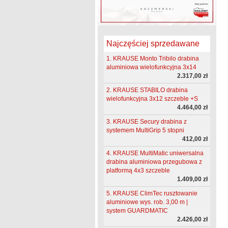
Najczęściej sprzedawane
1. KRAUSE Monto Tribilo drabina
aluminiowa wielofunkcyjna 3x14
2.317,00 zł
2. KRAUSE STABILO drabina
wielofunkcyjna 3x12 szczeble +S
4.464,00 zł
3. KRAUSE Secury drabina z
systemem MultiGrip 5 stopni
412,00 zł
4. KRAUSE MultiMatic uniwersalna
drabina aluminiowa przegubowa z
platformą 4x3 szczeble
1.409,00 zł
5. KRAUSE ClimTec rusztowanie
aluminiowe wys. rob. 3,00 m |
system GUARDMATIC
2.426,00 zł