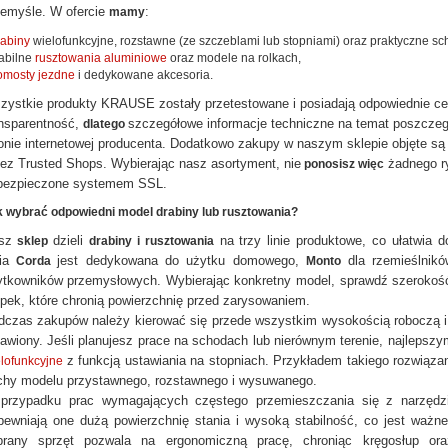
zemyśle. W ofercie
:
mamy
rabiny
wielofunkcyjne, rozstawne (ze szczeblami lub stopniami) oraz praktyczne sc
tabilne
rusztowania aluminiowe
oraz modele na rolkach,
omosty jezdne
i dedykowane akcesoria.
zystkie produkty KRAUSE zostały przetestowane i posiadają odpowiednie ce
ansparentność,
szczegółowe informacje techniczne na temat poszczeg
dlatego
onie internetowej producenta. Dodatkowo zakupy w naszym sklepie objęte są
ez Trusted Shops. Wybierając nasz asortyment, nie
żadnego ry
ponosisz więc
bezpieczone systemem SSL.
 wybrać odpowiedni model drabiny lub rusztowania?
sz
dzieli
na trzy linie produktowe, co ułatwia 
sklep
drabiny i rusztowania
nia
jest dedykowana do użytku domowego,
dla rzemieślnik
Corda
Monto
ytkowników przemysłowych. Wybierając konkretny model, sprawdź szerokość 
pek, które chronią powierzchnię przed zarysowaniem.
dczas zakupów należy kierować się przede wszystkim wysokością roboczą i 
tawiony. Jeśli planujesz prace na schodach lub nierównym terenie, najleps
z funkcją ustawiania na stopniach. Przykładem takiego rozwiąza
lofunkcyjne
chy modelu przystawnego, rozstawnego i wysuwanego.
przypadku prac wymagających częstego przemieszczania się z narzędz
pewniają one dużą powierzchnię stania i wysoką stabilność, co jest ważne
brany sprzęt pozwala na ergonomiczną pracę, chroniąc kręgosłup or