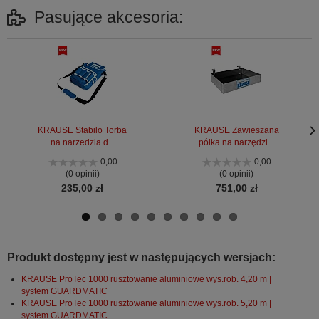
Pasujące akcesoria:
KRAUSE Stabilo Torba
KRAUSE Zawieszana
na narzedzia d...
półka na narzędzi...
Nas
Nas
stro
stro
0,00
0,00
(0 opinii)
(0 opinii)
235,00 zł
751,00 zł
Produkt dostępny jest w następujących wersjach:
KRAUSE ProTec 1000 rusztowanie aluminiowe wys.rob. 4,20 m |
system GUARDMATIC
KRAUSE ProTec 1000 rusztowanie aluminiowe wys.rob. 5,20 m |
system GUARDMATIC