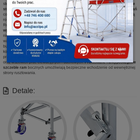
stężeń ukośnych
zabezpiecza podczas montażu rusztowania
.
Zintegrowane
stężenia ukośne zostały wyposażone w półautomatyczny system mocowań
co ułatwia łatwy i szybki montaż. Liczba pomostów wzrasta wraz z wysokością
roboczą, tym samym odległość między pomostami nie przekracza 2m.
Rusztowanie
spełnia wysokie wymagania bezpieczeństwa
oraz jest
wygodne w eksploatacji
. Materiał rusztowania jest dużo bardziej odporny na
niekorzystne warunki atmosferyczne i dłużej od stali opiera się korozji. To
ważna zaleta, szczególnie gdy chodzi o rusztowania stawiane na zewnątrz
budynków. Ma to też wpływ na mniejsze problemy z przechowywaniem oraz
konserwacją i posłuży Państwu nawet na kilkadziesiąt lat. Sprawdza się w
pracach prowadzonych na zewnątrz – podczas wznoszenia wysokich ścian
oraz wszelkich prac elewacyjnych i dachowych.
Profilowane i antypoślizgowe
szczeble ram
bocznych umożliwiają bezpieczne wchodzenie od wewnętrznej
strony rusztowania.
Detale: