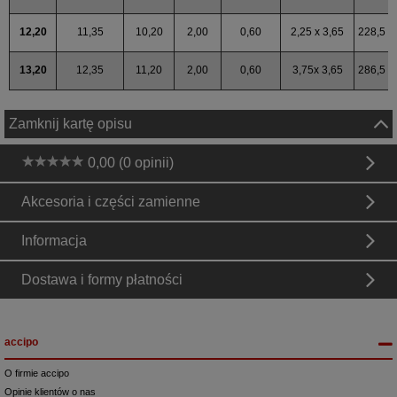
12,20
11,35
10,20
2,00
0,60
2,25 x 3,65
228,5
13,20
12,35
11,20
2,00
0,60
3,75x 3,65
286,5
Zamknij kartę opisu
0,00 (0 opinii)
Akcesoria i części zamienne
Informacja
Dostawa i formy płatności
accipo
O firmie accipo
Opinie klientów o nas