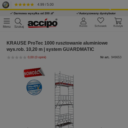
4.99 / 5.00
*
Darmowa wysyłka od 200 zł
Autoryzowany dystrybutor
Konto
Schowek
Koszyk
Menu
Szukaj
KRAUSE ProTec 1000 rusztowanie aluminiowe
wys.rob. 10,20 m | system GUARDMATIC
0,00
(0 opinii)
Nr art.
949653