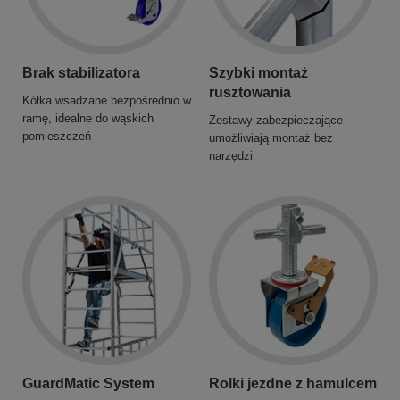
Brak stabilizatora
Szybki montaż
rusztowania
Kółka wsadzane bezpośrednio w
ramę, idealne do wąskich
Zestawy zabezpieczające
pomieszczeń
umożliwiają montaż bez
narzędzi
GuardMatic System
Rolki jezdne z hamulcem