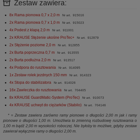
Zestaw zawiera:
8x Rama pionowa 0,7 x 2,0 m
Nr art. 915016
2x Rama pionowa 0,7 x 1,0 m
Nr art. 915023
4x Podest z klapą 2,0 m
Nr art. 911001
2x KRAUSE Stężenie ukośne ProTec+
Nr art. 912879
2x Stężenie poziome 2,0 m
Nr art. 912855
2x Burta poprzeczna 0,7 m
Nr art. 913555
2x Burta podłużna 2,0 m
Nr art. 913517
4x Podpora do rusztowania
Nr art. 914095
1x Zestaw rolek jezdnych 150 mm
Nr art. 914323
4x Stopa do stabilizatora
Nr art. 914026
16x Zawleczka do rusztowania
Nr art. 704405
8x KRAUSE GuardMatic-System (ProTec)
Nr art. 910073
4x KRAUSE uchwyt do ciężarków (Stabilo)
Nr art. 704146
* = Zestaw zawiera zarówno ramy pionowe o długości 2,00 m jak i ramy
pionowe o długości 1,00 m. Umożliwia to zmienną rozbudowę rusztowania o
1,00 m bądź 2,00 m wysokości roboczej. Nie byłoby to możliwe, gdyby zestaw
zawierał wyłącznie ramy o długości 2,00 m.