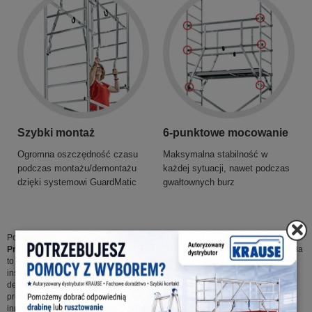
Szybki montaż
6-punktowe mocowanie
Ogromna oszczędność czasu
Maksymalna stabilność w
podczas montażu/demontażu
każdej sytuacji, nawet podczas
dzięki systemowi GuardMatic
gwałtownych burz
Podobnie jak inne rusztowania producenta KRAUSE również rusztowanie
ProTec
daje spore pole manewru, jeśli chodzi o wysokość roboczą. Umożliwia
to wykonywanie różnego typu prac budowlanych, wykończeniowych czy
instalacyjnych nawet
do wysokości roboczej 12,20 m
. Jego montaż i
demontaż nie sprawia większych trudności dzięki niewielkiej wadze oraz
prostym rozwiązaniom technologicznym. Zastosowanie nowego,
innowacyjnego systemu poręczy
GuardMatic System
z pełną integracją