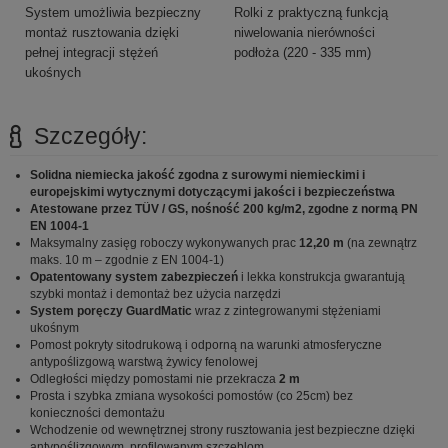
System umożliwia bezpieczny
Rolki z praktyczną funkcją
montaż rusztowania dzięki
niwelowania nierówności
pełnej integracji stężeń
podłoża (220 - 335 mm)
ukośnych
Szczegóły:
Solidna niemiecka jakość zgodna z surowymi niemieckimi i
europejskimi wytycznymi dotyczącymi jakości i bezpieczeństwa
Atestowane przez TÜV / GS, nośność 200 kg/m2, zgodne z normą PN
EN 1004-1
Maksymalny zasięg roboczy wykonywanych prac
12,20 m
(na zewnątrz
maks. 10 m – zgodnie z EN 1004-1)
Opatentowany system zabezpieczeń
i lekka konstrukcja gwarantują
szybki montaż i demontaż bez użycia narzędzi
System poręczy GuardMatic
wraz z zintegrowanymi stężeniami
ukośnym
Pomost pokryty sitodrukową i odporną na warunki atmosferyczne
antypoślizgową warstwą żywicy fenolowej
Odległości między pomostami nie przekracza
2 m
Prosta i szybka zmiana wysokości pomostów (co 25cm) bez
konieczności demontażu
Wchodzenie od wewnętrznej strony rusztowania jest bezpieczne dzięki
antypoślizgowym, profilowanym szczeblom