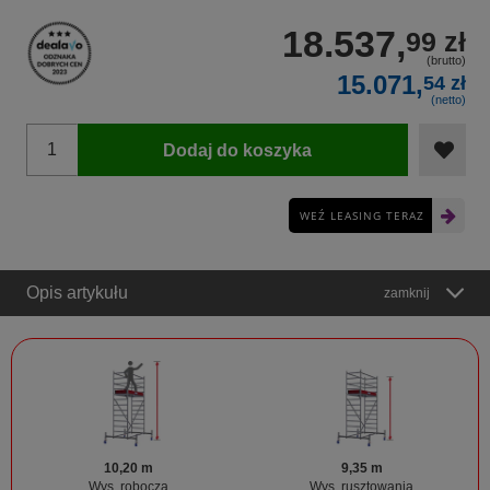
18.537,
99 zł
(brutto)
15.071,
54 zł
(netto)
Dodaj do koszyka
WEŹ LEASING TERAZ
Opis artykułu
zamknij
10,20 m
9,35 m
Wys. robocza
Wys. rusztowania