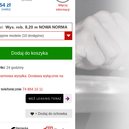
54 zł
Więcej
(netto)
informacji
Wys. rob. 8,20 m NOWA NORMA
el:
tępne modele
(10 dostępne)
Dodaj do koszyka
łki:
24 godziny
armowa wysyłka. Dostawa wyłącznie na
telefonicznie
74 884 10 11
WEŹ LEASING TERAZ
+ Dodaj do schowka