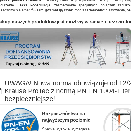
ąskich pomieszczeniach
. Elementy konstrukcji wykonane zostały z najwyższe
bciążenie.
Lekka konstrukcja
, zastosowanie specjalnych połączeń zacisko
sadzonych elementów ram, gwarantują szybki montaż i demontaż rusztowania,
be
akup naszych produktów jest możliwy w ramach bezzwrotn
UWAGA! Nowa norma obowiązuje od 12/
Krause ProTec z normą PN EN 1004-1 ter
bezpieczniejsze!
Bezpieczeństwo na
najwyższym poziomie
Spełnia wysokie wymagania