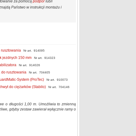
astowanie za pomocą
podpór
lub/i
najdą Państwo w instrukcji montażu i
 rusztowania
Nr art. 914095
ek jezdnych 150 mm
Nr art. 914323
abilizatora
Nr art. 914026
 do rusztowania
Nr art. 704405
ardMatic-System (ProTec)
Nr art. 910073
wyt do ciężarków (Stabilo)
Nr art. 704146
e o długości 1,00 m. Umożliwia to zmienną
liwe, gdyby zestaw zawierał wyłącznie ramy o