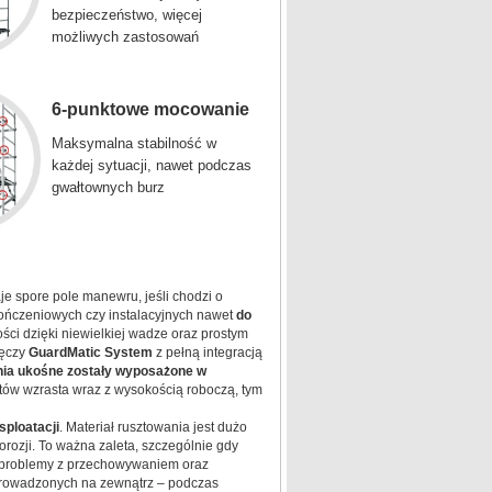
bezpieczeństwo, więcej
możliwych zastosowań
6-punktowe mocowanie
Maksymalna stabilność w
każdej sytuacji, nawet podczas
gwałtownych burz
je spore pole manewru, jeśli chodzi o
ończeniowych czy instalacyjnych nawet
do
ści dzięki niewielkiej wadze oraz prostym
ręczy
GuardMatic System
z pełną integracją
nia ukośne zostały wyposażone w
stów wzrasta wraz z wysokością roboczą, tym
ploatacji
. Materiał rusztowania jest dużo
orozji. To ważna zaleta, szczególnie gdy
e problemy z przechowywaniem oraz
 prowadzonych na zewnątrz – podczas