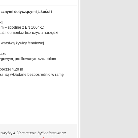
ycznymi dotyczącymi jakości i
-1
 m – zgodnie z EN 1004-1)
taż i demontaż bez użycia narzędzi
 warstwą żywicy fenolowej
tażu
lizgowym, profilowanym szczeblom
boczej 4,20 m
oża, są wkładane bezpośrednio w ramę
 powyżej 4.30 m muszą być balastowane.