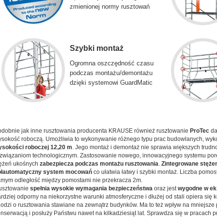
zmienionej normy rusztowań
Szybki montaż
Ogromna oszczędność czasu
podczas montażu/demontażu
dzięki systemowi GuardMatic
dobnie jak inne rusztowania producenta KRAUSE również rusztowanie
ProTec
da
sokość roboczą. Umożliwia to wykonywanie różnego typu prac budowlanych, wyk
sokości roboczej 12,20 m
. Jego montaż i demontaż nie sprawia większych trudno
związaniom technologicznym. Zastosowanie nowego, innowacyjnego systemu po
tężeń ukośnych
zabezpiecza podczas montażu rusztowania
.
Zintegrowane stęże
ółautomatyczny system mocowań
co ułatwia łatwy i szybki montaż. Liczba pomo
mym odległość między pomostami nie przekracza 2m.
usztowanie
spełnia wysokie wymagania bezpieczeństwa
oraz jest
wygodne w eks
rdziej odporny na niekorzystne warunki atmosferyczne i dłużej od stali opiera się k
odzi o rusztowania stawiane na zewnątrz budynków. Ma to też wpływ na mniejsz
nserwacją i posłuży Państwu nawet na kilkadziesiąt lat. Sprawdza się w pracach