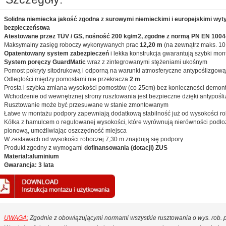
Solidna niemiecka jakość zgodna z surowymi niemieckimi i europejskimi wyt
bezpieczeństwa
Atestowane przez TÜV / GS, nośność 200 kg/m2, zgodne z normą PN EN 1004
Maksymalny zasięg roboczy wykonywanych prac
12,20 m
(na zewnątrz maks. 10
Opatentowany system zabezpieczeń
i lekka konstrukcja gwarantują szybki mon
System poręczy GuardMatic
wraz z zintegrowanymi stężeniami ukośnym
Pomost pokryty sitodrukową i odporną na warunki atmosferyczne antypoślizgową
Odległości między pomostami nie przekracza
2 m
Prosta i szybka zmiana wysokości pomostów (co 25cm) bez konieczności demon
Wchodzenie od wewnętrznej strony rusztowania jest bezpieczne dzięki antypoś
Rusztowanie może być przesuwane w stanie zmontowanym
Łatwe w montażu podpory zapewniają dodatkową stabilność już od wysokości ro
Kółka z hamulcem o regulowanej wysokości, które wyrównują nierówności podł
pionową, umożliwiając oszczędność miejsca
W zestawach od wysokości roboczej 7,30 m znajdują się podpory
Produkt zgodny z wymogami
dofinansowania (dotacji) ZUS
Materiał:aluminium
Gwarancja: 3 lata
UWAGA:
Zgodnie z obowiązującymi normami wszystkie rusztowania o wys. rob.