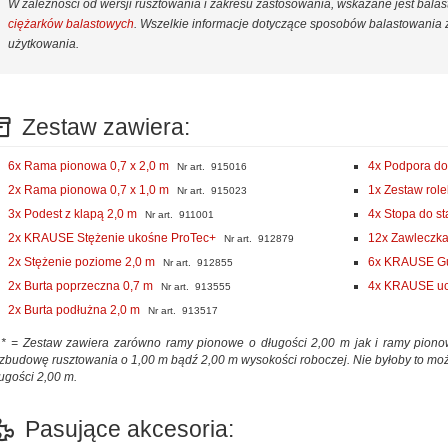
W zależności od wersji rusztowania i zakresu zastosowania, wskazane jest bal
ciężarków balastowych
. Wszelkie informacje dotyczące sposobów balastowania z
użytkowania.
Zestaw zawiera:
6x Rama pionowa 0,7 x 2,0 m
4x Podpora do
Nr art. 915016
2x Rama pionowa 0,7 x 1,0 m
1x Zestaw rol
Nr art. 915023
3x Podest z klapą 2,0 m
4x Stopa do st
Nr art. 911001
2x KRAUSE Stężenie ukośne ProTec+
12x Zawleczka
Nr art. 912879
2x Stężenie poziome 2,0 m
6x KRAUSE Gu
Nr art. 912855
2x Burta poprzeczna 0,7 m
4x KRAUSE uch
Nr art. 913555
2x Burta podłużna 2,0 m
Nr art. 913517
= Zestaw zawiera zarówno ramy pionowe o długości 2,00 m jak i ramy pionow
zbudowę rusztowania o 1,00 m bądź 2,00 m wysokości roboczej. Nie byłoby to moż
ugości 2,00 m.
Pasujące akcesoria: