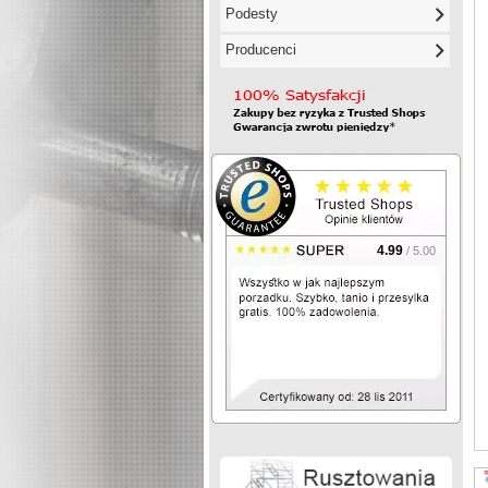
Podesty
Producenci
4.99
/ 5.00