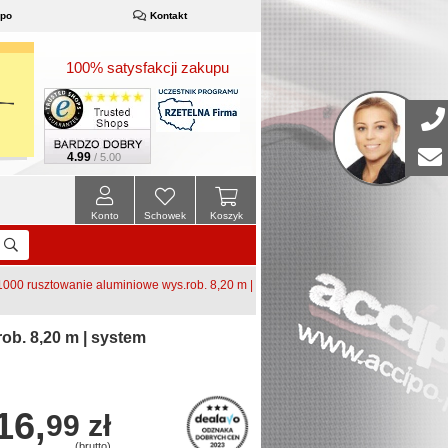
ipo
Kontakt
100% satysfakcji zakupu
4.99
/ 5.00
Konto
Schowek
Koszyk
00 rusztowanie aluminiowe wys.rob. 8,20 m |
b. 8,20 m | system
16,
99 zł
(brutto)