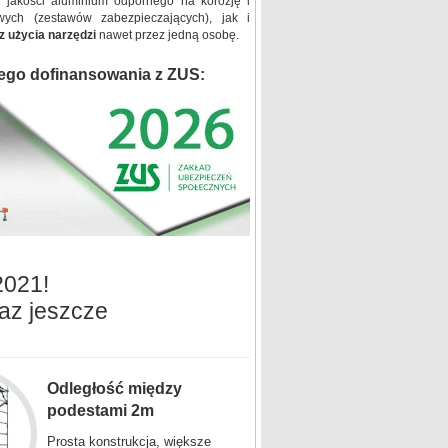
j jakości aluminium odpornego na korozję i
wych (zestawów zabezpieczających), jak i
z użycia narzędzi
nawet przez jedną osobę.
ego dofinansowania z ZUS:
2021!
az jeszcze
Odległość między
podestami 2m
Prosta konstrukcja, większe