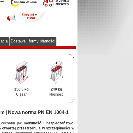
macja
Dostawa i formy płatności
150,5 kg
240 kg
u
Ciężar
Nośność
 m | Nowa norma PN EN 1004-1
e cechami jak
mobilność i bezpieczeństwo
.
 otwartej przestrzeni, a w szczególności w