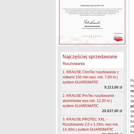
Najczęściej sprzedawane
Rusztowania
1. KRAUSE ClimTec rusztowanie z
rolkami 150 mm wys. rob. 7,00 m |
Po
system GUARDMATIC
wy
9.113,00 zł
wy
2. KRAUSE ProTec rusztowanie
ro
aluminiowe wys.rob. 12,30 m |
s
system GUARDMATIC
p
20.837,00 zł
sa
R
3. KRAUSE PROTEC XXL -
ba
Rusztowanie 2,0 x 1,35m, wys.rob.
ch
14,30m | system GUARDMATIC
ko