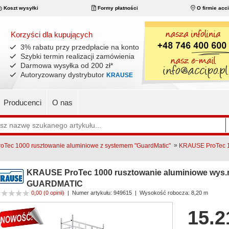
Koszt wysyłki
Formy płatności
O firmie acc
Korzyści dla kupujących
3% rabatu przy przedpłacie na konto
Szybki termin realizacji zamówienia
Darmowa wysyłka od 200 zł
*
Autoryzowany dystrybutor
KRAUSE
Producenci
O nas
»
Tec 1000 rusztowanie aluminiowe z systemem "GuardMatic"
KRAUSE ProTec 10
KRAUSE ProTec 1000 rusztowanie aluminiowe wys.ro
GUARDMATIC
0,00
(0 opinii)
|
Numer artykułu:
949615
| Wysokość robocza: 8,20 m
15.2