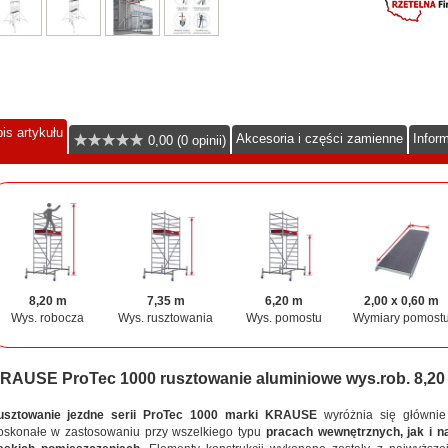
is artykułu
Akcesoria i części zamienne
Infor
0,00 (0 opinii)
8,20 m
7,35 m
6,20 m
2,00 x 0,60 m
Wys. robocza
Wys. rusztowania
Wys. pomostu
Wymiary pomost
RAUSE ProTec 1000 rusztowanie aluminiowe wys.rob. 8,20
usztowanie jezdne serii ProTec 1000 marki KRAUSE
wyróżnia się główni
skonałe w zastosowaniu przy wszelkiego typu
pracach wewnętrznych, jak i na