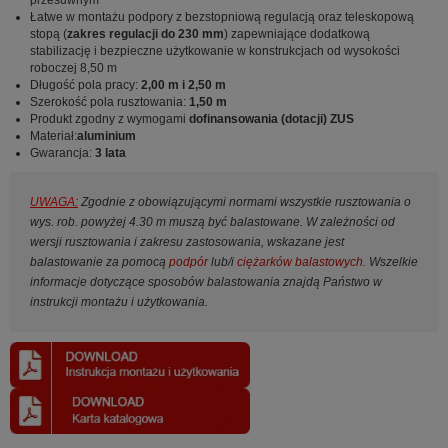
Łatwe w montażu podpory z bezstopniową regulacją oraz teleskopową
stopą (
zakres regulacji do 230 mm
) zapewniające dodatkową
stabilizację i bezpieczne użytkowanie w konstrukcjach od wysokości
roboczej 8,50 m
Długość pola pracy:
2,00 m i 2,50 m
Szerokość pola rusztowania:
1,50 m
Produkt zgodny z wymogami
dofinansowania (dotacji) ZUS
Materiał:
aluminium
Gwarancja:
3 lata
UWAGA:
Zgodnie z obowiązującymi normami wszystkie rusztowania o
wys. rob. powyżej 4.30 m muszą być balastowane. W zależności od
wersji rusztowania i zakresu zastosowania, wskazane jest
balastowanie za pomocą
podpór
lub/i
ciężarków balastowych
. Wszelkie
informacje dotyczące sposobów balastowania znajdą Państwo w
instrukcji montażu i użytkowania.