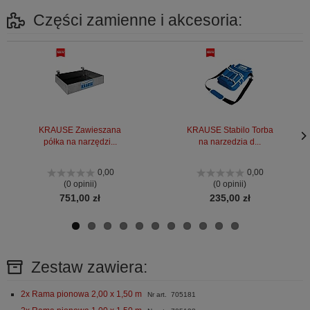
Części zamienne i akcesoria:
KRAUSE Zawieszana
KRAUSE Stabilo Torba
półka na narzędzi...
na narzedzia d...
Nas
Nas
stro
stro
0,00
0,00
(0 opinii)
(0 opinii)
751,00 zł
235,00 zł
Zestaw zawiera:
2x Rama pionowa 2,00 x 1,50 m
Nr art. 705181