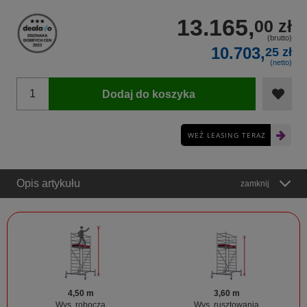
13.165,
00 zł
(brutto)
10.703,
25 zł
(netto)
Dodaj do koszyka
WEŹ LEASING TERAZ
Opis artykułu
zamknij
4,50 m
3,60 m
Wys. robocza
Wys. rusztowania