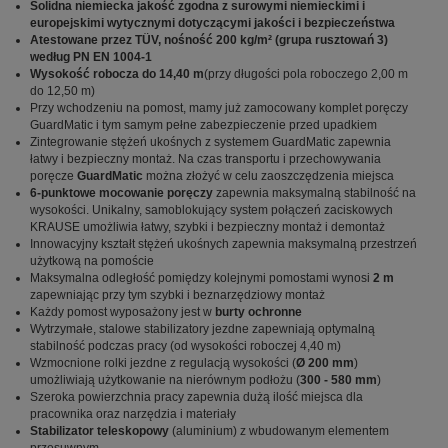
Solidna niemiecka jakość zgodna z surowymi niemieckimi i
europejskimi wytycznymi dotyczącymi jakości i bezpieczeństwa
Atestowane przez TÜV, nośność 200 kg/m² (grupa rusztowań 3)
według PN EN 1004-1
Wysokość robocza do 14,40 m
(przy długości pola roboczego 2,00 m
do 12,50 m)
Przy wchodzeniu na pomost, mamy już zamocowany komplet poręczy
GuardMatic i tym samym pełne zabezpieczenie przed upadkiem
Zintegrowanie stężeń ukośnych z systemem GuardMatic zapewnia
łatwy i bezpieczny montaż. Na czas transportu i przechowywania
poręcze
GuardMatic
można złożyć w celu zaoszczędzenia miejsca
6-punktowe mocowanie poręczy
zapewnia maksymalną stabilność na
wysokości. Unikalny, samoblokujący system połączeń zaciskowych
KRAUSE umożliwia łatwy, szybki i bezpieczny montaż i demontaż
Innowacyjny kształt stężeń ukośnych zapewnia maksymalną przestrzeń
użytkową na pomoście
Maksymalna odległość pomiędzy kolejnymi pomostami wynosi
2 m
zapewniając przy tym szybki i beznarzędziowy montaż
Każdy pomost wyposażony jest w
burty ochronne
Wytrzymałe, stalowe stabilizatory jezdne zapewniają optymalną
stabilność podczas pracy (od wysokości roboczej 4,40 m)
Wzmocnione rolki jezdne z regulacją wysokości (
Ø 200 mm
)
umożliwiają użytkowanie na nierównym podłożu (
300 - 580 mm
)
Szeroka powierzchnia pracy zapewnia dużą ilość miejsca dla
pracownika oraz narzędzia i materiały
Stabilizator teleskopowy
(aluminium) z wbudowanym elementem
przesuwnym