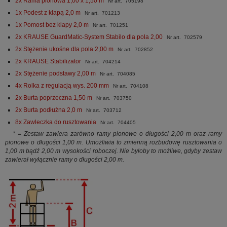
2x Rama pionowa 1,00 x 1,50 m
Nr art. 705198
1x Podest z klapą 2,0 m
Nr art. 701213
1x Pomost bez klapy 2,0 m
Nr art. 701251
2x KRAUSE GuardMatic-System Stabilo dla pola 2,00
Nr art. 702579
2x Stężenie ukośne dla pola 2,00 m
Nr art. 702852
2x KRAUSE Stabilizator
Nr art. 704214
2x Stężenie podstawy 2,00 m
Nr art. 704085
4x Rolka z regulacją wys. 200 mm
Nr art. 704108
2x Burta poprzeczna 1,50 m
Nr art. 703750
2x Burta podłużna 2,0 m
Nr art. 703712
8x Zawleczka do rusztowania
Nr art. 704405
* = Zestaw zawiera zarówno ramy pionowe o długości 2,00 m oraz ramy
pionowe o długości 1,00 m. Umożliwia to zmienną rozbudowę rusztowania o
1,00 m bądź 2,00 m wysokości roboczej. Nie byłoby to możliwe, gdyby zestaw
zawierał wyłącznie ramy o długości 2,00 m.