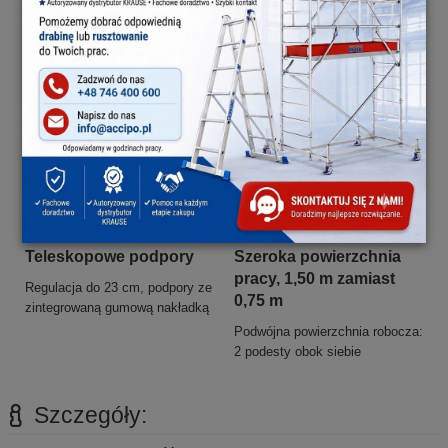
nierówności podłoża (300-580
2,50 m
mm)
Teleskopowe podpory
Szeroka powierzchnia
pracy, 1,50 m zamiast
Regulacja do 23 cm, podpory ze
0,75 m
zintegrowaną gumową nakładką
Podwójna powierzchnia robocza:
2 podesty obok siebie
Szczegóły: