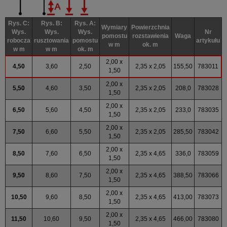
Rys. C:
Rys. B:
Rys. A:
Wymiary
Powierzchnia
Wys.
Wys.
Wys.
Nr
pomostu
rozstawienia
Waga
robocza
rusztowania
pomostu
artykułu
w m
ok. m
w m
w m
ok. m
2,00 x
4,50
3,60
2,50
2,35 x 2,05
155,50
783011
1,50
2,00 x
5,50
4,60
3,50
2,35 x 2,05
208,0
783028
1,50
2,00 x
6,50
5,60
4,50
2,35 x 2,05
233,0
783035
1,50
2,00 x
7,50
6,60
5,50
2,35 x 2,05
285,50
783042
1,50
2,00 x
8,50
7,60
6,50
2,35 x 4,65
336,0
783059
1,50
2,00 x
9,50
8,60
7,50
2,35 x 4,65
388,50
783066
1,50
2,00 x
10,50
9,60
8,50
2,35 x 4,65
413,00
783073
1,50
2,00 x
11,50
10,60
9,50
2,35 x 4,65
466,00
783080
1,50