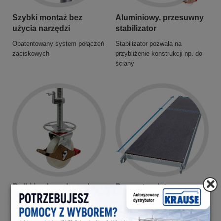
Szybki montaż bez
Aluminiowy, przesuwny
użycia narzędzi
stabilizator
Opatentowany system połączeń
Stabilizator pozwala na
zaciskowych
przybliżenie konstrukcji np. do
ściany
Rolki jezdne z hamulcem
Pomost z płyty
wielowarstwowej
Rolki jezdne z hamulcem
praktyczną funkcją niwelowania
Dostępne dwie długości 2,00 m i