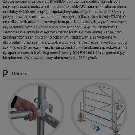
Zastosowanie rusztowania STABILO
jest również możliwe
na różnych
nierównościach podłoża, jakimi są
np. schody. Wzmocnione rolki jezdne o
średnicy Ø 200 mm z opcją regulacji wysokości
dodatkowo umożliwiają
pozycjonowanie rusztowania na nierównym podłożu. Konstrukcje STABILO
umożliwią wykonywanie różnego typu prac budowlanych, wykończeniowych
czy instalacyjnych nawet do wysokości roboczej 14,40 m. Ich montaż i
demontaż nie sprawia większych trudności dzięki niewielkiej wadze oraz
prostym rozwiązaniom technologicznym. Rusztowania są wygodne w
eksploatacji oraz spełniają wysokie wymagania bezpieczeństwa i wymogów
użytkowych.
Oferowane rusztowania zostały sprawdzone i uzyskały atest
(grupa rusztowań 3 według nowej normy DIN EN 1004-01) zapewniający
bezpieczne użytkowanie przy obciążeniu do 200 kg/m2.
Detale: