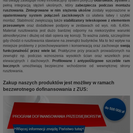
Na uwagę zasługuje nowy innowacyjny system poręczy
GuardMatic System
z
pełną integracją stężeń ukośnych, który
zabezpiecza podczas montażu
rusztowania
.
Zintegrowane w nim stężenia ukośne
zostały wyposażone w
opatentowany system połączeń zaciskowych
co ułatwia łatwy i szybki
montaż. Stabilność zwiększają także
stabilizatory teleskopowe z elementem
przesuwnym
oraz dodatkowe podpory w zestawach od wys. rob. 6,40m.
Materiał rusztowania jest dużo bardziej odporny na niekorzystne warunki
atmosferyczne i dłużej od stali opiera się korozji. To ważna zaleta, szczególnie
gdy chodzi o rusztowania stawiane na zewnątrz budynków. Ma to też wpływ na
mniejsze problemy z przechowywaniem i konserwacją oraz zachowuje
swoją
funkcjonalność przez wiele lat
. Praktyczne przy pracach prowadzonych na
zewnątrz np. podczas wznoszenia wysokich ścian oraz wszelkich prac
elewacyjnych i dachowych.
Profilowane i antypoślizgowe szczeble ram
bocznych
umożliwiają bezpieczne wchodzenie od wewnętrznej strony
rusztowania.
Zakup naszych produktów jest możliwy w ramach
bezzwrotnego dofinansowania z ZUS: