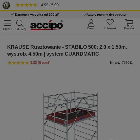
4.99 / 5.00
*
Darmowa wysyłka od 200 zł
Autoryzowany dystrybutor
Konto
Schowek
Koszyk
Menu
Szukaj
KRAUSE Rusztowanie - STABILO 500; 2,0 x 1,50m,
wys.rob. 4,50m | system GUARDMATIC
5,00
(6 opinii)
Nr art.
783011