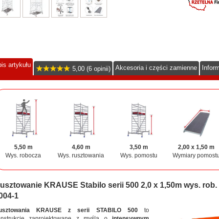
is artykułu
Akcesoria i części zamienne
Infor
5,00 (6 opinii)
5,50 m
4,60 m
3,50 m
2,00 x 1,50 m
Wys. robocza
Wys. rusztowania
Wys. pomostu
Wymiary pomost
usztowanie KRAUSE Stabilo serii 500 2,0 x 1,50m wys. rob
004-1
usztowania KRAUSE z serii STABILO 500
to
onstrukcje zaprojektowane z myślą o
intensywnym