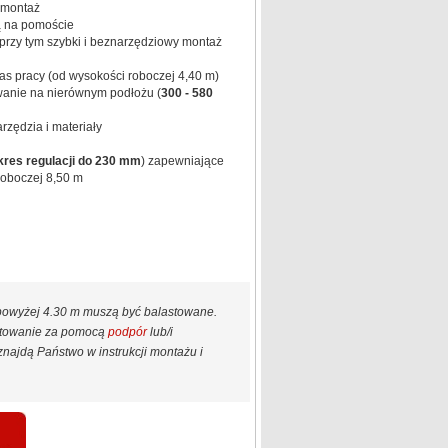
emontaż
ą na pomoście
rzy tym szybki i beznarzędziowy montaż
as pracy (od wysokości roboczej 4,40 m)
wanie na nierównym podłożu (
300 - 580
zędzia i materiały
kres regulacji do 230 mm
) zapewniające
roboczej 8,50 m
 powyżej 4.30 m muszą być balastowane.
astowanie za pomocą
podpór
lub/i
najdą Państwo w instrukcji montażu i