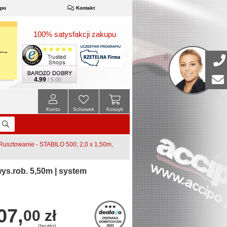
ipo
Kontakt
100% satysfakcji zakupu
4.99
/ 5.00
Konto
Schowek
Koszyk
sztowanie - STABILO 500; 2,0 x 1,50m,
ys.rob. 5,50m | system
07,
00 zł
(brutto)