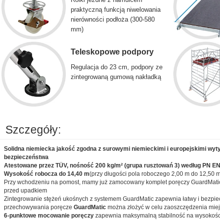
praktyczną funkcją niwelowania
nierówności podłoża (300-580
mm)
Teleskopowe podpory
Regulacja do 23 cm, podpory ze
zintegrowaną gumową nakładką
Szczegóły:
Solidna niemiecka jakość zgodna z surowymi niemieckimi i europejskimi wyt
bezpieczeństwa
Atestowane przez TÜV, nośność 200 kg/m² (grupa rusztowań 3) według PN EN
Wysokość robocza do 14,40 m
(przy długości pola roboczego 2,00 m do 12,50 m
Przy wchodzeniu na pomost, mamy już zamocowany komplet poręczy GuardMatic
przed upadkiem
Zintegrowanie stężeń ukośnych z systemem GuardMatic zapewnia łatwy i bezpiec
przechowywania poręcze
GuardMatic
można złożyć w celu zaoszczędzenia mie
6-punktowe mocowanie poręczy
zapewnia maksymalną stabilność na wysokości