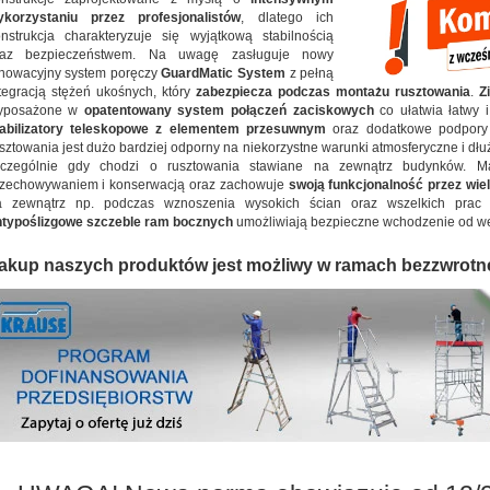
ykorzystaniu przez profesjonalistów
, dlatego ich
nstrukcja charakteryzuje się wyjątkową stabilnością
raz bezpieczeństwem. Na uwagę zasługuje nowy
nowacyjny system poręczy
GuardMatic System
z pełną
tegracją stężeń ukośnych, który
zabezpiecza podczas montażu rusztowania
.
Z
yposażone w
opatentowany system połączeń zaciskowych
co ułatwia łatwy i
tabilizatory teleskopowe z elementem przesuwnym
oraz dodatkowe podpory 
sztowania jest dużo bardziej odporny na niekorzystne warunki atmosferyczne i dłuże
zczególnie gdy chodzi o rusztowania stawiane na zewnątrz budynków. 
rzechowywaniem i konserwacją oraz zachowuje
swoją funkcjonalność przez wiel
a zewnątrz np. podczas wznoszenia wysokich ścian oraz wszelkich prac
typoślizgowe szczeble ram bocznych
umożliwiają bezpieczne wchodzenie od wew
akup naszych produktów jest możliwy w ramach bezzwrotn