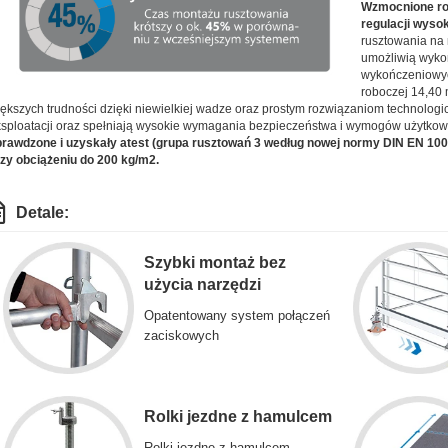
Wzmocnione rol
regulacji wyso
rusztowania na
umożliwią wyko
wykończeniowyc
roboczej 14,40 
ększych trudności dzięki niewielkiej wadze oraz prostym rozwiązaniom technolo
sploatacji oraz spełniają wysokie wymagania bezpieczeństwa i wymogów użytko
rawdzone i uzyskały atest (grupa rusztowań 3 według nowej normy DIN EN 10
zy obciążeniu do 200 kg/m2.
Detale:
Szybki montaż bez
użycia narzędzi
Opatentowany system połączeń
zaciskowych
Rolki jezdne z hamulcem
Rolki jezdne z hamulcem