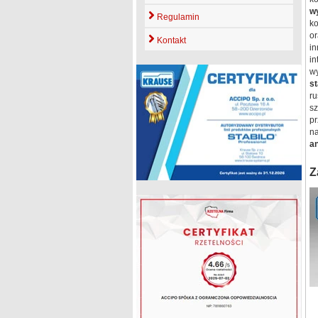
w
Regulamin
ko
o
Kontakt
in
in
w
s
ru
s
p
n
an
Z