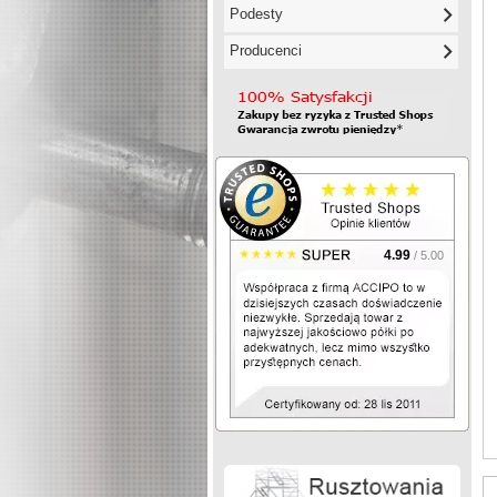
Podesty
Producenci
4.99
/ 5.00