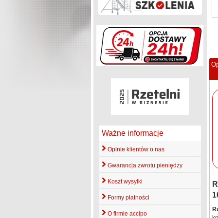
Op
Ważne informacje
Opinie klientów o nas
Gwarancja zwrotu pieniędzy
Koszt wysyłki
R
1
Formy płatności
R
O firmie accipo
k