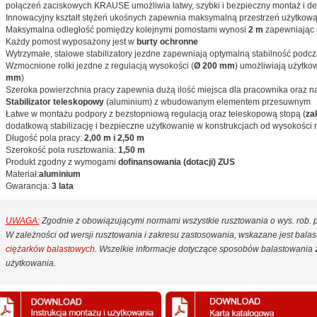
połączeń zaciskowych KRAUSE umożliwia łatwy, szybki i bezpieczny montaż i d
Innowacyjny kształt stężeń ukośnych zapewnia maksymalną przestrzeń użytkow
Maksymalna odległość pomiędzy kolejnymi pomostami wynosi
2 m
zapewniając p
Każdy pomost wyposażony jest w
burty ochronne
Wytrzymałe, stalowe stabilizatory jezdne zapewniają optymalną stabilność podcz
Wzmocnione rolki jezdne z regulacją wysokości (
Ø 200 mm
) umożliwiają użytko
mm
)
Szeroka powierzchnia pracy zapewnia dużą ilość miejsca dla pracownika oraz nar
Stabilizator teleskopowy
(aluminium) z wbudowanym elementem przesuwnym
Łatwe w montażu podpory z bezstopniową regulacją oraz teleskopową stopą (
za
dodatkową stabilizację i bezpieczne użytkowanie w konstrukcjach od wysokości 
Długość pola pracy:
2,00 m i 2,50 m
Szerokość pola rusztowania:
1,50 m
Produkt zgodny z wymogami
dofinansowania (dotacji) ZUS
Materiał:
aluminium
Gwarancja:
3 lata
UWAGA:
Zgodnie z obowiązującymi normami wszystkie rusztowania o wys. rob.
W zależności od wersji rusztowania i zakresu zastosowania, wskazane jest bal
ciężarków balastowych
. Wszelkie informacje dotyczące sposobów balastowania z
użytkowania.