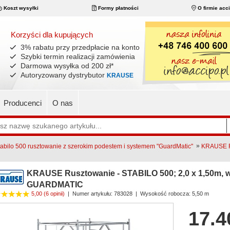
Koszt wysyłki
Formy płatności
O firmie acc
Korzyści dla kupujących
3% rabatu przy przedpłacie na konto
Szybki termin realizacji zamówienia
Darmowa wysyłka od 200 zł
*
Autoryzowany dystrybutor
KRAUSE
Producenci
O nas
»
bilo 500 rusztowanie z szerokim podestem i systemem "GuardMatic"
KRAUSE Ru
KRAUSE Rusztowanie - STABILO 500; 2,0 x 1,50m, w
GUARDMATIC
5,00
(6 opinii)
|
Numer artykułu:
783028
| Wysokość robocza: 5,50 m
17.4