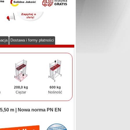
macja
Dostawa i formy płatności
208,0 kg
600 kg
u
Ciężar
Nośność
. 5,50 m | Nowa norma PN EN