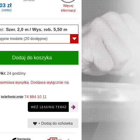
03 zł
Więcej
(netto)
informacji
Szer. 2,0 m / Wys. rob. 5,50 m
el:
tępne modele
(20 dostępne)
Dodaj do koszyka
łki:
24 godziny
armowa wysyłka. Dostawa wyłącznie na
telefonicznie
74 884 10 11
WEŹ LEASING TERAZ
+ Dodaj do schowka