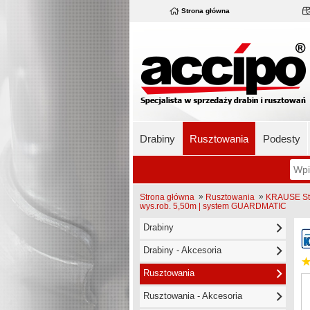
Strona główna
Drabiny
Rusztowania
Podesty
»
»
Strona główna
Rusztowania
KRAUSE Sta
wys.rob. 5,50m | system GUARDMATIC
Drabiny
Drabiny - Akcesoria
Rusztowania
Rusztowania - Akcesoria