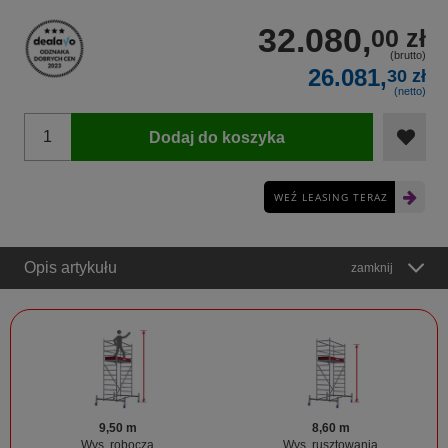
32.080,
00 zł
(brutto)
26.081,
30 zł
(netto)
Dodaj do koszyka
WEŹ LEASING TERAZ
Opis artykułu
zamknij
9,50 m
8,60 m
Wys. robocza
Wys. rusztowania