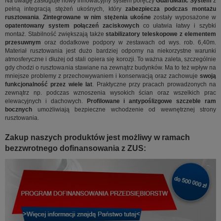
Na uwagę zasługuje nowy innowacyjny system poręczy
GuardMatic System
z
pełną integracją stężeń ukośnych, który
zabezpiecza podczas montażu
rusztowania
.
Zintegrowane w nim stężenia ukośne
zostały wyposażone w
opatentowany system połączeń zaciskowych
co ułatwia łatwy i szybki
montaż. Stabilność zwiększają także
stabilizatory teleskopowe z elementem
przesuwnym
oraz dodatkowe podpory w zestawach od wys. rob. 6,40m.
Materiał rusztowania jest dużo bardziej odporny na niekorzystne warunki
atmosferyczne i dłużej od stali opiera się korozji. To ważna zaleta, szczególnie
gdy chodzi o rusztowania stawiane na zewnątrz budynków. Ma to też wpływ na
mniejsze problemy z przechowywaniem i konserwacją oraz zachowuje
swoją
funkcjonalność przez wiele lat
. Praktyczne przy pracach prowadzonych na
zewnątrz np. podczas wznoszenia wysokich ścian oraz wszelkich prac
elewacyjnych i dachowych.
Profilowane i antypoślizgowe szczeble ram
bocznych
umożliwiają bezpieczne wchodzenie od wewnętrznej strony
rusztowania.
Zakup naszych produktów jest możliwy w ramach
bezzwrotnego dofinansowania z ZUS: