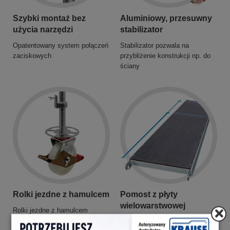
Szybki montaż bez
Aluminiowy, przesuwny
użycia narzędzi
stabilizator
Opatentowany system połączeń
Stabilizator pozwala na
zaciskowych
przybliżenie konstrukcji np. do
ściany
Rolki jezdne z hamulcem
Pomost z płyty
wielowarstwowej
Rolki jezdne z hamulcem
praktyczną funkcją niwelowania
Dostępne dwie długości 2,00 m i