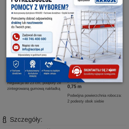
nierówności podłoża (300-580
2,50 m
mm)
Teleskopowe podpory
Szeroka powierzchnia
pracy, 1,50 m zamiast
Regulacja do 23 cm, podpory ze
0,75 m
zintegrowaną gumową nakładką
Podwójna powierzchnia robocza:
2 podesty obok siebie
Szczegóły: