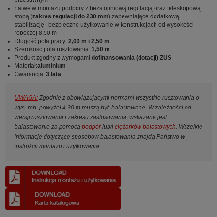
Łatwe w montażu podpory z bezstopniową regulacją oraz teleskopową
stopą (
zakres regulacji do 230 mm
) zapewniające dodatkową
stabilizację i bezpieczne użytkowanie w konstrukcjach od wysokości
roboczej 8,50 m
Długość pola pracy:
2,00 m i 2,50 m
Szerokość pola rusztowania:
1,50 m
Produkt zgodny z wymogami
dofinansowania (dotacji) ZUS
Materiał:
aluminium
Gwarancja:
3 lata
UWAGA:
Zgodnie z obowiązującymi normami wszystkie rusztowania o
wys. rob. powyżej 4.30 m muszą być balastowane. W zależności od
wersji rusztowania i zakresu zastosowania, wskazane jest
balastowanie za pomocą
podpór
lub/i
ciężarków balastowych
. Wszelkie
informacje dotyczące sposobów balastowania znajdą Państwo w
instrukcji montażu i użytkowania.