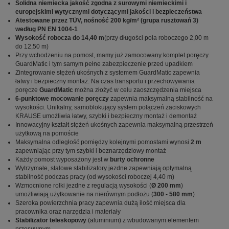
Solidna niemiecka jakość zgodna z surowymi niemieckimi i
europejskimi wytycznymi dotyczącymi jakości i bezpieczeństwa
Atestowane przez TÜV, nośność 200 kg/m² (grupa rusztowań 3)
według PN EN 1004-1
Wysokość robocza do 14,40 m
(przy długości pola roboczego 2,00 m
do 12,50 m)
Przy wchodzeniu na pomost, mamy już zamocowany komplet poręczy
GuardMatic i tym samym pełne zabezpieczenie przed upadkiem
Zintegrowanie stężeń ukośnych z systemem GuardMatic zapewnia
łatwy i bezpieczny montaż. Na czas transportu i przechowywania
poręcze
GuardMatic
można złożyć w celu zaoszczędzenia miejsca
6-punktowe mocowanie poręczy
zapewnia maksymalną stabilność na
wysokości. Unikalny, samoblokujący system połączeń zaciskowych
KRAUSE umożliwia łatwy, szybki i bezpieczny montaż i demontaż
Innowacyjny kształt stężeń ukośnych zapewnia maksymalną przestrzeń
użytkową na pomoście
Maksymalna odległość pomiędzy kolejnymi pomostami wynosi
2 m
zapewniając przy tym szybki i beznarzędziowy montaż
Każdy pomost wyposażony jest w
burty ochronne
Wytrzymałe, stalowe stabilizatory jezdne zapewniają optymalną
stabilność podczas pracy (od wysokości roboczej 4,40 m)
Wzmocnione rolki jezdne z regulacją wysokości (
Ø 200 mm
)
umożliwiają użytkowanie na nierównym podłożu (
300 - 580 mm
)
Szeroka powierzchnia pracy zapewnia dużą ilość miejsca dla
pracownika oraz narzędzia i materiały
Stabilizator teleskopowy
(aluminium) z wbudowanym elementem
przesuwnym