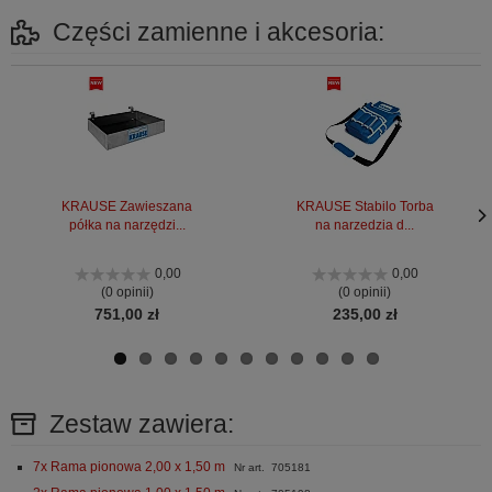
Części zamienne i akcesoria:
KRAUSE Zawieszana
KRAUSE Stabilo Torba
półka na narzędzi...
na narzedzia d...
Nas
Nas
stro
stro
0,00
0,00
(0 opinii)
(0 opinii)
751,00 zł
235,00 zł
Zestaw zawiera:
7x Rama pionowa 2,00 x 1,50 m
Nr art. 705181