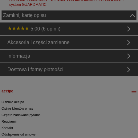
system GUARDMATIC
Zamknij kartę opisu
5,00 (6 opinii)
Akcesoria i części zamienne
Informacja
Dostawa i formy płatności
accipo
O firmie accipo
Opinie klientów o nas
Często zadawane pytania
Regulamin
Kontakt
Odstąpienie od umowy