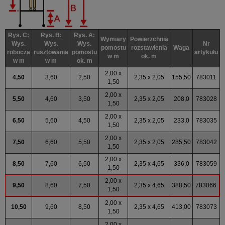
Rys. C:
Rys. B:
Rys. A:
Wymiary
Powierzchnia
Wys.
Wys.
Wys.
Nr
pomostu
rozstawienia
Waga
robocza
rusztowania
pomostu
artykułu
w m
ok. m
w m
w m
ok. m
2,00 x
4,50
3,60
2,50
2,35 x 2,05
155,50
783011
1,50
2,00 x
5,50
4,60
3,50
2,35 x 2,05
208,0
783028
1,50
2,00 x
6,50
5,60
4,50
2,35 x 2,05
233,0
783035
1,50
2,00 x
7,50
6,60
5,50
2,35 x 2,05
285,50
783042
1,50
2,00 x
8,50
7,60
6,50
2,35 x 4,65
336,0
783059
1,50
2,00 x
9,50
8,60
7,50
2,35 x 4,65
388,50
783066
1,50
2,00 x
10,50
9,60
8,50
2,35 x 4,65
413,00
783073
1,50
2,00 x