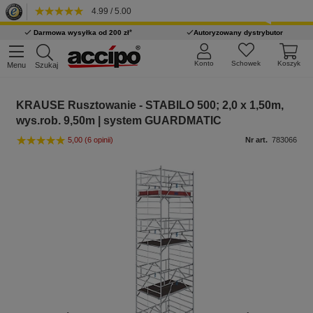
4.99 / 5.00
*
Darmowa wysyłka od 200 zł
Autoryzowany dystrybutor
Konto
Schowek
Koszyk
Menu
Szukaj
KRAUSE Rusztowanie - STABILO 500; 2,0 x 1,50m,
wys.rob. 9,50m | system GUARDMATIC
5,00
(6 opinii)
Nr art.
783066