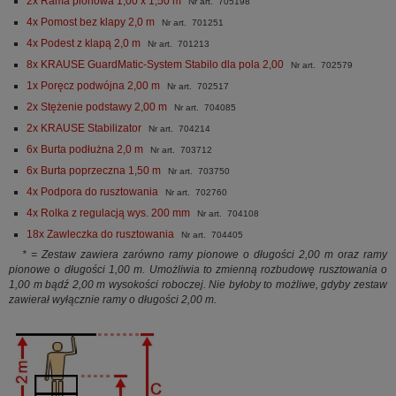
2x Rama pionowa 1,00 x 1,50 m
Nr art. 705198
4x Pomost bez klapy 2,0 m
Nr art. 701251
4x Podest z klapą 2,0 m
Nr art. 701213
8x KRAUSE GuardMatic-System Stabilo dla pola 2,00
Nr art. 702579
1x Poręcz podwójna 2,00 m
Nr art. 702517
2x Stężenie podstawy 2,00 m
Nr art. 704085
2x KRAUSE Stabilizator
Nr art. 704214
6x Burta podłużna 2,0 m
Nr art. 703712
6x Burta poprzeczna 1,50 m
Nr art. 703750
4x Podpora do rusztowania
Nr art. 702760
4x Rolka z regulacją wys. 200 mm
Nr art. 704108
18x Zawleczka do rusztowania
Nr art. 704405
* = Zestaw zawiera zarówno ramy pionowe o długości 2,00 m oraz ramy
pionowe o długości 1,00 m. Umożliwia to zmienną rozbudowę rusztowania o
1,00 m bądź 2,00 m wysokości roboczej. Nie byłoby to możliwe, gdyby zestaw
zawierał wyłącznie ramy o długości 2,00 m.