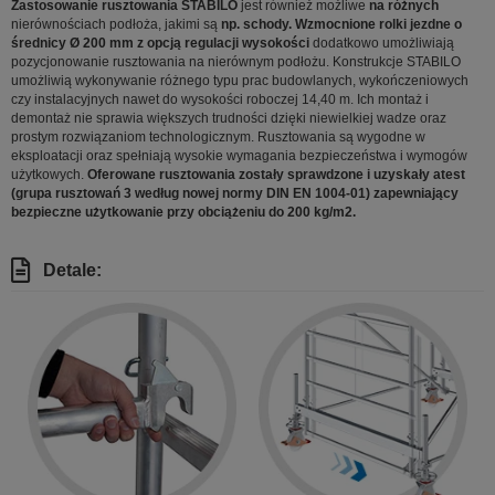
Zastosowanie rusztowania STABILO
jest również możliwe
na różnych
nierównościach podłoża, jakimi są
np. schody. Wzmocnione rolki jezdne o
średnicy Ø 200 mm z opcją regulacji wysokości
dodatkowo umożliwiają
pozycjonowanie rusztowania na nierównym podłożu. Konstrukcje STABILO
umożliwią wykonywanie różnego typu prac budowlanych, wykończeniowych
czy instalacyjnych nawet do wysokości roboczej 14,40 m. Ich montaż i
demontaż nie sprawia większych trudności dzięki niewielkiej wadze oraz
prostym rozwiązaniom technologicznym. Rusztowania są wygodne w
eksploatacji oraz spełniają wysokie wymagania bezpieczeństwa i wymogów
użytkowych.
Oferowane rusztowania zostały sprawdzone i uzyskały atest
(grupa rusztowań 3 według nowej normy DIN EN 1004-01) zapewniający
bezpieczne użytkowanie przy obciążeniu do 200 kg/m2.
Detale: