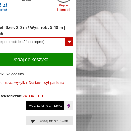
5 zł
Więcej
etto)
informacji
Szer. 2,0 m / Wys. rob. 5,40 m |
el:
ma
tępne modele
(24 dostępne)
Dodaj do koszyka
łki:
24 godziny
armowa wysyłka. Dostawa wyłącznie na
telefonicznie
74 884 10 11
WEŹ LEASING TERAZ
+ Dodaj do schowka