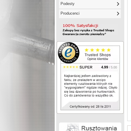
Podesty
Producenci
4.99
/ 5.00