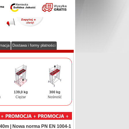
rmacja
Dostawa i formy płatności
139,0 kg
300 kg
u
Ciężar
Nośność
,40m | Nowa norma PN EN 1004-1