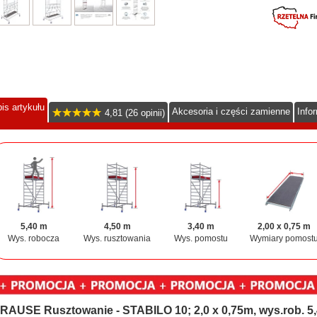
is artykułu
Akcesoria i części zamienne
Info
4,81 (26 opinii)
5,40 m
4,50 m
3,40 m
2,00 x 0,75 m
Wys. robocza
Wys. rusztowania
Wys. pomostu
Wymiary pomost
RAUSE Rusztowanie - STABILO 10; 2,0 x 0,75m, wys.rob. 5