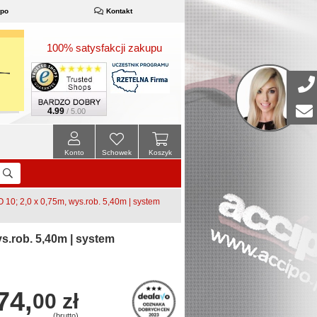
ipo
Kontakt
100% satysfakcji zakupu
4.99
/ 5.00
Konto
Schowek
Koszyk
0; 2,0 x 0,75m, wys.rob. 5,40m | system
.rob. 5,40m | system
74,
00 zł
(brutto)