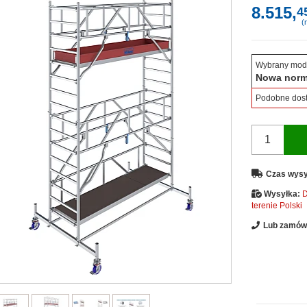
8.515,
4
(n
Wybrany mod
Nowa nor
Podobne dos
Czas wysy
Wysyłka:
D
terenie Polski
Lub zamów 