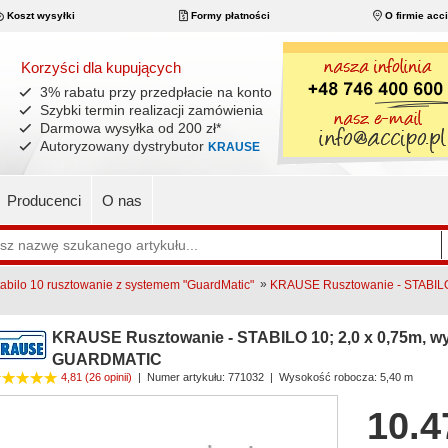
Koszt wysyłki
Formy płatności
O firmie acc
Korzyści dla kupujących
3% rabatu przy przedpłacie na konto
Szybki termin realizacji zamówienia
Darmowa wysyłka od 200 zł
*
Autoryzowany dystrybutor
KRAUSE
Producenci
O nas
»
bilo 10 rusztowanie z systemem "GuardMatic"
KRAUSE Rusztowanie - STABILO 1
KRAUSE Rusztowanie - STABILO 10; 2,0 x 0,75m, wys
GUARDMATIC
4,81
(26 opinii)
|
Numer artykułu:
771032
| Wysokość robocza: 5,40 m
10.4