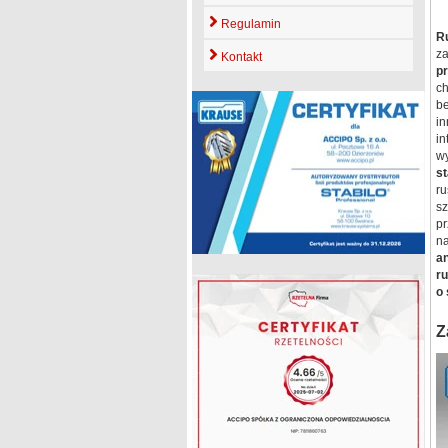
Regulamin
R
z
Kontakt
p
c
b
in
in
w
s
ru
s
p
n
a
r
o 
Z