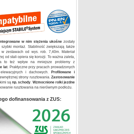
integrowane w nim stężenia ukośne
zostały
 szybki montaż. Stabilność zwiększają także
w zestawach od wys. rob. 7,40m. Materiał
j od stali opiera się korozji. To ważna zaleta,
Ma to też wpływ na mniejsze problemy z
e lat
. Praktyczne przy pracach prowadzonych
 elewacyjnych i dachowych.
Profilowane i
wnętrznej strony rusztowania.
Zastosowanie
kimi są
np. schody
.
Wzmocnione rolki jezdne
nowanie rusztowania na nierównym podłożu.
ego dofinansowania z ZUS: