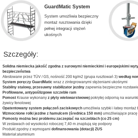
GuardMatic System
System umożliwia bezpieczny
montaż rusztowania dzięki
pełnej integracji stężeń
ukośnych
Szczegóły:
Solidna niemiecka jakość zgodna z surowymi niemieckimi i europejskimi wyt
bezpieczeństwa
Atestowane przez TÜV / GS, nośność 200 kg/m2 (grupa rusztowań 3)
według no
System poręczy GuardMatic
wraz z zintegrowanymi stężeniami ukośnymi
Stabilny stalowy, przesuwny stabilizator jezdny
zapewnia bezpieczne rozstawie
Profilowane, antypoślizgowe szczeble ram
Pomost
Krause wykonany
z płyty wielowarstwowej
pokrytej odporną na warunki
żywicy fenolowej
Opatentowany system połączeń zaciskowych
umożliwia szybki i łatwy montaż
Wzmocnione rolki jezdne z hamulcem (średnica 150 mm)
umożliwiające pracę
Pomosty można bez problemu zaczepiać na szczeblach (co 25 cm)
W zestawach od wysokości roboczej 7,40 m znajdują się podpory
Produkt zgodny z wymogami
dofinansowania (dotacji) ZUS
Materiał:aluminium