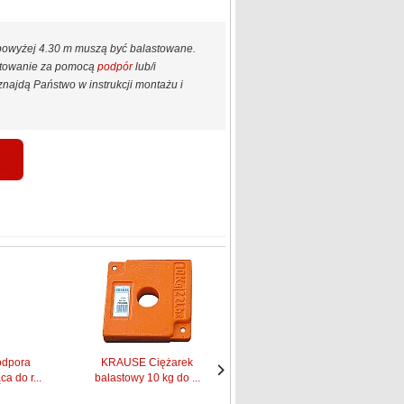
 powyżej 4.30 m muszą być balastowane.
astowanie za pomocą
podpór
lub/i
najdą Państwo w instrukcji montażu i
dpora
KRAUSE Ciężarek
KRAUSE Rama pionowa
a do r...
balastowy 10 kg do ...
2,00 x 0,75 m (...
Następne
Następne