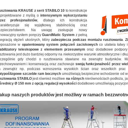
usztowania KRAUSE z serii STABILO 10
to konstrukcje
aprojektowane z myślą o
intensywnym wykorzystaniu
rzez profesjonalistów
, dlatego ich konstrukcja
harakteryzuje się wyjątkową stabilnością oraz
ezpieczeństwem. Na uwagę zasługuje nowy
nowacyjny system poręczy
GuardMatic System
z pełną
tegracją stężeń ukośnych, który
zabezpiecza podczas montażu rusztowania
.
Z
yposażone w
opatentowany system połączeń zaciskowych
co ułatwia łatwy i
tabilizatory teleskopowe z elementem przesuwnym
oraz dodatkowe podpory 
sztowania jest dużo bardziej odporny na niekorzystne warunki atmosferyczne i dłuże
zczególnie gdy chodzi o rusztowania stawiane na zewnątrz budynków. 
rzechowywaniem i konserwacją oraz zachowuje
swoją funkcjonalność przez wiel
a zewnątrz np. podczas wznoszenia wysokich ścian oraz wszelkich prac
ntypoślizgowe szczeble ram bocznych
umożliwiają bezpieczne wchodzenie od we
usztowania STABILO
jest również możliwe
na różnych
nierównościach podłoża, ja
średnicy Ø 150 mm z opcją regulacji wysokości
dodatkowo umożliwiają pozycjo
akup naszych produktów jest możliwy w ramach bezzwrotn