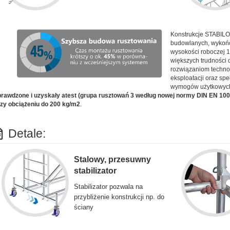
Konstrukcje STABILO
budowlanych, wykońc
wysokości roboczej 1
większych trudności 
rozwiązaniom techn
eksploatacji oraz sp
wymogów użytkowyc
rawdzone i uzyskały atest (grupa rusztowań 3 według nowej normy DIN EN 10
zy obciążeniu do 200 kg/m2
.
Detale:
Stalowy, przesuwny
stabilizator
Stabilizator pozwala na
przybliżenie konstrukcji np. do
ściany